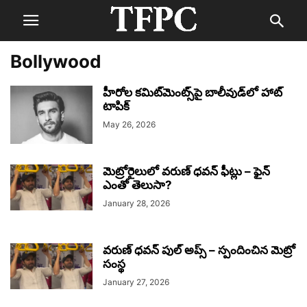
Bollywood
హీరోల కమిట్‌మెంట్స్‌పై బాలీవుడ్‌లో హాట్
టాపిక్
May 26, 2026
మెట్రోరైలులో వరుణ్ ధవన్ ఫీట్లు – ఫైన్
ఎంతో తెలుసా?
January 28, 2026
వరుణ్ ధవన్ పుల్ అప్స్ – స్పందించిన మెట్రో
సంస్థ
January 27, 2026