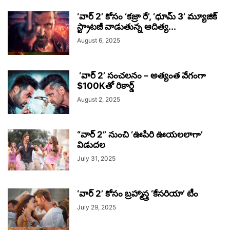
‘వార్ 2’ కోసం ‘కజ్రా రే’, ‘ధూమ్ 3’ మ్యూజిక్
స్ట్రాటజీ వాడుతున్న ఆదిత్య...
August 6, 2025
‘వార్ 2’ సంచలనం – అత్యంత వేగంగా
$100Kతో రికార్డ్
August 2, 2025
“వార్ 2” నుంచి ‘ఊపిరి ఊయలలాగా’
విడుదల
July 31, 2025
‘వార్ 2’ కోసం బ్రహ్మాస్త్ర ‘కేసరియా’ టీం
July 29, 2025