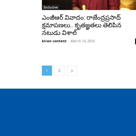
Exclusive
ఎంజీఆర్ వివాదం: రాజేంద్రప్రసాద్‌
క్షమాపణలు.. కృతజ్ఞతలు తెలిపిన
నటుడు విశాల్
kiran content
-
March 14, 2026
1
2