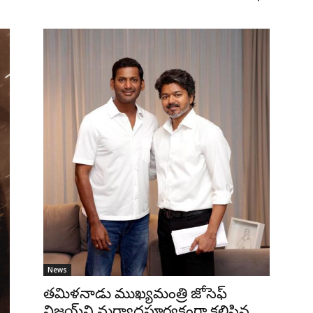
News
తమిళనాడు ముఖ్యమంత్రి జోసెఫ్
విజయ్‌ని మర్యాదపూర్వకంగా కలిసిన