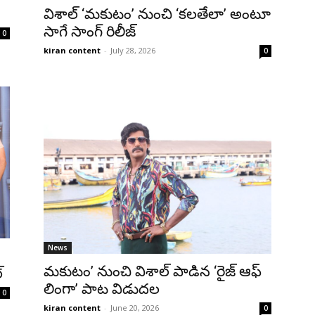
విశాల్ ‘మకుటం’ నుంచి ‘కలతేలా’ అంటూ
సాగే సాంగ్ రిలీజ్
0
kiran content
-
July 28, 2026
0
News
మకుటం’ నుంచి విశాల్ పాడిన ‘రైజ్ ఆఫ్
్
లింగా’ పాట విడుదల
0
kiran content
-
June 20, 2026
0