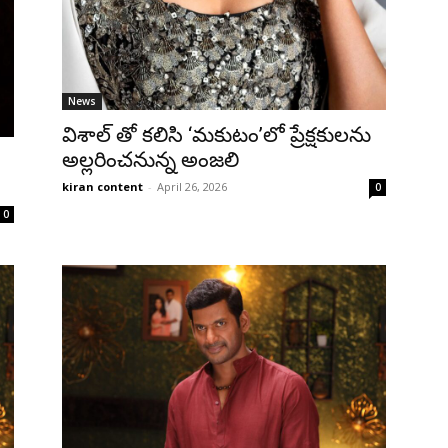
News
విశాల్ తో కలిసి ‘మకుటం’లో ప్రేక్షకులను
అల్లరించనున్న అంజలి
kiran content
-
April 26, 2026
0
0