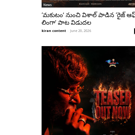
News
‘మకుటం’ నుంచి విశాల్ పాడిన ‘రైజ్ ఆఫ
లింగా’ పాట విడుదల
kiran content
-
June 20, 2026