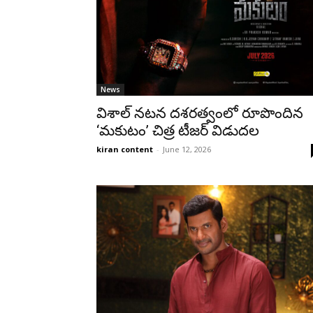
News
విశాల్ నటన దశరత్వంలో రూపొందిన
‘మకుటం’ చిత్ర టీజర్ విడుదల
kiran content
-
June 12, 2026