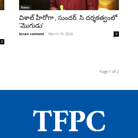
News
విశాల్ హీరోగా , సుందర్. సి దర్శకత్వంలో
‘మొగుడు’
kiran content
-
March 10, 2026
0
0
Page 1 of 2