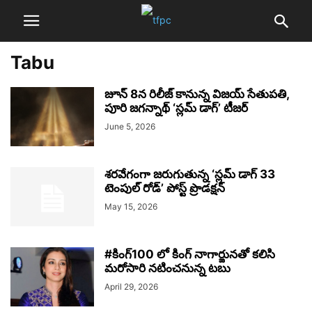
Tabu
జూన్ 8న రిలీజ్ కానున్న విజయ్ సేతుపతి,
పూరి జగన్నాథ్‌ ‘స్లమ్ డాగ్’ టీజర్
June 5, 2026
శరవేగంగా జరుగుతున్న ‘స్లమ్ డాగ్ 33
టెంపుల్ రోడ్’ పోస్ట్ ప్రొడక్షన్
May 15, 2026
#కింగ్100 లో కింగ్ నాగార్జునతో కలిసి
మరోసారి నటించనున్న టబు
April 29, 2026