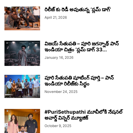
రిలీజ్ కు రెడీ అవుతున్న ‘స్లమ్ డాగ్’
April 21, 2026
విజయ్ సేతుపతి – పూరి జగన్నాథ్ పాన్
ఇండియా చిత్రం ‘స్లమ్ డాగ్ 33...
January 16, 2026
పూరి సేతుపతి షూటింగ్ పూర్తి – పాన్
ఇండియా రిలీజ్‌కు సిద్ధం
November 24, 2025
#PuriSethupathi మూవీలోకి నేషనల్
అవార్డ్ విన్నర్ మ్యూజిక్
October 9, 2025