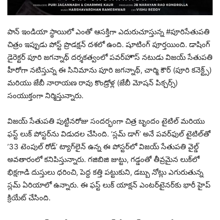
పాన్ ఇండియా స్థాయిలో ఎంతో ఆసక్తిగా ఎదురుచూస్తున్న #పూరిసేతుపతి
చిత్రం ఇప్పుడు పోస్ట్ ప్రొడక్షన్ దశలో ఉంది. షూటింగ్ పూర్తయింది. డాషింగ్
డైరెక్టర్ పూరి జగన్నాథ్ దర్శకత్వంలో పవర్‌హౌస్ నటుడు విజయ్ సేతుపతి
హీరోగా నటిస్తున్న ఈ సినిమాను పూరి జగన్నాథ్, చార్మి కౌర్ (పూరి కనెక్ట్స్)
మరియు జేబీ నారాయణ రావు కొండ్రోళ్ల (జేబీ మోషన్ పిక్చర్స్)
సంయుక్తంగా నిర్మిస్తున్నారు.
విజయ్ సేతుపతి పుట్టినరోజు సందర్భంగా చిత్ర బృందం టైటిల్ మరియు
ఫస్ట్ లుక్ పోస్టర్‌ను విడుదల చేసింది. ‘స్లమ్ డాగ్’ అనే పవర్‌ఫుల్ టైటిల్‌తో
’33 టెంపుల్ రోడ్’ ట్యాగ్‌లైన్ ఉన్న ఈ పోస్టర్‌లో విజయ్ సేతుపతి వైల్డ్
అవతారంలో కనిపిస్తున్నారు. గజిబిజి జుట్టు, గడ్డంతో తీవ్రమైన లుక్‌లో
భిక్షగాడి దుస్తులు ధరించి, పెద్ద కత్తి పట్టుకుని, డబ్బు నోట్లు ఎగురుతున్న
స్లమ్ ఏరియాలో ఉన్నారు. ఈ ఫస్ట్ లుక్ యాక్షన్ ఎంటర్‌టైనర్‌కు భారీ హైప్
క్రియేట్ చేసింది.