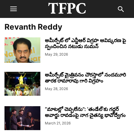
Revanth Reddy
అమీర్పేట్ లో ఎన్టీఆర్ విగ్రహ ఆవిష్కరణ పై
స్పందించిన నటుడు సుమన్
May 29, 2026
అమీర్పేట్ మైత్రివనం చౌరస్తాలో నందమూరి
తారక రామారావు గారి విగ్రహం
May 28, 2026
“మాటల్లో చెప్పలేను”: ‘తండేల్’కు గద్దర్
అవార్డు రావడంపై నాగ చైతన్య భావోద్వేగం
March 21, 2026