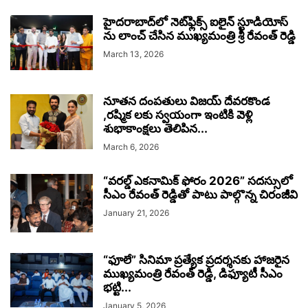
హైదరాబాద్‌లో నెట్‌ఫ్లిక్స్‌ ఐలైన్‌ స్టూడియోస్‌
ను లాంచ్ చేసిన ముఖ్యమంత్రి శ్రీ రేవంత్‌ రెడ్డి
March 13, 2026
నూతన దంపతులు విజయ్ దేవరకొండ
,రష్మిక లకు స్వయంగా ఇంటికి వెళ్లి
శుభాకాంక్షలు తెలిపిన...
March 6, 2026
“వరల్డ్ ఎకనామిక్ ఫోరం 2026” సదస్సులో
సీఎం రేవంత్ రెడ్డితో పాటు పాల్గొన్న చిరంజీవి
January 21, 2026
“ఫూలే” సినిమా ప్రత్యేక ప్రదర్శనకు హాజరైన
ముఖ్యమంత్రి రేవంత్ రెడ్డి, డిఫ్యూటీ సీఎం
భట్టి...
January 5, 2026