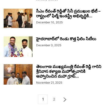
సీఎం రేవంత్ రెడ్డితో సినీ ప్రముఖుల భేటీ –
రాష్ట్రంలో ఫిల్మ్ ఇండస్ట్రీ అభివృద్ధికి...
December 10, 2025
హైదరాబాద్‌లో రెండు కొత్త ఫిలిం సిటీలు
December 3, 2025
తెలంగాణ ముఖ్యమంత్రి రేవంత్ రెడ్డి గారిని
శ్రీనివాస కళ్యాణ మహోత్సవానికి
ఆహ్వానించిన మహా గ్రూప్...
November 21, 2025
1
2