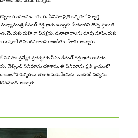
సర్వదా అభినందనీయం అన్నారు.
ప్పగా రూపొందించారు. ఈ సినిమా ప్రతి ఒక్కరిలో స్ఫూర్తి
ఖ్యమంత్రి రేవంత్ రెడ్డి గారు అన్నారు. పేదవారిని గొప్ప స్థాయికి
 అందించేందుకు మహిళా వివక్షను, దురాచారాలను రూపు మాపేందుకు
రీబాయి పూలే తమ జీవితాలను అంకితం చేశారు. అన్నారు
ే సినిమా ప్రత్యేక ప్రదర్శనకు సీఎం రేవంత్ రెడ్డి గారు రావడం
ెచ్చించి సినిమాను చూశారు. ఈ సినిమాను ప్రతి గ్రామంలో
సమాజంలోని రుగ్మతలు తొలగించుకునేందుకు, అందరికీ విద్యను
ిగిస్తుంది. అన్నారు.