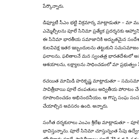
పేర్కొన్నారు.
డిఫ్యూటీ సీఎం భట్టి విక్రమార్క మాట్లాడుతూ – మా మ
ఎమ్మెల్సీలను పూలే సినిమా ప్రత్యేక ప్రదర్శనకు ఆహ్వ
ఈ సినిమా భారతీయ సమాజానికి అద్భుతమైన సందేశాన్
కులవివక్ష ఇతర ఇబ్బందులను తట్టుకుని సమసమాజం 
ఫలాలను, ఫలితాలనే మన స్వంతత్ర భారతదేశంలో అనుభ
ఆశయాలను, లక్ష్యాలను సాధించడంలో మా ప్రభుత్వం సీఎం 
రచయిత మామిడి హరికృష్ణ మాట్లాడుతూ – సమసమాజ స
సావిత్రీబాయి పూలే దంపతులు అద్వితీయ పోరాటం చేశ
రూపొందించడం అభినందనీయం. ఆ గొప్ప సంఘ సంస్కర్తల
చేయాల్సిన అవసరం ఉంది. అన్నారు.
సంగీత దర్శకురాలు ఎంఎం శ్రీలేఖ మాట్లాడుతూ – పూల
భావిస్తున్నాను. పూలే సినిమా చూస్తున్నంత సేపు ఉద్