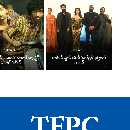
NEWS
NEWS
్’ నుంచి ‘బజారే బ్యాన్జో’
రాకింగ్ స్టార్ యశ్ ‘టాక్సిక్’ ట్రైలర్
సాంగ్ రిలీజ్
లాంచ్