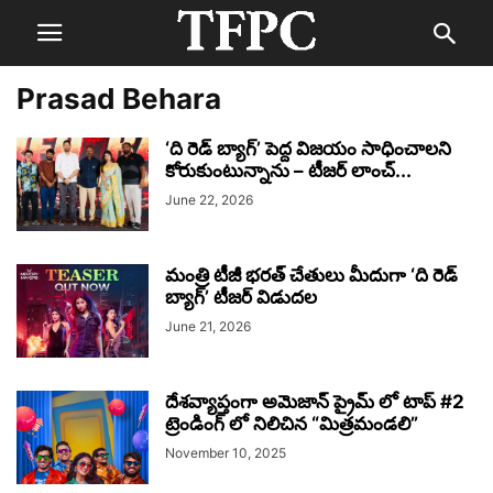
Prasad Behara
‘ది రెడ్ బ్యాగ్’ పెద్ద విజయం సాధించాలని
కోరుకుంటున్నాను – టీజర్ లాంచ్...
June 22, 2026
మంత్రి టీజీ భరత్ చేతులు మీదుగా ‘ది రెడ్
బ్యాగ్’ టీజర్ విడుదల
June 21, 2026
దేశవ్యాప్తంగా అమెజాన్ ప్రైమ్ లో టాప్ #2
ట్రెండింగ్ లో నిలిచిన “మిత్రమండలి”
November 10, 2025