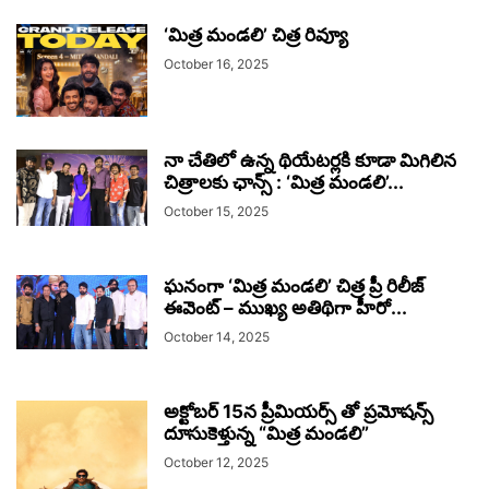
‘మిత్ర మండలి’ చిత్ర రివ్యూ
October 16, 2025
నా చేతిలో ఉన్న థియేటర్లకి కూడా మిగిలిన
చిత్రాలకు ఛాన్స్ : ‘మిత్ర మండలి’...
October 15, 2025
ఘనంగా ‘మిత్ర మండలి’ చిత్ర ప్రీ రిలీజ్
ఈవెంట్ – ముఖ్య అతిథిగా హీరో...
October 14, 2025
అక్టోబర్ 15న ప్రీమియర్స్ తో ప్రమోషన్స్
దూసుకెళ్తున్న “మిత్ర మండలి”
October 12, 2025