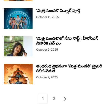
‘మిత్ర మండలి’ సెన్సార్ పూర్తి
October 11, 2025
‘మిత్ర మండలి’లో నేను సాఫ్ట్ : హీరోయిన్
నిహారిక ఎన్ ఎం
October 9, 2025
అంగరంగ వైభవంగా ‘మిత్ర మండలి’ ట్రైలర్‌
రిలీజ్ వేడుక
October 7, 2025
1
2