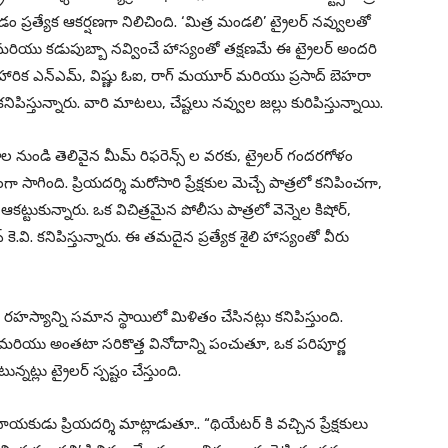
ప్రత్యేక ఆకర్షణగా నిలిచింది. ‘మిత్ర మండలి’ ట్రైలర్ నవ్వులతో
లు మరియు కడుపుబ్బా నవ్వించే హాస్యంతో తక్షణమే ఈ ట్రైలర్ అందరి
్శి, నిహారిక ఎన్ఎమ్, విష్ణు ఓఐ, రాగ్ మయూర్ మరియు ప్రసాద్ బెహరా
 కనిపిస్తున్నారు. వారి మాటలు, చేష్టలు నవ్వుల జల్లు కురిపిస్తున్నాయి.
ాల నుండి తెలివైన మీమ్ రిఫరెన్స్ ల వరకు, ట్రైలర్ గందరగోళం
ింది. ప్రియదర్శి మరోసారి ప్రేక్షకుల మెచ్చే పాత్రలో కనిపించగా,
టుకున్నారు. ఒక విచిత్రమైన పోలీసు పాత్రలో వెన్నెల కిషోర్,
.వి. కనిపిస్తున్నారు. ఈ తమదైన ప్రత్యేక శైలి హాస్యంతో వీరు
హస్యాన్ని సమాన స్థాయిలో మిళితం చేసినట్లు కనిపిస్తుంది.
రియు అంతటా సరికొత్త వినోదాన్ని పంచుతూ, ఒక పరిపూర్ణ
నట్లు ట్రైలర్ స్పష్టం చేస్తుంది.
ాయకుడు ప్రియదర్శి మాట్లాడుతూ.. “థియేటర్ కి వచ్చిన ప్రేక్షకులు