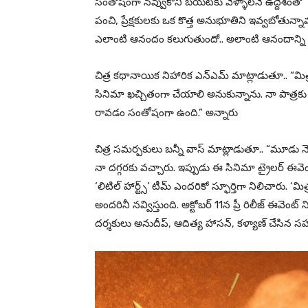
సంతోషంగా నవ్వుకొని బయటకు వెళ్ళాలనే ఉద్దేశంతో ‘మ
పంచి, ప్రేక్షకులకు ఒక కొత్త అనుభూతిని ఇవ్వబోతున్
ఎలాంటి ఆనందం కలుగుతుందో.. అలాంటి ఆనందాన్ని ఈ స
చిత్ర కథానాయిక నిహారిక ఎన్ఎమ్ మాట్లాడుతూ.. “మిత
సినిమా ఖచ్చితంగా చేయాలి అనుకున్నాను. నా పాత్రక
రావడం సంతోషంగా ఉంది.” అన్నారు
చిత్ర సమర్పకులు బన్నీ వాస్ మాట్లాడుతూ.. “మూడు న
నా దగ్గరకు వచ్చారు. ఇప్పుడు ఈ సినిమా ట్రైలర్ ఈవ
‘లిటిల్ హార్ట్స్’ టీమ్ ఎందరికో స్ఫూర్తిగా నిలిచారు
అందరినీ నవ్విస్తుంది. అక్టోబర్ 11న ప్రీ రిలీజ్ ఈవెం
దర్శకులు అనుదీప్, ఆదిత్య హాసన్, కళ్యాణ్ చేసిన స