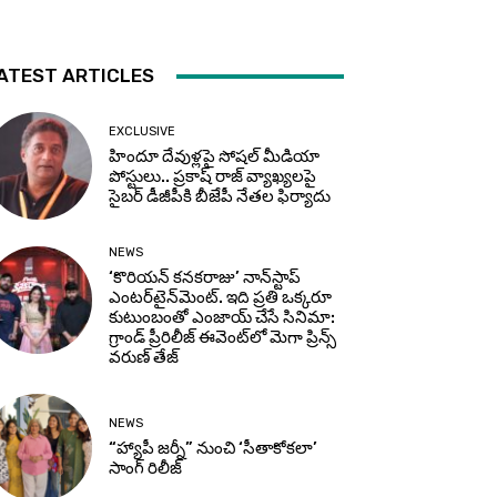
ATEST ARTICLES
EXCLUSIVE
హిందూ దేవుళ్లపై సోషల్ మీడియా
పోస్టులు.. ప్రకాష్ రాజ్ వ్యాఖ్యలపై
సైబర్ డీజీపీకి బీజేపీ నేతల ఫిర్యాదు
NEWS
‘కొరియన్ కనకరాజు’ నాన్‌స్టాప్
ఎంటర్‌టైన్‌మెంట్. ఇది ప్రతి ఒక్కరూ
కుటుంబంతో ఎంజాయ్ చేసే సినిమా:
గ్రాండ్ ప్రీరిలీజ్ ఈవెంట్‌లో మెగా ప్రిన్స్
వరుణ్ తేజ్
NEWS
“హ్యాపీ జర్నీ” నుంచి ‘సీతాకోకలా’
సాంగ్ రిలీజ్