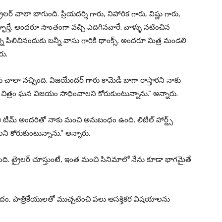
 చాలా బాగుంది. ప్రియదర్శి గారు, నిహారిక గారు, విష్ణు గారు,
ఫూర్తే. అందరూ సొంతంగా వచ్చి ఎదిగినవారే. వాళ్ళు నటించిన
 పిలిచినందుకు బన్నీ వాసు గారికి థాంక్స్. అందరూ మిత్ర మండలి
రు.
ు చాలా నచ్చింది. విజయేందర్ గారు కామెడీ బాగా రాస్తారని నాకు
ఈ చిత్రం ఘన విజయం సాధించాలని కోరుకుంటున్నాను.” అన్నారు.
“ఈ టీమ్ అందరితో నాకు మంచి అనుబంధం ఉంది. లిటిల్ హార్ట్స్
కోరుకుంటున్నాను.” అన్నారు.
ది. ట్రైలర్ చూస్తుంటే, ఇంత మంచి సినిమాలో నేను కూడా భాగమైతే
ందం, పాత్రికేయులతో ముచ్చటించి పలు ఆసక్తికర విషయాలను