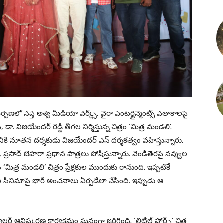
సమర్పణలో సప్త అశ్వ మీడియా వర్క్స్, వైరా ఎంటర్టైన్మెంట్స్ పతాకాలపై
 విజయేందర్ రెడ్డి తీగల నిర్మిస్తున్న చిత్రం ‘మిత్ర మండలి’.
నికి నూతన దర్శకుడు విజయేందర్ ఎస్ దర్శకత్వం వహిస్తున్నారు.
ప్రసాద్ బెహరా ప్రధాన పాత్రలు పోషిస్తున్నారు. వెండితెరపై నవ్వుల
‘మిత్ర మండలి’ చిత్రం ప్రేక్షకుల ముందుకు రానుంది. ఇప్పటికే
 సినిమాపై భారీ అంచనాలు ఏర్పడేలా చేసింది. ఇప్పుడు ఆ
్‌ ఆవిష్కరణ కార్యక్రమం ఘనంగా జరిగింది. ‘లిటిల్ హార్ట్స్’ చిత్ర