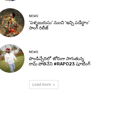
NEWS
‘పళ్ళబురుసు’ నుంచి ‘ఇచ్చి పడేద్దాం’
సాంగ్ రిలీజ్
NEWS
పాండిచ్చేరిలో జోరుగా సాగుతున్న
రామ్ పోతినేని #RAPO23 షూటింగ్
Load more