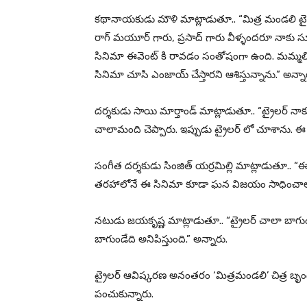
కథానాయకుడు మౌళి మాట్లాడుతూ.. “మిత్ర మండలి ట్రైలర్
రాగ్ మయూర్ గారు, ప్రసాద్ గారు వీళ్ళందరూ నాకు స్
సినిమా ఈవెంట్ కి రావడం సంతోషంగా ఉంది. మమ్మల్ని
సినిమా చూసి ఎంజాయ్ చేస్తారని ఆశిస్తున్నాను.” అన్నా
దర్శకుడు సాయి మార్తాండ్ మాట్లాడుతూ.. “ట్రైలర్ నాక
చాలామంది చెప్పారు. ఇప్పుడు ట్రైలర్ లో చూశాను. 
సంగీత దర్శకుడు సింజిత్ యర్రమిల్లి మాట్లాడుతూ.. 
తరహాలోనే ఈ సినిమా కూడా ఘన విజయం సాధించాలని 
నటుడు జయకృష్ణ మాట్లాడుతూ.. “ట్రైలర్ చాలా బాగుం
బాగుండేది అనిపిస్తుంది.” అన్నారు.
ట్రైలర్‌ ఆవిష్కరణ అనంతరం ‘మిత్రమండలి’ చిత్ర బృ
పంచుకున్నారు.