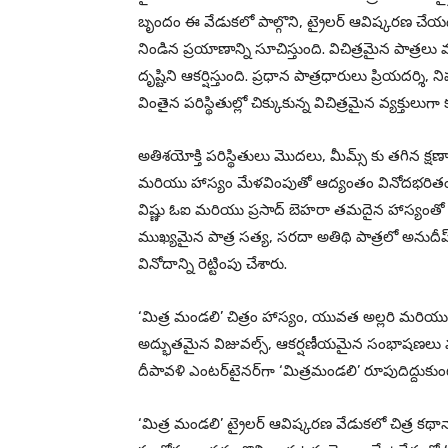
బృందం ఈ వేడుకలో పాల్గొని, ట్రైలర్ ఆవిష్కరణ చేయడం 
నిండిన ప్రయాణాన్ని సూచిస్తుంది. విచిత్రమైన పాత్ర
దృష్టిని ఆకర్షిస్తుంది. ప్రధాన పాత్రధారులు ప్రియదర
వింతైన పరిస్థితుల్లో చిక్కుకున్న విచిత్రమైన వ్యక్తులుగా
అతిశయోక్తి పరిస్థితులు మొదలు, మీమ్స్ కు తగిన క్షణ
మరియు హాస్యం మేళవింపుతో ఆద్యంతం వినోదభరితంగా సాగ
విష్ణు ఓఐ మరియు ప్రసాద్ బెహరా తమదైన హాస్యంతో ఆకట్
ముఖ్యమైన పాత్ర సత్య, సరదా అతిథి పాత్రలో అనుదీప్ కె
వినోదాన్ని రెట్టింపు చేశారు.
‘మిత్ర మండలి’ చిత్రం హాస్యం, యువత అల్లరి మరియు ర
అద్భుతమైన విజువల్స్, ఆకర్షణీయమైన సంభాషణలు మ
దీపావళి ఎంటర్‌టైనర్‌గా ‘మిత్రమండలి’ రూపుదిద్దుకుంటున్
‘మిత్ర మండలి’ ట్రైలర్‌ ఆవిష్కరణ వేడుకలో చిత్ర కథాన