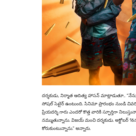
దర్శకుడు, నిర్మాత ఆదిత్య హాసన్ మాట్లాడుతూ.. “న
సోషల్ సెటైర్ ఉంటుంది. సినిమా ప్రారంభం నుండి చివర
ప్రియదర్శి గారు ఎందరో కొత్త వారికి స్ఫూర్తిగా నిలుస
నమ్ముతున్నాను. విజయ్ మంచి దర్శకుడు. అక్టోబర్ 1
కోరుకుంటున్నాను.” అన్నారు.