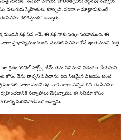
ిత్ర మండలి’ సినిమా చేశాము. జాతిరత్నాలకు రెట్టింపు నవ్వులు
నాము. నలుగురు స్నేహితులు కూర్చొని, సరదాగా మాట్లాడుకుంటే
ినిమా కలిగిస్తుంది.” అన్నారు.
్ర మండలి కథ వినగానే.. ఈ కథ నాకు సరిగ్గా సరిపోతుంది, ఈ
ు చాలా ప్రాధాన్యముంటుంది. మొదటి సినిమాలోనే ఇంత మంచి పాత్ర
ెలల క్రితం ‘లిటిల్ హార్ట్స్’ టీమ్ తమ సినిమాని విడుదల చేయమని
ెంట్ కోసం నేను వాళ్ళని పిలిచాను. ఇది నిజమైన విజయం అంటే.
. ‘మిత్ర మండలి’ చాలా మంచి కథ. నాకు బాగా నచ్చిన కథ. ఈ సినిమా
ట్ నిర్వహించడానికి సన్నాహాలు చేస్తున్నాము. ఈ సినిమా కోసం
హాయాన్ని మరచిపోలేము.” అన్నారు.