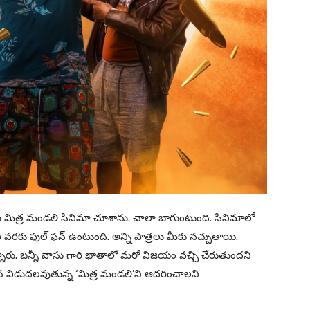
ేను మిత్ర మండలి సినిమా చూశాను. చాలా బాగుంటుంది. సినిమాలో
ి వరకు ఫుల్ ఫన్ ఉంటుంది. అన్ని పాత్రలు మీకు నచ్చుతాయి.
్తున్నారు. బన్నీ వాసు గారి ఖాతాలో మరో విజయం వచ్చి చేరుతుందని
6న విడుదలవుతున్న ‘మిత్ర మండలి’ని ఆదరించాలని