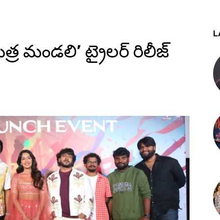
L
ర మండలి’ ట్రైలర్‌ రిలీజ్