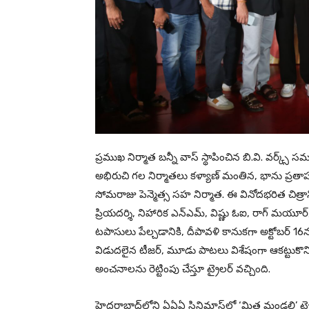
ప్రముఖ నిర్మాత బన్నీ వాస్ స్థాపించిన బి.వి. వర్క్స్ 
అభిరుచి గల నిర్మాతలు కళ్యాణ్ మంతిన, భాను ప్రతాప, డా.
సోమరాజు పెన్మెత్స సహ నిర్మాత. ఈ వినోదభరిత చిత్రా
ప్రియదర్శి, నిహారిక ఎన్ఎమ్, విష్ణు ఓఐ, రాగ్ మయూర్, 
టపాసులు పేల్చడానికి, దీపావళి కానుకగా అక్టోబర్ 16న 
విడుదలైన టీజర్, మూడు పాటలు విశేషంగా ఆకట్టుకొని
అంచనాలను రెట్టింపు చేస్తూ ట్రైలర్ వచ్చింది.
హైదరాబాద్‌లోని ఏఏఏ సినిమాస్‌లో ‘మిత్ర మండలి’ ట్రైలర