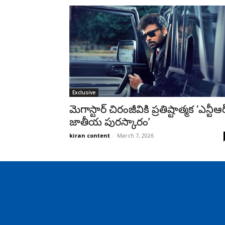
Exclusive
మెగాస్టార్ చిరంజీవికి ప్రతిష్టాత్మక ‘ఎన్టీఆర
జాతీయ పురస్కారం’
kiran content
-
March 7, 2026