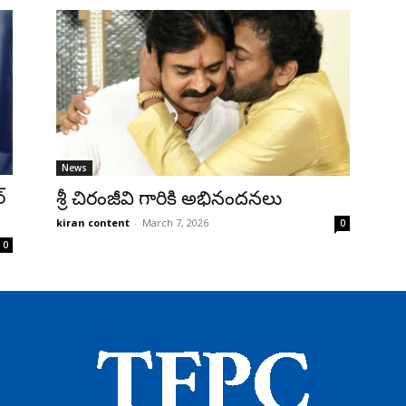
News
్
శ్రీ చిరంజీవి గారికి అభినందనలు
kiran content
-
March 7, 2026
0
0