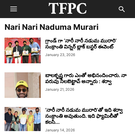
Nari Nari Naduma Murari
గ్రాండ్ గా ‘నారీ నారీ నడుమ మురారి’
సంక్రాంతి విన్నర్ బ్లాక్ బస్టర్ ఈవెంట్
January 23, 2026
బాలకృష్ణ గారు ఎంతో అభినందించారు. నా
పరువు నిలబెట్టావ్ అన్నారు : శర్వా
January 21, 2026
‘నారీ నారీ నడుమ మురారి’తో ఇది శర్వా
సంక్రాంతి అవుతుంది. ఇది ఫ్యామిలీతో
కలసి...
January 14, 2026