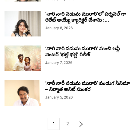
‘నారి నారి నడుమ మురారి’లో పర్శనల్ గా
రిలేట్ అయ్యే క్యారెక్టర్ చేశాను :...
January 8, 2026
‘నారి నారి నడుమ మురారి’ నుంచి లవ్లీ
నెంబర్ ‘భల్లే భల్లే’ రిలీజ్
January 7, 2026
‘నారీ నారీ నడుమ మురారి’ పండుగ సినిమా
– నిర్మాత అనిల్ సుంకర
January 5, 2026
1
2