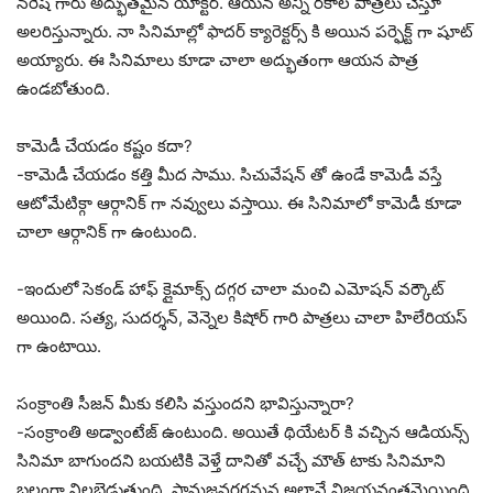
నరేష్ గారు అద్భుతమైన యాక్టర్. ఆయన అన్ని రకాల పాత్రలు చేస్తూ
అలరిస్తున్నారు. నా సినిమాల్లో ఫాదర్ క్యారెక్టర్స్ కి అయిన పర్ఫెక్ట్ గా షూట్
అయ్యారు. ఈ సినిమాలు కూడా చాలా అద్భుతంగా ఆయన పాత్ర
ఉండబోతుంది.
కామెడీ చేయడం కష్టం కదా?
-కామెడీ చేయడం కత్తి మీద సాము. సిచువేషన్ తో ఉండే కామెడీ వస్తే
ఆటోమేటిక్గా ఆర్గానిక్ గా నవ్వులు వస్తాయి. ఈ సినిమాలో కామెడీ కూడా
చాలా ఆర్గానిక్ గా ఉంటుంది.
-ఇందులో సెకండ్ హాఫ్ క్లైమాక్స్ దగ్గర చాలా మంచి ఎమోషన్ వర్కౌట్
అయింది. సత్య, సుదర్శన్, వెన్నెల కిషోర్ గారి పాత్రలు చాలా హిలేరియస్
గా ఉంటాయి.
సంక్రాంతి సీజన్ మీకు కలిసి వస్తుందని భావిస్తున్నారా?
-సంక్రాంతి అడ్వాంటేజ్ ఉంటుంది. అయితే థియేటర్ కి వచ్చిన ఆడియన్స్
సినిమా బాగుందని బయటికి వెళ్తే దానితో వచ్చే మౌత్ టాకు సినిమాని
బలంగా నిలబెడుతుంది. సామజవరగమన అలానే విజయవంతమైయింది.