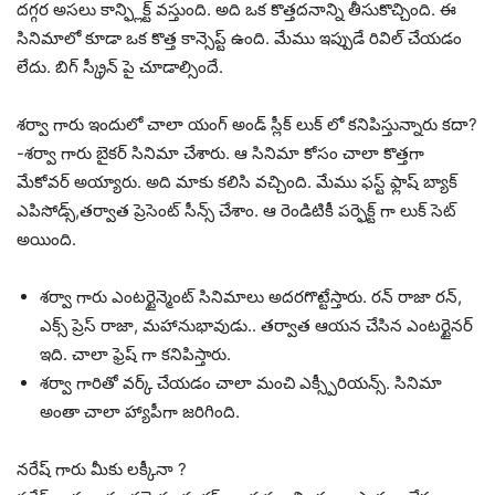
దగ్గర అసలు కాన్ఫ్లిక్ట్ వస్తుంది. అది ఒక కొత్తదనాన్ని తీసుకొచ్చింది. ఈ
సినిమాలో కూడా ఒక కొత్త కాన్సెప్ట్ ఉంది. మేము ఇప్పుడే రివిల్ చేయడం
లేదు. బిగ్ స్క్రీన్ పై చూడాల్సిందే.
శర్వా గారు ఇందులో చాలా యంగ్ అండ్ స్లీక్ లుక్ లో కనిపిస్తున్నారు కదా?
-శర్వా గారు బైకర్ సినిమా చేశారు. ఆ సినిమా కోసం చాలా కొత్తగా
మేకోవర్ అయ్యారు. అది మాకు కలిసి వచ్చింది. మేము ఫస్ట్ ఫ్లాష్ బ్యాక్
ఎపిసోడ్స్,తర్వాత ప్రెసెంట్ సీన్స్ చేశాం. ఆ రెండిటికీ పర్ఫెక్ట్ గా లుక్ సెట్
అయింది.
శర్వా గారు ఎంటర్టైన్మెంట్ సినిమాలు అదరగొట్టేస్తారు. రన్ రాజా రన్,
ఎక్స్ ప్రెస్ రాజా, మహానుభావుడు.. తర్వాత ఆయన చేసిన ఎంటర్టైనర్
ఇది. చాలా ఫ్రెష్ గా కనిపిస్తారు.
శర్వా గారితో వర్క్ చేయడం చాలా మంచి ఎక్స్పీరియన్స్. సినిమా
అంతా చాలా హ్యాపీగా జరిగింది.
నరేష్ గారు మీకు లక్కీనా ?