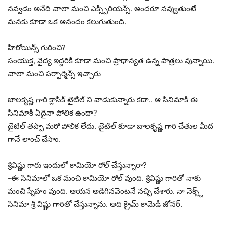
నవ్వడం అనేది చాలా మంచి ఎక్స్పీరియన్స్. అందరూ నవ్వుతుంటే
మనకు కూడా ఒక ఆనందం కలుగుతుంది.
హీరోయిన్స్ గురించి?
సంయుక్త, వైద్య ఇద్దరికీ కూడా మంచి ప్రాధాన్యత ఉన్న పాత్రలు వున్నాయి.
చాలా మంచి పర్ఫార్మెన్స్ ఇచ్చారు
బాలకృష్ణ గారి క్లాసిక్ టైటిల్ ని వాడుకున్నారు కదా.. ఆ సినిమాకి ఈ
సినిమాకి ఏదైనా పోలిక ఉందా?
టైటిల్ తప్పా మరో పోలిక లేదు. టైటిల్ కూడా బాలకృష్ణ గారి చేతుల మీద
గానే లాంచ్ చేసాం.
శ్రీవిష్ణు గారు ఇందులో కామియో రోల్ చేస్తున్నారా?
-ఈ సినిమాలో ఒక మంచి కామియో రోల్ వుంది. శ్రీవిష్ణు గారితో నాకు
మంచి స్నేహం వుంది. ఆయన అడిగినవెంటనే నచ్చి చేశారు. నా నెక్స్ట్
సినిమా శ్రీ విష్ణు గారితో చేస్తున్నాను. అది క్రైమ్ కామెడీ జోనర్.