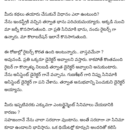
మీరు కథలు తయారు చేసుకునే విధానం ఎలా ఉంటుంది?
నేను ఇండస్ట్రీకి వచ్చిన తర్వాత భాను పరిచయమయ్యారు. అక్కడి నుంచి
మా జర్నీ కొనసాగుతుంది. నా ప్రతి సినిమాకి భాను, నందు రైటర్స్ గా
ఉన్నారు. మా కొలాబరేషన్ ఇలానే కొనసాగుతుంది.
ఈ రోజుల్లో రైటర్స్ కొరత ఉంది అంటున్నారు.. వాస్తవమేనా ?
అవునండి. ప్రతి ఒక్కరూ డైరెక్టర్ అవ్వాలని వస్తారు. కాకపోతే కొంతమంది
రైటర్ గా కొన్నాళ్ళు నిలబడి తర్వాత డైరెక్టర్ అవ్వాలని అనుకుంటారు.
నేను అసిస్టెంట్ డైరెక్టర్ గానే వచ్చాను. గుణశేఖర్ గారి నిప్పు సినిమాకి
అసిస్టెంట్ డైరెక్టర్ గా పని చేశాను. తర్వాత అనుభవాన్ని పెంచుకుని డైరెక్టర్
అయ్యాను.
మీరు ఇప్పటివరకు ఎక్కువగా ఎంటర్టైన్మెంట్ సినిమాలు చేయడానికి
కారణం ?
సహజంగానే నేను చాలా సరదాగా వుంటాను. అంతే సరదాగా నా సినిమా
కూడా ఉండాలని భావిస్తాను. ఒక థియేటర్లో కూర్చుని అందరితో కలిసి