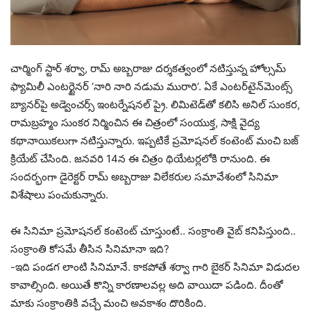
చార్మింగ్ స్టార్ శర్వా, రామ్ అబ్బరాజు దర్శకత్వంలో నటిస్తున్న హోల్సమ్
ఫ్యామిలీ ఎంటర్టైనర్ ‘నారి నారి నడుమ మురారి’. ఏకే ఎంటర్‌టైన్‌మెంట్స్
బ్యానర్‌పై అడ్వెంచర్స్ ఇంటర్నేషనల్ ప్రై. లిమిటెడ్‌తో కలిసి అనిల్ సుంకర,
రామబ్రహ్మం సుంకర నిర్మించిన ఈ చిత్రంలో సంయుక్త, సాక్షి వైద్య
కథానాయికలుగా నటిస్తున్నారు. ఇప్పటికే ప్రమోషనల్ కంటెంట్ మంచి బజ్
క్రియేట్ చేసింది. జనవరి 14న ఈ చిత్రం థియేటర్లలోకి రానుంది. ఈ
సందర్భంగా డైరెక్టర్ రామ్ అబ్బరాజు విలేకరుల సమావేశంలో సినిమా
విశేషాలు పంచుకున్నారు.
ఈ సినిమా ప్రమోషనల్ కంటెంట్ చూస్తుంటే.. సంక్రాంతి వైబ్ కనిపిస్తుంది..
సంక్రాంతి కోసమే తీసిన సినిమానా ఇది?
-ఇది పండగ లాంటి సినిమానే. కాకపోతే శర్వా గారి బైకర్ సినిమా విడుదల
కావాల్సింది. అయితే కొన్ని కారణాలవల్ల అది వాయిదా పడింది. దీంతో
మాకు సంక్రాంతికి వచ్చే మంచి అవకాశం దొరికింది.