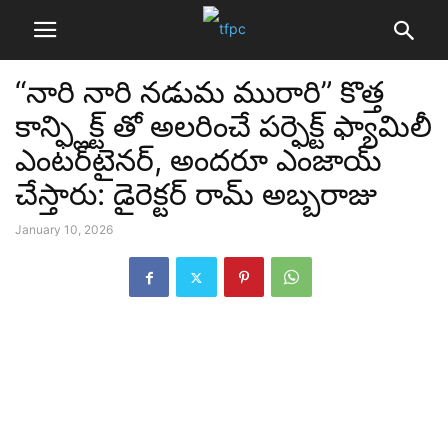
“నారి నారి నడుమ మురారి” కొత్త
కాన్ఫ్లిక్ట్ తో అలరించే పర్ఫెక్ట్ ఫ్యామిలీ
ఎంటర్‌టైనర్, అందరూ ఎంజాయ్
చేస్తారు: డైరెక్టర్ రామ్ అబ్బరాజు
January 10, 2026