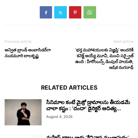
Previous article
Next article
అన్విత బ్రాండ్ అంబాసిడర్‌గా
‘భర్త మహాశయులకు విజ్ఞప్తి’ అందరికీ
నందమూరి బాలకృష్ణ
కనెక్ట్ అయ్యే మూవీ, మంచి సర్ప్రైజ్
ఉంది : హీరోయిన్స్ డింపుల్ హయతి,
ఆషిక రంగనాథ్
RELATED ARTICLES
సినిమాల కంటే మైక్రో డ్రామాలను తీయడమే
చాలా కష్టం : ‘దందా’ డైరెక్ట‌ర్ ఆదిత్య...
August 4, 2026
మహేష్ బాబు గారు ‘శ్రీనివాస మంగాపురం’