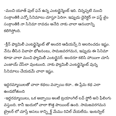
-మంచి యూత్ ఫుల్ ఫన్ ఉన్న ఎంటర్టైన్మెంట్ ఇది. చిన్నప్పటి నుంచి
సంక్రాంతికి ఎన్నో సినిమాలు చూస్తూ పెరిగా. ఇప్పుడు డైరెక్టర్ గా ఫస్ట్ టైం
సంక్రాంతికి నా సినిమా రావడం అనేది నాకు చాలా ఆనందాన్ని
కలిగిస్తోంది.
-క్లీన్ ఫ్యామిలీ ఎంటర్టైన్మెంట్ తో అందరి ఆడియన్స్ ని అలరించడం ఇష్టం.
నేను తీసిన వివాహ భోజనంబు, సామజవరగమన, ఇప్పుడు ఈ సినిమా
కూడా చాలా మంచి ఫ్యామిలీ ఎంటర్టైనర్. అందరూ కలిసి హాయిగా చూసి
ఎంజాయ్ చేసేలా వుంటుంది. నాకు ఫ్యామిలీ ఎంటర్టైన్మెంట్ వున్న
సినిమాలు చేయడమే చాలా ఇష్టం.
ఇద్దరమ్మాయిలతో చాలా కథలు వచ్చాయి కదా.. ఈ ప్రేమ కథ ఎలా
ఉండబోతుంది
-ఇద్దరమ్మాయిలు, ఒక అబ్బాయి అంటే ట్రయాంగిల్ లవ్ స్టోరీ అని ఫీలింగు
వస్తుంది. కానీ ఇందులో చాలా కొత్త పాయింట్ ఉంది. సామజవరగమన
ట్రైలర్ లో చూస్తే అసలు కాన్ఫ్లిక్ట్ మేము రివిల్ చేయలేదు. ఇంటర్వెల్