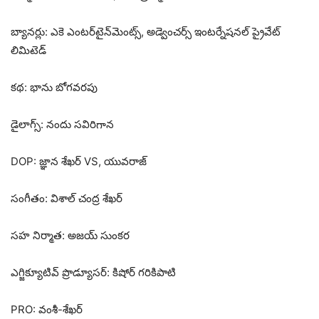
బ్యానర్లు: ఎకె ఎంటర్‌టైన్‌మెంట్స్, అడ్వెంచర్స్ ఇంటర్నేషనల్ ప్రైవేట్
లిమిటెడ్
కథ: భాను బోగవరపు
డైలాగ్స్: నందు సవిరిగాన
DOP: జ్ఞాన శేఖర్ VS, యువరాజ్
సంగీతం: విశాల్ చంద్ర శేఖర్
సహ నిర్మాత: అజయ్ సుంకర
ఎగ్జిక్యూటివ్ ప్రొడ్యూసర్: కిషోర్ గరికిపాటి
PRO: వంశీ-శేఖర్