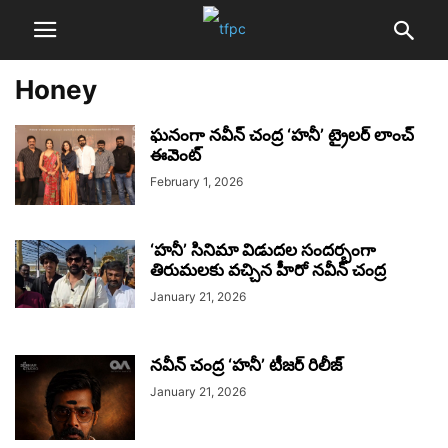
Honey
ఘనంగా నవీన్ చంద్ర ‘హనీ’ ట్రైలర్ లాంచ్
ఈవెంట్
February 1, 2026
‘హనీ’ సినిమా విడుదల సందర్భంగా
తిరుమలకు వచ్చిన హీరో నవీన్ చంద్ర
January 21, 2026
నవీన్ చంద్ర ‘హనీ’ టీజర్ రిలీజ్
January 21, 2026