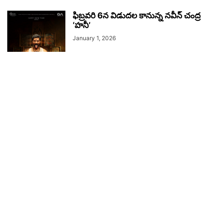
ఫిబ్రవరి 6న విడుదల కానున్న నవీన్ చంద్ర
‘హనీ’
January 1, 2026