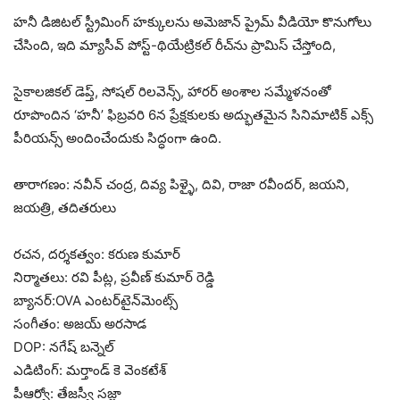
హనీ డిజిటల్ స్ట్రీమింగ్ హక్కులను అమెజాన్ ప్రైమ్ వీడియో కొనుగోలు
చేసింది, ఇది మ్యాసీవ్ పోస్ట్-థియేట్రికల్ రీచ్‌ను ప్రామిస్ చేస్తోంది,
సైకాలజికల్ డెప్త్, సోషల్ రిలవెన్స్, హారర్ అంశాల సమ్మేళనంతో
రూపొందిన ‘హనీ’ ఫిబ్రవరి 6న ప్రేక్షకులకు అద్భుతమైన సినిమాటిక్ ఎక్స్
పీరియన్స్ అందించేందుకు సిద్ధంగా ఉంది.
తారాగణం: నవీన్ చంద్ర, దివ్య పిళ్ళై, దివి, రాజా రవీందర్, జయని,
జయత్రి, తదితరులు
రచన, దర్శకత్వం: కరుణ కుమార్
నిర్మాతలు: రవి పీట్ల, ప్రవీణ్ కుమార్ రెడ్డి
బ్యానర్:OVA ఎంటర్‌టైన్‌మెంట్స్
సంగీతం: అజయ్ అరసాడ
DOP: నగేష్ బన్నెల్
ఎడిటింగ్: మర్తాండ్ కె వెంకటేశ్
పీఆర్వో: తేజస్వీ సజ్జా