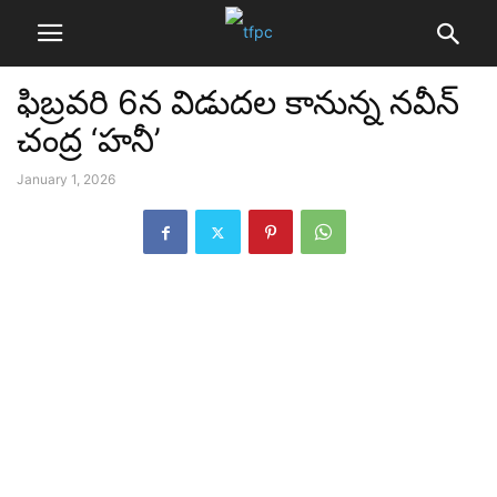
ఫిబ్రవరి 6న విడుదల కానున్న నవీన్
చంద్ర ‘హనీ’
January 1, 2026