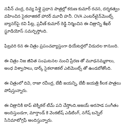
నవీన్ చంద్ర, దివ్య పిళ్లై ప్రధాన పాత్రల్లో కరుణ కుమార్ రచన, దర్శకత్వం
వహించిన సైకలాజికల్ హారర్ మూవీ హనీ. OVA ఎంటర్‌టైన్‌మెంట్స్
బ్యానర్‌పై రవి పీట్ల, ప్రవీణ్ కుమార్ రెడ్డి నిర్మించిన ఈ చిత్రాన్ని శేఖర్
స్టూడియోస్ సమర్పిస్తోంది.
ఫిబ్రవరి 6న ఈ చిత్రం ప్రపంచవ్యాప్తంగా థియేటర్లలో విడుదల కానుంది.
ఈ చిత్రం నిజ జీవిత సంఘటనల నుంచి ప్రేరణ తో మూఢనమ్మకాలు,
అంధ విశ్వాసాలు, డార్క్ సైకలాజికల్ ఎలిమెంట్స్ తో ఉండబోతోంది.
ఈ చిత్రంలో దివి, రాజా రవీంద్ర, బేబీ జయన్ని, బేబీ జయత్రి కీలక పాత్రలు
పోషిస్తున్నారు.
ఈ చిత్రానికి టాప్ టెక్నికల్ టీమ్ పని చేస్తోంది.అజయ్ అరసాడ సంగీతం
అందిస్తుండగా, మార్తాండ్ కె వెంకటేష్ ఎడిటింగ్, నగేష్ బన్నెల్
సినిమాటోగ్రఫీ అందిస్తున్నారు.