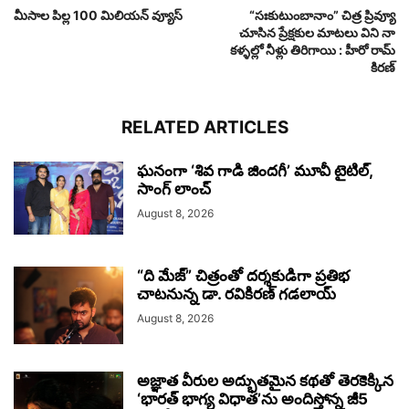
మీసాల పిల్ల 100 మిలియన్ వ్యూస్‌
“సఃకుటుంబానాం” చిత్ర ప్రివ్యూ
చూసిన ప్రేక్షకుల మాటలు విని నా
కళ్ళల్లో నీళ్లు తిరిగాయి : హీరో రామ్
కిరణ్
RELATED ARTICLES
ఘనంగా ‘శివ గాడి జింద‌గీ’ మూవీ టైటిల్,
సాంగ్ లాంచ్
August 8, 2026
“ది మేజ్” చిత్రంతో దర్శకుడిగా ప్రతిభ
చాటనున్న డా. రవికిరణ్ గడలాయ్
August 8, 2026
అజ్ఞాత వీరుల అద్భుతమైన కథతో తెరకెక్కిన
‘భారత్ భాగ్య విధాత’ను అందిస్తోన్న జీ5