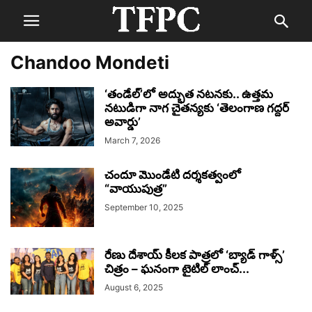
Chandoo Mondeti
‘తండేల్’లో అద్భుత నటనకు.. ఉత్తమ
నటుడిగా నాగ చైతన్యకు ‘తెలంగాణ గద్దర్
అవార్డు’
March 7, 2026
చందూ మొండేటి దర్శకత్వంలో
“వాయుపుత్ర”
September 10, 2025
రేణు దేశాయ్ కీలక పాత్రలో ‘బ్యాడ్ గాళ్స్’
చిత్రం – ఘనంగా టైటిల్ లాంచ్...
August 6, 2025