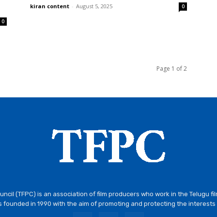
kiran content
-
August 5, 2025
0
0
Page 1 of 2
ncil (TFPC) is an association of film producers who work in the Telugu fi
 founded in 1990 with the aim of promoting and protecting the interests 