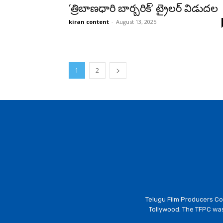
‘త్రిబాణధారి బార్బరిక్’ ట్రైలర్‌ విడుదల
kiran content
-
August 13, 2025
1
2
Telugu Film Producers Cou
Tollywood. The TFPC was