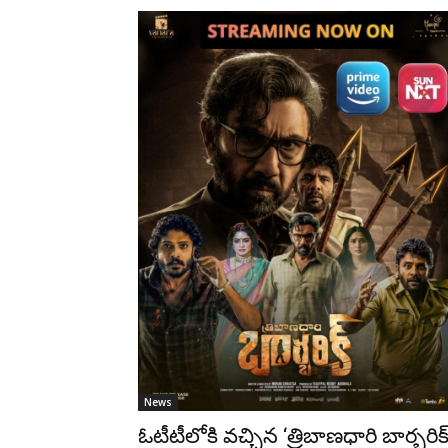
News
ఓటీటీలోకి వచ్చిన ‘త్రిబాణధారి బార్బరిక్