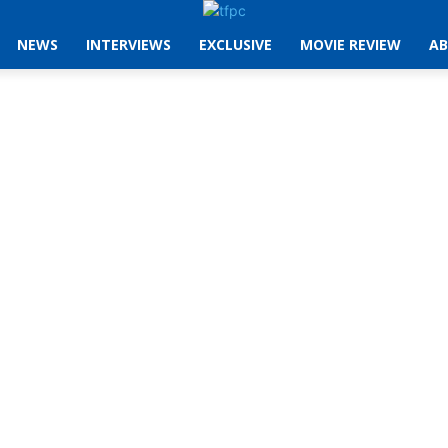
NEWS
INTERVIEWS
EXCLUSIVE
MOVIE REVIEW
AB