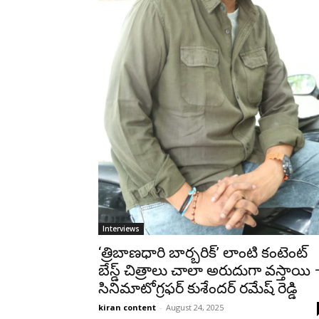
Interviews
‘త్రిబాణధారి బార్బరిక్’ లాంటి కంటెంట్
బేస్డ్ చిత్రాలు చాలా అరుదుగా వస్తాయి 
సినిమాటోగ్రఫర్ కుశేందర్ రమేష్ రెడ్డి
kiran content
-
August 24, 2025