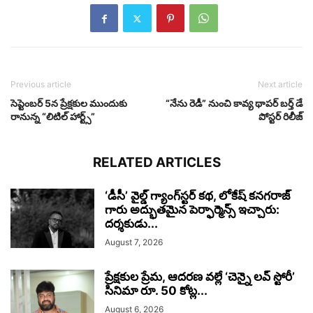
Previous article
Next article
సెప్టెంబర్ 5న ప్రేక్షకుల ముందుకు
“నేను రెడీ” నుంచి కావ్య థాపర్ బర్త్ డే
రానున్న “లిటిల్ హార్ట్స్”
పోస్టర్ రిలీజ్
RELATED ARTICLES
‘డీసీ’ వైల్డ్ గ్యాంగ్‌స్టర్ కథ, లోకేష్ కనగరాజ్
గారు అద్భుతమైన పెర్ఫార్మెన్స్ ఇచ్చారు:
దర్శకుడు...
August 7, 2026
ప్రేక్షకుల ప్రేమ, ఆదరణ వల్లే ‘చెన్నై లవ్ స్టోరీ’
సినిమా రూ. 50 కోట్ల...
August 6, 2026