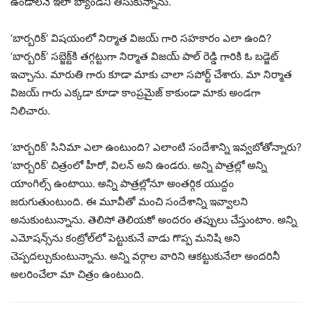
ఉండాలనే ఇలా బ్యాండ్‌ని తీసుకున్నాను.
‘బార్బరిక్’ విషయంలో నిర్మాత విజయ్ గారి సహకారం ఎలా ఉంది?
‘బార్బరిక్’ సబ్జెక్ట్‌కి తగ్గట్టుగా నిర్మాత విజయ్ పాల్ రెడ్డి గారికి ఓ బడ్జెట్
ఇచ్చాను. మారుతి గారు కూడా మాకు చాలా సపోర్ట్ చేశారు. మా నిర్మాత
విజయ్ గారు ఎక్కడా కూడా కాంప్రమైజ్ కాకుండా మాకు అండగా
నిలిచారు.
‘బార్బరిక్’ సినిమా ఎలా ఉంటుంది? ఎలాంటి సందేశాన్ని ఇవ్వబోతోన్నారు?
‘బార్బరిక్’ చిత్రంలో హీరో, విలన్ అని ఉండరు. అన్ని పాత్రల్లో అన్ని
యాంగిల్స్ ఉంటాయి. అన్ని పాత్రల్లోనూ అంతర్గిక యుద్దం
జరుగుతుంటుంది. ఈ మూవీతో మంచి సందేశాన్ని ఇవ్వాలని
అనుకుంటున్నాను. తెలిసో తెలియకో అందరం తప్పులు చేస్తుంటాం. అన్ని
ఎమోషన్స్‌ను కంట్రోల్‌లో పెట్టుకునే వాడు గొప్ప మనిషి అని
చెప్పదల్చుకుంటున్నాను. అన్ని వర్గాల వారిని ఆకట్టుకునేలా అందరినీ
అలరించేలా మా చిత్రం ఉంటుంది.