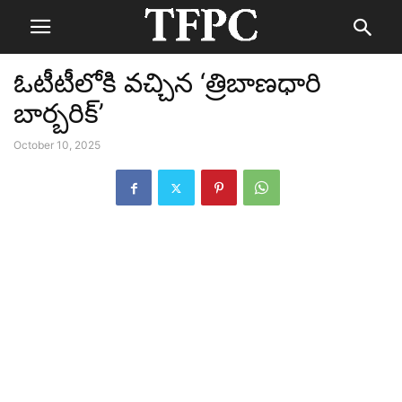
ఓటీటీలోకి వచ్చిన ‘త్రిబాణధారి
బార్బరిక్’
October 10, 2025