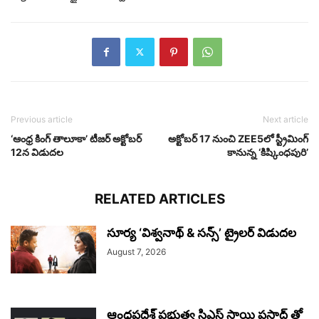
Previous article
Next article
‘ఆంధ్ర కింగ్ తాలూకా’ టీజర్ అక్టోబర్
అక్టోబర్ 17 నుంచి ZEE5లో స్ట్రీమింగ్
12న విడుదల
కానున్న ‘కిష్కింధపురి’
RELATED ARTICLES
సూర్య ‘విశ్వనాథ్ & సన్స్’ ట్రైలర్ విడుదల
August 7, 2026
ఆంధ్రప్రదేశ్ ప్రభుత్వ సిఎస్ సాయి ప్రసాద్ తో