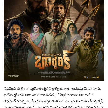
డిఫరెంట్ కంటెంట్, ప్రయోగాత్మక చిత్రాల్ని జనాలు ఆదరిస్తూనే ఉంటారు.
థియేటర్లో మిస్ అయినా కూడా ఓటీటీ, టీవీల్లో అయినా అలాంటి ఓ
డిఫరెంట్ కథల్ని చూసేందుకు ఇష్టపడుతుంటారు. ఇక మారుతి టీం ప్రొడక్ట్,
వానరా సెల్యూలాయిడ్ బ్యానర్లపై విజయ్ పాల్ రెడ్డి అడిదల నిర్మించిన ఈ