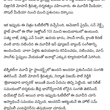
చిత్రానికి మోహన్ శ్రీవత్స దర్శకత్వం వహించారు. ఈ మూవీకి మీడియా,
సోషల్ మీడియా నుంచి మంచి ప్రశంసలు దక్కాయి.
ఇక ఇప్పుడు ఈ చిత్రం ఓటీటీలోకి వచ్చేసింది. అమెజాన్ ప్రైమ్, సన్ నెక్ట్స్
ఫ్లాట్ ఫాంలో ఈ రోజు (అక్టోబర్ 10) నుంచి అందుబాటులో ఉంటుంది.
సత్య రాజ్, వశిష్ట ఎన్ సింహా, ఉదయ భాను, సాంచీ రాయ్, క్రాంతి కిరణ్
వంటి వారు నటించిన ఈ మూవీకి ఇన్ ఫ్యూజన్ బ్యాండ్ సంగీతాన్ని
అందించింది. చాలా ఏళ్లకు ఉదయభాను కనిపించడం, నటించడం, మాస్
సాంగ్‌కు స్టెప్పులు వేయడంతో జనాల్లో ఎక్కువ క్యూరియాసిటీ పెరిగింది.
టెక్నికల్‌గా మూవీ హై స్టాండర్డ్స్‌లో ఉందని అందరూ ప్రశంసించిన సంగతి
తెలిసిందే. మేకర్ మోహన్ శ్రీవత్సకు, నిర్మాత విజయ్ పాల్ రెడ్డికి
‘త్రిబాణధారి బార్బరిక్’ అయితే మంచి పేరును తెచ్చి పెట్టింది. ఇక రిలీజ్
సమయంలో దర్శకుడు తీవ్ర భావోద్వేగానికి లోనైన సంగతి తెలిసిందే.
థియేటర్లో మిస్ అయిన వారు ఇప్పుడు ఓటీటీలో ఈ మూవీని చూసి
ఆస్వాధించే సమయం వచ్చింది. అందరినీ ఆకట్టుకునే ఈ హోల్ సమ్
ఫ్యామిలీ ఎంటర్టైనర్‌ను తప్పకుండా చూడండి.