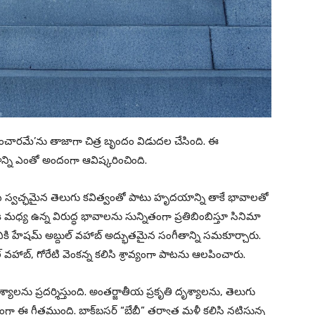
ా ‘సంచారమే’ను తాజాగా చిత్ర బృందం విడుదల చేసింది. ఈ
్ని ఎంతో అందంగా ఆవిష్కరించింది.
ాట స్వచ్ఛమైన తెలుగు కవిత్వంతో పాటు హృదయాన్ని తాకే భావాలతో
నికి మధ్య ఉన్న విరుద్ధ భావాలను సున్నితంగా ప్రతిబింబిస్తూ సినిమా
ి హేషమ్ అబ్దుల్ వహాబ్ అద్భుతమైన సంగీతాన్ని సమకూర్చారు.
వహాబ్, గోరేటి వెంకన్న కలిసి శ్రావ్యంగా పాటను ఆలపించారు.
ను ప్రదర్శిస్తుంది. అంతర్జాతీయ ప్రకృతి దృశ్యాలను, తెలుగు
 ఈ గీతముంది. బ్లాక్‌బస్టర్ “బేబీ” తర్వాత మళ్లీ కలిసి నటిస్తున్న