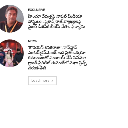
EXCLUSIVE
హిందూ దేవుళ్లపై సోషల్ మీడియా
పోస్టులు.. ప్రకాష్ రాజ్ వ్యాఖ్యలపై
సైబర్ డీజీపీకి బీజేపీ నేతల ఫిర్యాదు
NEWS
‘కొరియన్ కనకరాజు’ నాన్‌స్టాప్
ఎంటర్‌టైన్‌మెంట్. ఇది ప్రతి ఒక్కరూ
కుటుంబంతో ఎంజాయ్ చేసే సినిమా:
గ్రాండ్ ప్రీరిలీజ్ ఈవెంట్‌లో మెగా ప్రిన్స్
వరుణ్ తేజ్
Load more