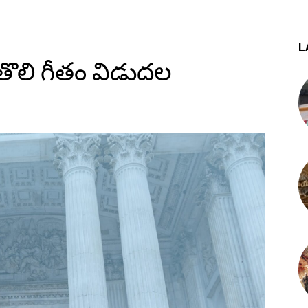
L
్’ తొలి గీతం విడుదల