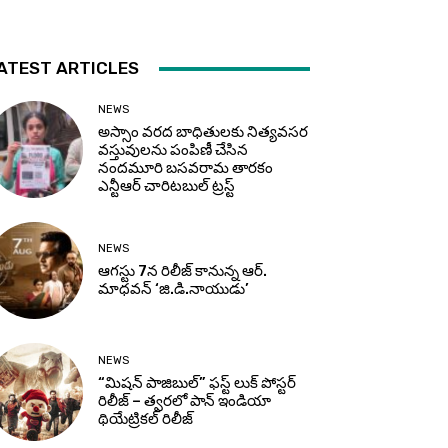
ATEST ARTICLES
NEWS
అస్సాం వరద బాధితులకు నిత్యవసర
వస్తువులను పంపిణీ చేసిన
నందమూరి బసవరామ తారకం
ఎన్టీఆర్ చారిటబుల్ ట్రస్ట్
NEWS
ఆగస్టు 7న రిలీజ్ కానున్న ఆర్‌.
మాధవన్‌ ‘జి.డి.నాయుడు’
NEWS
“మిషన్ పాజిబుల్” ఫస్ట్ లుక్ పోస్టర్
రిలీజ్ – త్వరలో పాన్ ఇండియా
థియేట్రికల్ రిలీజ్