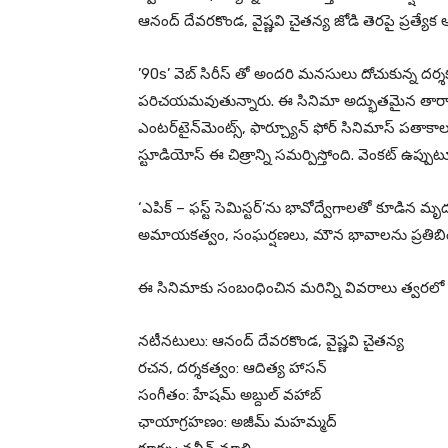
ఆనంద్ దేవరకొండ, వైష్ణవి చైతన్య జోడి తెరపై ప్రత్యేక ఆ
’90s’ వెబ్ సిరీస్ తో అందరి మనసులు దోచుకున్న దర్శ
పరిచయమవుతున్నారు. ఈ సినిమా అద్భుతమైన తారాగణం,
ఎంటర్‌టైన్‌మెంట్స్, ఫార్చ్యూన్ ఫోర్ సినిమాస్ పతాకాలప
స్టూడియోస్ ఈ చిత్రాన్ని సమర్పిస్తోంది. వెంకట్ ఉప్ప
‘ఎపిక్ – ఫస్ట్ సెమిస్టర్’ను భావోద్వేగాలతో కూడి
అమాయకత్వం, సంఘర్షణలు, మౌన భావాలను ప్రతిబింబిం
ఈ సినిమాకు సంబంధించిన మరిన్ని వివరాలు త్వరలో వె
నటీనటులు: ఆనంద్ దేవరకొండ, వైష్ణవి చైతన్య
రచన, దర్శకత్వం: ఆదిత్య హాసన్
సంగీతం: హేషమ్ అబ్దుల్ వహాబ్
ఛాయాగ్రహణం: అజీమ్ మహమ్మద్