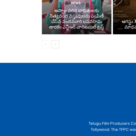
NEWS
అస్సాం వరద బాధితులకు
నిత్యవసర వస్తువులను పంపిణీ
చేసిన నందమూరి బసవరామ
ఆగస్టు 7
తారకం ఎన్టీఆర్ చారిటబుల్ ట్రస్ట్
మాధవన
Telugu Film Producers Cou
Tollywood. The TFPC was