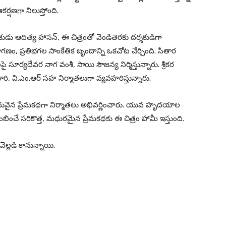
కర్షణగా నిలుస్తోంది.
కుడు ఆదిత్య హాసన్, ఈ చిత్రంతో వెండితెరకు దర్శకుడిగా
 ప్రతిభగల సాంకేతిక బృందాన్ని ఒకచోట చేర్చింది. సితార
ై సూర్యదేవర నాగ వంశీ, సాయి సౌజన్య నిర్మిస్తున్నారు. శ్రీకర
ుటూరి, వి.ఎం.ఆర్ సహ నిర్మాతలుగా వ్యవహరిస్తున్నారు.
న మృదువైన ప్రేమకథగా నిర్మాతలు అభివర్ణించారు. యువ హృదయాల
చే సరికొత్త, మధురమైన ప్రేమకథకు ఈ చిత్రం హామీ ఇస్తుంది.
ల్లడి కానున్నాయి.