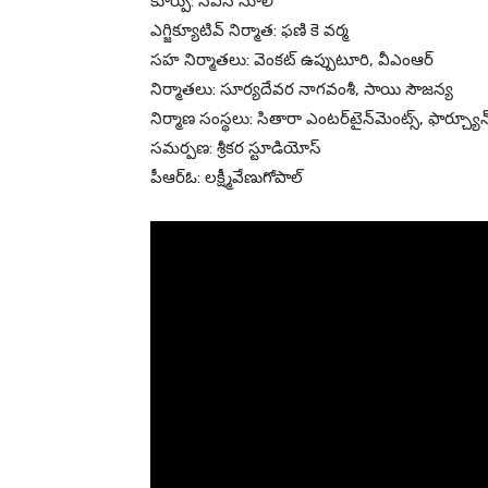
కూర్పు: నవీన్ నూలి
ఎగ్జిక్యూటివ్ నిర్మాత: ఫణి కె వర్మ
సహ నిర్మాతలు: వెంకట్ ఉప్పుటూరి, వీఎంఆర్
నిర్మాతలు: సూర్యదేవర నాగవంశీ, సాయి సౌజన్య
నిర్మాణ సంస్థలు: సితారా ఎంటర్‌టైన్‌మెంట్స్, ఫార్చ్యూ
సమర్పణ: శ్రీకర స్టూడియోస్
పీఆర్ఓ: లక్ష్మీవేణుగోపాల్