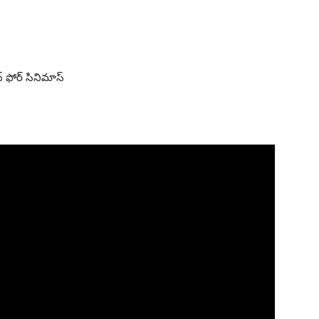
న్ ఫోర్ సినిమాస్