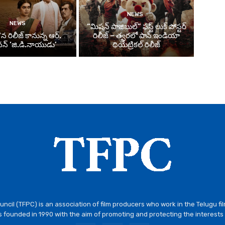
NEWS
NEWS
“మిషన్ పాజిబుల్” ఫస్ట్ లుక్ పోస్టర్
న రిలీజ్ కానున్న ఆర్‌.
రిలీజ్ – త్వరలో పాన్ ఇండియా
్‌ ‘జి.డి.నాయుడు’
థియేట్రికల్ రిలీజ్
ncil (TFPC) is an association of film producers who work in the Telugu fi
 founded in 1990 with the aim of promoting and protecting the interests 