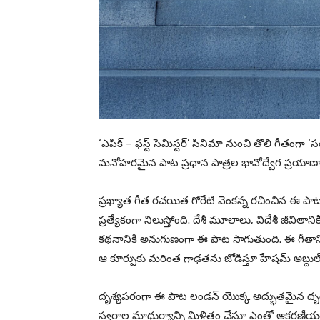
‘ఎపిక్ – ఫస్ట్ సెమిస్టర్’ సినిమా నుంచి తొలి గీతంగ
మనోహరమైన పాట ప్రధాన పాత్రల భావోద్వేగ ప్రయాణాన
ప్రఖ్యాత గీత రచయిత గోరేటి వెంకన్న రచించిన ఈ ప
ప్రత్యేకంగా నిలుస్తోంది. దేశీ మూలాలు, విదేశీ జీవితా
కథనానికి అనుగుణంగా ఈ పాట సాగుతుంది. ఈ గీతానిక
ఆ కూర్పుకు మరింత గాఢతను జోడిస్తూ హేషమ్ అబ్దుల్ 
దృశ్యపరంగా ఈ పాట లండన్ యొక్క అద్భుతమైన దృశ్యాల
స్వరాల మాధుర్యాన్ని మిళితం చేస్తూ ఎంతో ఆకర్షణీయంగా