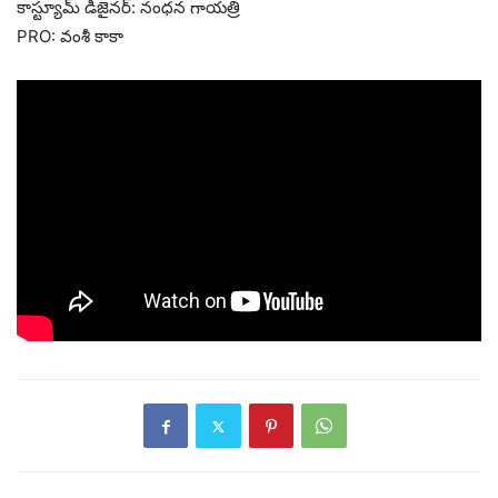
కాస్ట్యూమ్ డిజైనర్: నంధన గాయత్రి
PRO: వంశీ కాకా