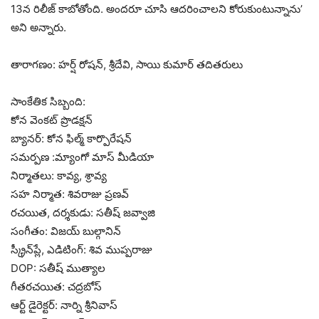
13న రిలీజ్ కాబోతోంది. అందరూ చూసి ఆదరించాలని కోరుకుంటున్నాను’
అని అన్నారు.
తారాగణం: హర్ష్ రోషన్, శ్రీదేవి, సాయి కుమార్ తదితరులు
సాంకేతిక సిబ్బంది:
కోన వెంకట్ ప్రొడక్షన్
బ్యానర్: కోన ఫిల్మ్ కార్పొరేషన్
సమర్పణ :మ్యాంగో మాస్ మీడియా
నిర్మాతలు: కావ్య, శ్రావ్య
సహ నిర్మాత: శివరాజు ప్రణవ్
రచయిత, దర్శకుడు: సతీష్ జవ్వాజి
సంగీతం: విజయ్ బుల్గానిన్
స్క్రీన్‌ప్లే, ఎడిటింగ్: శివ ముప్పరాజు
DOP: సతీష్ ముత్యాల
గీతరచయిత: చద్రబోస్
ఆర్ట్ డైరెక్టర్: నార్ని శ్రీనివాస్