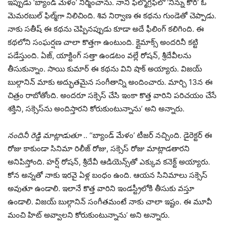
ఇప్పుడు ‘బ్యాండ్ మేళం’ నిర్మించాను. నాని ఫిల్మోగ్రఫీలో ‘నిన్ను కోరి’ ఓ
మెమరబుల్ ఫిల్మ్‌గా నిలిచింది. శివ నిర్వాణ ఈ కథను గుండెతో చెప్పాడు.
నాకు సతీష్ ఈ కథను చెప్పినప్పుడు కూడా అదే ఫీలింగ్ కలిగింది. ఈ
కథలోని సంఘర్షణ చాలా కొత్తగా ఉంటుంది. క్లైమాక్స్ అందరినీ కట్టి
పడేస్తుంది. ఏజ్, యాక్టింగ్ సత్తా ఉండటం వల్లే రోషన్, శ్రీదేవీలను
తీసుకున్నాం. సాయి కుమార్ ఈ కథను విని షాక్ అయ్యారు. విజయ్
బుల్గానిన్ మాకు అద్భుతమైన సంగీతాన్ని అందించారు. మార్చి 13న ఈ
చిత్రం రాబోతోంది. అందరూ సక్సెస్ చేసి ఇంకా కొత్త వారిని పరిచయం చేసే
శక్తిని, సక్సెస్‌ను అందిస్తారని కోరుకుంటున్నాను’ అని అన్నారు.
నందినీ రెడ్డి మాట్లాడుతూ
.. ‘‘బ్యాండ్ మేళం’ టీజర్ నచ్చింది. డైరెక్టర్ ఈ
రోజు కాకుండా సినిమా రిలీజ్ రోజు, సక్సెస్ రోజు మాట్లాడతారని
అనిపిస్తోంది. హర్ష్ రోషన్, శ్రీదేవీ ఆడియెన్స్‌తో ఎక్కువ కనెక్ట్ అయ్యారు.
కోన అన్నతో నాకు ఇరవై ఏళ్ల బంధం ఉంది. ఆయన సినిమాలు సక్సెస్
అవుతూ ఉండాలి. ఇలానే కొత్త వారిని ఇండస్ట్రీలోకి తీసుకు వస్తూ
ఉండాలి. విజయ్ బుల్గానిన్ సంగీతమంటే నాకు చాలా ఇష్టం. ఈ మూవీ
మంచి హిట్ అవ్వాలని కోరుకుంటున్నాను’ అని అన్నారు.