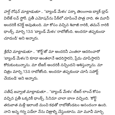
హర్ష్ రోషన్ మాట్లాడుతూ
.. ‘‘బ్యాండ్ మేళం’ పక్కా తెలంగాణ బ్యాక్ డ్రాప్
విలేజ్ లవ్ స్టోరీ. ప్రతీ ఎమోషన్‌ను పీక్‌లో చూపించే పాత్ర నాది. ఈ మూవీ
అందరికీ కనెక్ట్ అవుతుంది. మా కోసం వచ్చిన శివాజీ గారికి, తమన్ గారికి
థాంక్స్. మార్చి 13న ‘బ్యాండ్ మేళం’ రాబోతోంది. అందరూ తప్పకుండా
చూడండి’ అని అన్నారు.
శ్రీదేవి మాట్లాడుతూ
.. ‘‘కోర్ట్’తో మా అందరినీ ఎంతలా ఆదరించారో
‘బ్యాండ్ మేళం’ని కూడా అంతలానే ఆదరిస్తారని, ప్రేమ చూపిస్తారని
కోరుకుంటున్నాను. మా టీజర్ అందరికీ నచ్చిందని ఆశిస్తున్నాను. మా
చిత్రం మార్చి 13న రాబోతోంది. అందరూ తప్పకుండా చూసి సపోర్ట్
చేయండి’ అని అన్నారు.
సతీష్ జవ్వాజీ మాట్లాడుతూ
.. ‘‘బ్యాండ్ మేళం’ టీజర్ లాంచ్ కోసం
వచ్చిన ప్రతీ ఒక్కరికీ థాంక్స్. సినిమా చాలా బాగా వచ్చింది. ‘కోర్ట్’
తరువాత మళ్లీ ఇలాంటి మంచి కథతో రాబోతోండటం ఆనందంగా ఉంది.
నాని అన్న గర్వ పడేలా నేను చిత్రాల్ని చేస్తుంటాను. మా మూవీ మార్చి