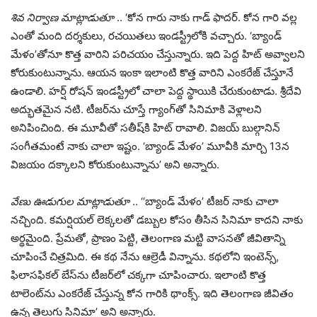
శివ నిర్వాణ మాట్లాడుతూ
.. ‘కోన గారు నాకు గాడ్ ఫాదర్. కోన గారి వల్ల
ఎంతో మంది దర్శకులు, రచయితలు ఇండస్ట్రీలోకి వచ్చారు. ‘బ్యాండ్
మేళం’తోనూ కొత్త వారిని పరిచయం చేస్తున్నారు. ఇది పెద్ద హిట్ అవ్వాలని
కోరుకుంటున్నాను. ఆయన ఇంకా ఇలాంటి కొత్త వారిని ఎంకరేజ్ చేస్తూనే
ఉండాలి. హర్ష్ రోషన్ ఇండస్ట్రీలో చాలా పెద్ద స్థాయికి చేరుకుంటాడు. శ్రీదేవి
అద్భుతమైన నటి. టీజర్‌ను చూస్తే గ్యాంగ్‌తో సినిమాకి వెళ్లాలని
అనిపించింది. ఈ మూవీతో సతీష్‌కి హిట్ రావాలి. విజయ్ బుల్గానిన్
సంగీతమంటే నాకు చాలా ఇష్టం. ‘బ్యాండ్ మేళం’ మూవీకి మార్చి 13న
విజయం దక్కాలని కోరుకుంటున్నాను’ అని అన్నారు.
వేణు ఊడుగుల మాట్లాడుతూ
.. ‘‘బ్యాండ్ మేళం’ టీజర్ నాకు చాలా
నచ్చింది. కమర్షియల్ లెక్కలతో డబ్బుల కోసం తీసిన సినిమా కాదని నాకు
అర్థమైంది. ప్రేమతో, ప్రాణం పెట్టి, తెలంగాణ మట్టి వాసనతో జీవితాన్ని
చూపించే చిత్రమిది. ఈ కథ నేను ఆల్రెడీ విన్నాను. కథలోని ఇంటెన్స్,
ఫిలాసఫికల్ బేస్‌ను టీజర్‌లో చక్కగా చూపించారు. ఇలాంటి కొత్త
టాలెంట్‌ను ఎంకరేజ్ చేస్తున్న కోన గారికి థాంక్స్. ఇది తెలంగాణ జీవితం
ఉన్న తెలుగు సినిమా’ అని అన్నారు.