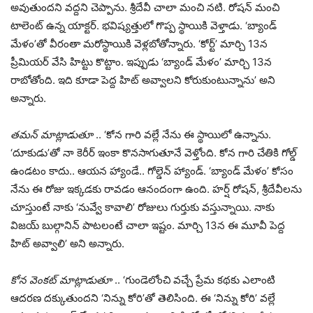
అవుతుందని వద్దని చెప్పాను. శ్రీదేవీ చాలా మంచి నటి. రోషన్ మంచి
టాలెంట్ ఉన్న యాక్టర్. భవిష్యత్తులో గొప్ప స్థాయికి వెళ్తాడు. ‘బ్యాండ్
మేళం’తో వీరంతా మరోస్థాయికి వెళ్లబోతోన్నారు. ‘కోర్ట్’ మార్చి 13న
ప్రీమియర్ వేసి హిట్టు కొట్టాం. ఇప్పుడు ‘బ్యాండ్ మేళం’ మార్చి 13న
రాబోతోంది. ఇది కూడా పెద్ద హిట్ అవ్వాలని కోరుకుంటున్నాను’ అని
అన్నారు.
తమన్ మాట్లాడుతూ
.. ‘కోన గారి వల్లే నేను ఈ స్థాయిలో ఉన్నాను.
‘దూకుడు’తో నా కెరీర్ ఇంకా కొనసాగుతూనే వెళ్తోంది. కోన గారి చేతికి గోల్డ్
ఉండటం కాదు.. ఆయన హ్యాండే.. గోల్డెన్ హ్యాండ్. ‘బ్యాండ్ మేళం’ కోసం
నేను ఈ రోజు ఇక్కడకు రావడం ఆనందంగా ఉంది. హర్ష్ రోషన్, శ్రీదేవీలను
చూస్తుంటే నాకు ‘నువ్వే కావాలి’ రోజులు గుర్తుకు వస్తున్నాయి. నాకు
విజయ్ బుల్గానిన్ పాటలంటే చాలా ఇష్టం. మార్చి 13న ఈ మూవీ పెద్ద
హిట్ అవ్వాలి’ అని అన్నారు.
కోన వెంకట్ మాట్లాడుతూ
.. ‘గుండెలోంచి వచ్చే ప్రేమ కథకు ఎలాంటి
ఆదరణ దక్కుతుందని ‘నిన్ను కోరి’తో తెలిసింది. ఈ ‘నిన్ను కోరి’ వల్లే