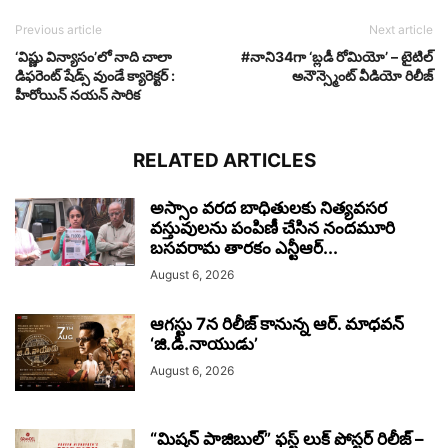
Previous article
Next article
‘విష్ణు విన్యాసం’లో నాది చాలా
#నాని34గా ‘బ్లడీ రోమియో’ – టైటిల్
డిఫరెంట్ షేడ్స్ వుండే క్యారెక్టర్ :
అనౌన్స్మెంట్ వీడియో రిలీజ్
హీరోయిన్ నయన్ సారిక
RELATED ARTICLES
అస్సాం వరద బాధితులకు నిత్యవసర
వస్తువులను పంపిణీ చేసిన నందమూరి
బసవరామ తారకం ఎన్టీఆర్...
August 6, 2026
ఆగస్టు 7న రిలీజ్ కానున్న ఆర్‌. మాధవన్‌
‘జి.డి.నాయుడు’
August 6, 2026
“మిషన్ పాజిబుల్” ఫస్ట్ లుక్ పోస్టర్ రిలీజ్ –