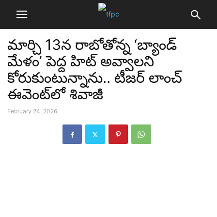
మార్చి 13న రాబోతోన్న ‘బ్యాండ్
మేళం’ పెద్ద హిట్ అవ్వాలని
కోరుకుంటున్నాను.. టీజర్ లాంచ్
ఈవెంట్‌లో శివాజీ
February 24, 2026