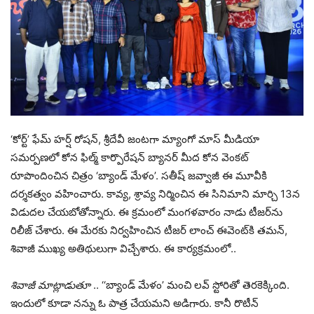
‘కోర్ట్’ ఫేమ్ హర్ష్ రోషన్, శ్రీదేవీ జంటగా మ్యాంగో మాస్ మీడియా
సమర్పణలో కోన ఫిల్మ్ కార్పొరేషన్ బ్యానర్ మీద కోన వెంకట్
రూపొందించిన చిత్రం ‘బ్యాండ్ మేళం’. సతీష్ జవ్వాజీ ఈ మూవీకి
దర్శకత్వం వహించారు. కావ్య, శ్రావ్య నిర్మించిన ఈ సినిమాని మార్చి 13న
విడుదల చేయబోతోన్నారు. ఈ క్రమంలో మంగళవారం నాడు టీజర్‌ను
రిలీజ్ చేశారు. ఈ మేరకు నిర్వహించిన టీజర్ లాంచ్ ఈవెంట్‌కి తమన్,
శివాజీ ముఖ్య అతిథులుగా విచ్చేశారు. ఈ కార్యక్రమంలో..
శివాజీ మాట్లాడుతూ
.. ‘‘బ్యాండ్ మేళం’ మంచి లవ్ స్టోరితో తెరకెక్కింది.
ఇందులో కూడా నన్ను ఓ పాత్ర చేయమని అడిగారు. కానీ రొటీన్