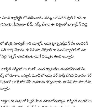
విలన్ క్యారెక్టర్ లో నటించాను. నన్ను ఒక పవర్ ఫుల్ విలన్ గా
ఈ సినిమాకు మేమంతా టీమ్ వర్క్ చేశాం. ఈ చిత్రంతో బాక్సాఫీస్ వద్ద
లో జ్యోతి పూర్వజ్ గారి యాక్షన్, ఆమె ట్రాన్సఫర్మేషన్ మీ అందరినీ
ు పర్ ఫార్మ్ చేశాను. ఈ సినిమా టెక్నికల్ గా మంచి క్వాలిటీతో మా
తో పెద్ద సక్సెస్ అందుకుంటామనే నమ్మకం ఉంది.అన్నారు.
 చూస్తేనే టెక్నికల్ గా మూవీ ఎంత క్వాలిటీగా ఉండబోతుందో మీ
్స్ లో చూశాం. ఇప్పుడీ మూవీలో ఆమె పర్ ఫార్మ్ చేసిన విధానం సర్
డ్. ఈ చిత్రంలో ఒక కీ రోల్ చేసే అవకాశం కల్పించారు. ఈ సినిమా మా టీమ్
అన్నారు.
ి కొత్తగా ఈ చిత్రంలో స్క్రీన్ మీద చూడబోతున్నాం. టెక్నికల్ వండర్ గా