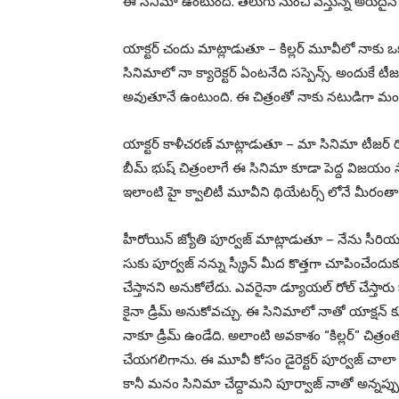
ఈ సినిమా ఉంటుంది. తెలుగు నుంచి వస్తున్న అరుదైన సిన
యాక్టర్ చందు మాట్లాడుతూ – కిల్లర్ మూవీలో నాకు ఒక మంచ
సినిమాలో నా క్యారెక్టర్ ఏంటనేది సస్పెన్స్. అందుకే టీ
అవుతూనే ఉంటుంది. ఈ చిత్రంతో నాకు నటుడిగా మంచి గ
యాక్టర్ కాళీచరణ్ మాట్లాడుతూ – మా సినిమా టీజర్ రిల
బీమ్ భుష్ చిత్రంలాగే ఈ సినిమా కూడా పెద్ద విజయం సా
ఇలాంటి హై క్వాలిటీ మూవీని థియేటర్స్ లోనే మీరంతా
హీరోయిన్ జ్యోతి పూర్వజ్ మాట్లాడుతూ – నేను సీరియల్స్ ల
సుకు పూర్వజ్ నన్ను స్క్రీన్ మీద కొత్తగా చూపించేందు
చేస్తానని అనుకోలేదు. ఎవరైనా డ్యూయల్ రోల్ చేస్తారు క
కైనా డ్రీమ్ అనుకోవచ్చు. ఈ సినిమాలో నాతో యాక్షన్ 
నాకూ డ్రీమ్ ఉండేది. అలాంటి అవకాశం “కిల్లర్” చిత్రంత
చేయగలిగాను. ఈ మూవీ కోసం డైరెక్టర్ పూర్వజ్ చాలా కష
కానీ మనం సినిమా చేద్దామని పూర్వాజ్ నాతో అన్నప్ప