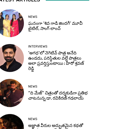
NEWS
ఘనంగా ‘శివ గాడి జింద‌గీ’ మూవీ
టైటిల్, సాంగ్ లాంచ్
INTERVIEWS
‘అగధ’లో నెగెటివ్ పాత్ర అనేది
ఉండదు, పరిస్థితుల వల్లే పాత్రలు
అలా ప్రవర్తిస్తుంటాయి : హీరో శ్రవణ్
రెడ్డి
NEWS
“ది మేజ్” చిత్రంతో దర్శకుడిగా ప్రతిభ
చాటనున్న డా. రవికిరణ్ గడలాయ్
NEWS
అజ్ఞాత వీరుల అద్భుతమైన కథతో