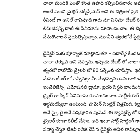
చాలా మందికి ఎంతో కొంత ఉపాధి కల్పించినవారం అవుత
అంటే మంచి డైరెక్టర్ టెక్నీషియన్ అని ఈ చిత్రంతో ప్రతి
రీసెంట్ గా అనిల్ రావిపూడి గారు మా సినిమా టీజర్ రిల
లిమిటేషన్స్ దాటి ఈ సినిమాను రూపొందించాం. ఈ చిత
వేసుకోవాలనే ప్రయత్నిస్తున్నాం. మూవీని త్వరలోనే ప్రేక
డైరెక్టర్ సుకు పూర్వాజ్ మాట్లాడుతూ – ఐదారేళ్ల కిందట 
చాలా తక్కువ అని చెప్పాను. ఇప్పుడు టీజర్ లో చాలా 
త్వరలో రాబోయే ట్రైలర్ లో 80 పర్సెంట్ చూపిస్తాం. థియ
మేము టీజర్ లో చెప్పినట్లు మీ మేధస్సును ఉపయోగించం
ఇంటెలిజెన్స్, ఎమోషనల్ డ్రామా, బ్రదర్ సిస్టర్ బాండింగ
థ్రిల్లర్ గా కిల్లర్ సినిమాను రూపొందించాం. మల్టీలేయర్ 
అర్థమయ్యేలా ఉంటుంది. వుమెన్ సెంట్రిక్ చిత్రమిది. కిల్ల
అనే స్పై, రై అనే విషపూరిత వుమెన్..ఈ క్యారెక్టర్స్ త
ట్రైలర్ కూడా రిలీజ్ చేస్తాం. అది ఇంకా హార్డ్ హిట్టింగ
సపోర్ట్ చేస్తూ టీజర్ రిలీజ్ చేసిన డైరెక్టర్ అనిల్ రా