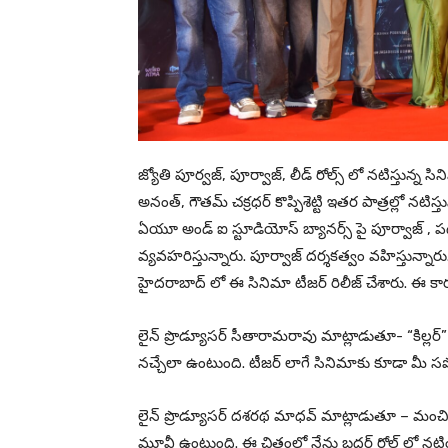
జ్యోతి పూర్వజ్, పూర్వాజ్, లీడ్ రోల్స్ లో నటిస్తున్న సిన
అనంత్, గౌతమ్ చక్రధర్ కొప్పిశెట్టి ఇతర పాత్రల్లో నటి
ఏయూ అండ్ ఐ స్టూడియోస్ బ్యానర్స్ పై పూర్వాజ్ , పద్మన
వ్యవహరిస్తున్నారు. పూర్వాజ్ దర్శకత్వం వహిస్తున్నారు
హైదరాబాద్ లో ఈ సినిమా టీజర్ రిలీజ్ చేశారు. ఈ కార
లైన్ ప్రొడ్యూసర్ సీతారామరావు మాట్లాడుతూ- “కిల్లర్
నచ్చేలా ఉంటుంది. టీజర్ లాగే సినిమాకు కూడా మీ సపోర్
లైన్ ప్రొడ్యూసర్ దశరథ మాధవ్ మాట్లాడుతూ – మంచి కంట
మూవీ ఉంటుంది. ఈ చిత్రంలో నేను బ్రదర్ రోల్ లో నటిం