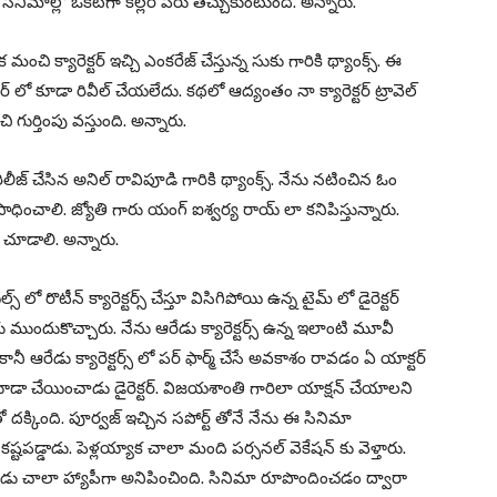
ిమాల్లో ఒకటిగా కిల్లర్ పేరు తెచ్చుకుంటుంది. అన్నారు.
ి క్యారెక్టర్ ఇచ్చి ఎంకరేజ్ చేస్తున్న సుకు గారికి థ్యాంక్స్. ఈ
జర్ లో కూడా రివీల్ చేయలేదు. కథలో ఆద్యంతం నా క్యారెక్టర్ ట్రావెల్
ుర్తింపు వస్తుంది. అన్నారు.
ీజ్ చేసిన అనిల్ రావిపూడి గారికి థ్యాంక్స్. నేను నటించిన ఓం
ధించాలి. జ్యోతి గారు యంగ్ ఐశ్వర్య రాయ్ లా కనిపిస్తున్నారు.
 చూడాలి. అన్నారు.
ో రొటీన్ క్యారెక్టర్స్ చేస్తూ విసిగిపోయి ఉన్న టైమ్ లో డైరెక్టర్
కు ముందుకొచ్చారు. నేను ఆరేడు క్యారెక్టర్స్ ఉన్న ఇలాంటి మూవీ
ానీ ఆరేడు క్యారెక్టర్స్ లో పర్ ఫార్మ్ చేసే అవకాశం రావడం ఏ యాక్టర్
కూడా చేయించాడు డైరెక్టర్. విజయశాంతి గారిలా యాక్షన్ చేయాలని
ో దక్కింది. పూర్వజ్ ఇచ్చిన సపోర్ట్ తోనే నేను ఈ సినిమా
్టపడ్డాడు. పెళ్లయ్యాక చాలా మంది పర్సనల్ వెకేషన్ కు వెళ్తారు.
ుడు చాలా హ్యాపీగా అనిపించింది. సినిమా రూపొందించడం ద్వారా