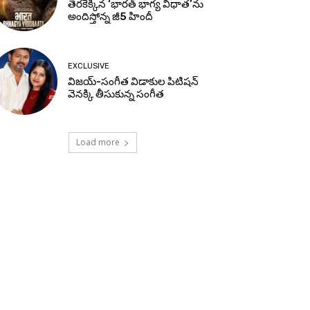
తెరకెక్కిన ‘భారత్ భాగ్య విధాత’ను
అందిస్తోన్న జీ5 హిందీ
EXCLUSIVE
విజయ్-సంగీత విడాకుల పిటిషన్
వెనక్కి తీసుకున్న సంగీత
Load more