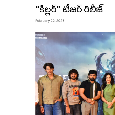
“కిల్లర్” టీజర్ రిలీజ్
February 22, 2026