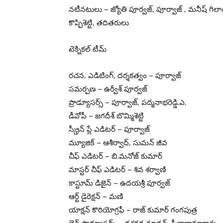
నటీనటులు – జ్యోతి పూర్వజ్, పూర్వాజ్ , మనీష్ గిలాడ,
కొప్పిశెట్టి, తదితరులు
టెక్నికల్ టీమ్
రచన, ఎడిటింగ్, దర్శకత్వం – పూర్వాజ్
సమర్పణ – ఉర్వీశ్ పూర్వజ్
ప్రొడ్యూసర్స్ – పూర్వాజ్, పద్మనాభరెడ్డి.ఎ.
డీవోపీ – జగదీశ్ బొమ్మిశెట్టి
స్క్రీన్ ప్లే ఎడిటర్ – పూర్వాజ్
మ్యూజిక్ – ఆశీర్వాద్, సుమన్ జీవ
చీఫ్ ఎడిటర్ – బి.మనోజ్ కుమార్
మాస్టర్ చీఫ్ ఎడిటర్ – శివ శర్వాణి
కాస్టూమ్ డిజైన్ – ఉదయశ్రీ పూర్వజ్
ఆర్ట్ డైరెక్షన్ – మణి
యాక్షన్ కొరియోగ్రఫీ – రాజ్ కుమార్ గంగపుత్ర