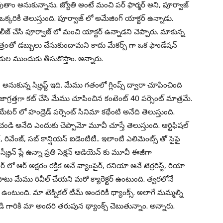
ాం అనుకున్నాను. జ్యోతి అంటే మంచి పర్ ఫార్మర్ అని, పూర్వాజ్
 ఒక్కరికీ తెలుస్తుంది. పూర్వాజ్ లో అమేజింగ్ యాక్టర్ ఉన్నాడు.
ీజ్ చేసి పూర్వాజ్ లో మంచి యాక్టర్ ఉన్నాడని చెప్పారు. మాకున్న
్రంతో డబ్బులు చేసుకుందామని కాదు మేకర్స్ గా ఒక ఫౌండేషన్
్షకుల ముందుకు తీసుకొస్తాం. అన్నారు.
అనుకున్న స్క్రిప్ట్ ఇది. మేము గతంలో గ్లింప్స్ ద్వారా చూపించింది
జాగ్రత్తగా కట్ చేసి మేము చూపించిన కంటెంట్ 40 పర్సెంట్ మాత్రమే.
ేటర్ లో హండ్రెడ్ పర్సెంట్ సినిమా కథేంటి అనేది తెలుస్తుంది.
డి అనేది ఎందుకు చెప్పామో మూవీ చూస్తే తెలుస్తుంది. ఆర్టిఫిషల్
్, రివేంజ్, సబ్ కాన్షియస్ ఐడెంటిటీ.. ఇలాంటి ఎలిమెంట్స్ తో సైఫై
స్క్రీన్ ప్లే ఉన్నా ప్రతి సెక్షన్ ఆడియెన్ కు మూవీ ఈజీగా
ర్ లో ఆర్ అక్షరం రక్తిక అనే వ్యాంపైర్, రనియా అనే టెర్రరిస్ట్, రియా
ో పాటు మేము రివీల్ చేయని మరో క్యారెక్టర్ ఉంటుంది. త్వరలోనే
్ గా ఉంటుంది. మా టెక్నికల్ టీమ్ అందరికీ థ్యాంక్స్. అలాగే మమ్మల్ని
విపూడి గారికి మా అందరి తరుపున థ్యాంక్స్ చెబుతున్నాం. అన్నారు.