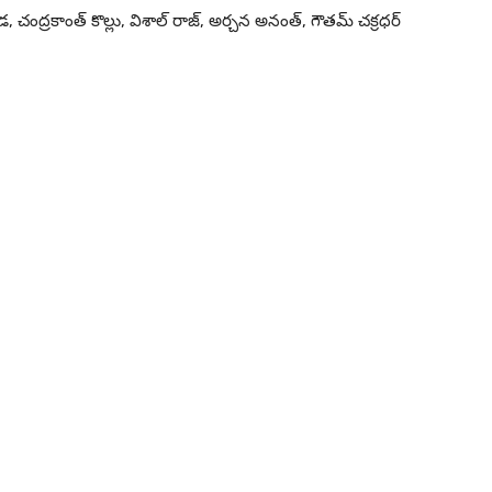
 చంద్రకాంత్ కొల్లు, విశాల్ రాజ్, అర్చన అనంత్, గౌతమ్ చక్రధర్