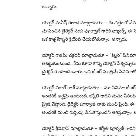
అన్నారు.
యాక్టర్ మనీష్ గిలాడ మాట్లాడుతూ – ఈ చిత్రంలో నేను 
చూపించిన డైరెక్టర్ సుకు పూర్వాజ్ గారికి థ్యాంక్స్. 
ఒక కొత్త హిస్టరీ క్రియేట్ చేయబోతున్నాం. అన్నారు.
యాక్టర్ గౌతమ్ చక్రధర్ మాట్లాడుతూ – “కిల్లర్” సినిమా
ఆకట్టుకుంటుంది. నేను కూడా కొన్ని యాక్షన్ సీక్వెన్సుల
డైరెక్టర్ రూపొందించారు. ఇది టీజర్ మాత్రమే సినిమా
యాక్టర్ విశాల్ రాజ్ మాట్లాడుతూ – మా సినిమా టీజర్
అందరికీ అర్థమై ఉంటుంది. జ్యోతి గారిని మనం సీరియల
ప్రైజ్ చేస్తోంది. డైరెక్టర్ పూర్వాజ్ నాకు మంచి ఫ్రెం
అందరికీ మంచి గుర్తింపు తీసుకొస్తుందని ఆశిస్తున్నాం. 
యాక్టర్ శ్రీనివాస్ మాట్లాడుతూ – జ్యోతి పూర్వజ్ గారిన