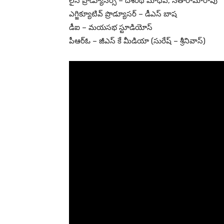
లైన్ ప్రొడ్యూసర్స్ – దశరథ మాధవ్, సీతారామారావు
ఎగ్జిక్యూటివ్ ప్రొడ్యూసర్ – డీఎస్ బాష
డీఐ – మయసభ స్టూడియోస్
పీఆర్ఓ – జీఎస్ కే మీడియా (సురేష్ – శ్రీనివాస్)