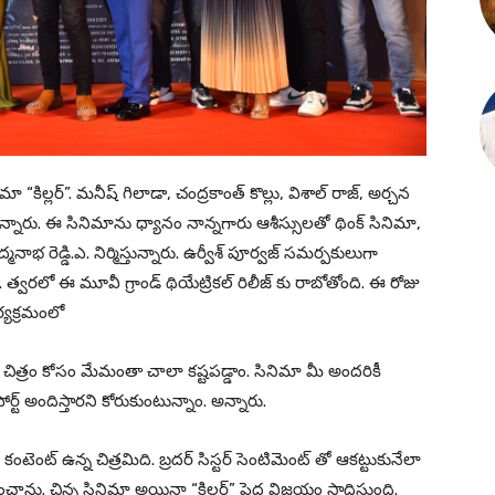
ిమా “కిల్లర్”. మనీష్ గిలాడా, చంద్రకాంత్ కొల్లు, విశాల్ రాజ్, అర్చన
స్తున్నారు. ఈ సినిమాను ధ్యానం నాన్నగారు ఆశీస్సులతో థింక్ సినిమా,
ాభ రెడ్డి.ఎ. నిర్మిస్తున్నారు. ఉర్వీశ్ పూర్వజ్ సమర్పకులుగా
. త్వరలో ఈ మూవీ గ్రాండ్ థియేట్రికల్ రిలీజ్ కు రాబోతోంది. ఈ రోజు
్యక్రమంలో
” చిత్రం కోసం మేమంతా చాలా కష్టపడ్డాం. సినిమా మీ అందరికీ
ట్ అందిస్తారని కోరుకుంటున్నాం. అన్నారు.
ెంట్ ఉన్న చిత్రమిది. బ్రదర్ సిస్టర్ సెంటిమెంట్ తో ఆకట్టుకునేలా
చాను. చిన్న సినిమా అయినా “కిల్లర్” పెద్ద విజయం సాధిస్తుంది.