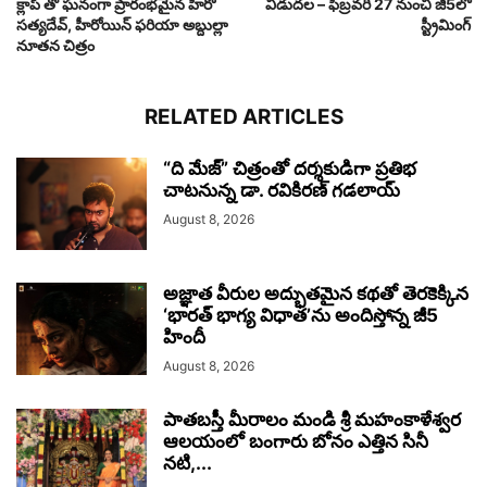
క్లాప్ తో ఘనంగా ప్రారంభమైన హీరో
విడుదల – ఫిబ్రవరి 27 నుంచి జీ5లో
సత్యదేవ్, హీరోయిన్ ఫరియా అబ్దుల్లా
స్ట్రీమింగ్
నూతన చిత్రం
RELATED ARTICLES
“ది మేజ్” చిత్రంతో దర్శకుడిగా ప్రతిభ
చాటనున్న డా. రవికిరణ్ గడలాయ్
August 8, 2026
అజ్ఞాత వీరుల అద్భుతమైన కథతో తెరకెక్కిన
‘భారత్ భాగ్య విధాత’ను అందిస్తోన్న జీ5
హిందీ
August 8, 2026
పాతబస్తీ మీరాలం మండి శ్రీ మహంకాళేశ్వర
ఆలయంలో బంగారు బోనం ఎత్తిన సినీ
నటి,...