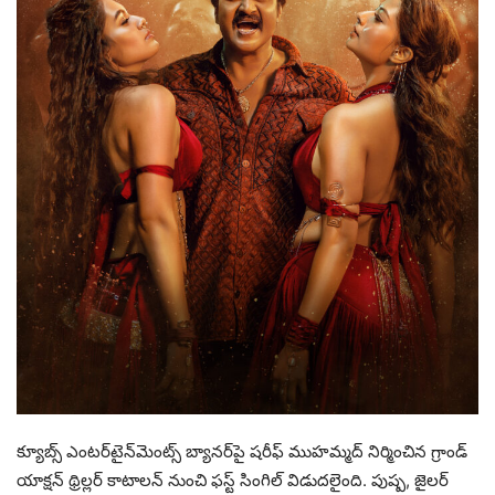
క్యూబ్స్ ఎంటర్‌టైన్‌మెంట్స్ బ్యానర్‌పై షరీఫ్ ముహమ్మద్ నిర్మించిన గ్రాండ్
యాక్షన్ థ్రిల్లర్ కాటాలన్ నుంచి ఫస్ట్ సింగిల్ విడుదలైంది. పుష్ప, జైలర్