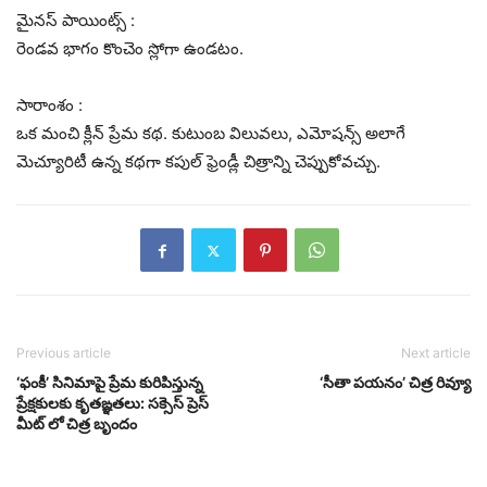
మైనస్ పాయింట్స్ :
రెండవ భాగం కొంచెం స్లోగా ఉండటం.
సారాంశం :
ఒక మంచి క్లీన్ ప్రేమ కథ. కుటుంబ విలువలు, ఎమోషన్స్ అలాగే
మెచ్యూరిటీ ఉన్న కథగా కపుల్ ఫ్రెండ్లీ చిత్రాన్ని చెప్పుకోవచ్చు.
Previous article
Next article
‘ఫంకీ’ సినిమాపై ప్రేమ కురిపిస్తున్న
‘సీతా పయనం’ చిత్ర రివ్యూ
ప్రేక్షకులకు కృతఙ్ఞతలు: సక్సెస్ ప్రెస్
మీట్ లో చిత్ర బృందం