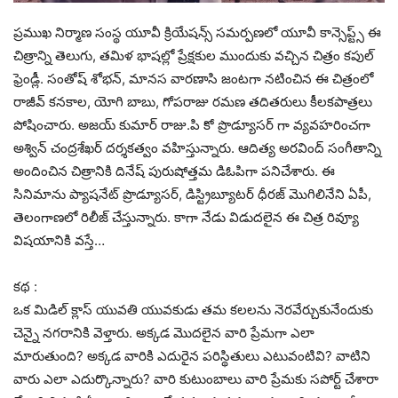
ప్రముఖ నిర్మాణ సంస్థ యూవీ క్రియేషన్స్ సమర్పణలో యూవీ కాన్సెప్ట్స్ ఈ
చిత్రాన్ని తెలుగు, తమిళ భాషల్లో ప్రేక్షకుల ముందుకు వచ్చిన చిత్రం కపుల్
ఫ్రెండ్లీ. సంతోష్ శోభన్, మానస వారణాసి జంటగా నటించిన ఈ చిత్రంలో
రాజీవ్ కనకాల, యోగి బాబు, గోపరాజు రమణ తదితరులు కీలకపాత్రలు
పోషించారు. అజయ్ కుమార్ రాజు.పి కో ప్రొడ్యూసర్ గా వ్యవహరించగా
అశ్విన్ చంద్రశేఖర్ దర్శకత్వం వహిస్తున్నారు. ఆదిత్య అరవింద్ సంగీతాన్ని
అందించిన చిత్రానికి దినేష్ పురుషోత్తమ డిఓపిగా పనిచేశారు. ఈ
సినిమాను ప్యాషనేట్ ప్రొడ్యూసర్, డిస్ట్రిబ్యూటర్ ధీరజ్ మొగిలినేని ఏపీ,
తెలంగాణలో రిలీజ్ చేస్తున్నారు. కాగా నేడు విడుదలైన ఈ చిత్ర రివ్యూ
విషయానికి వస్తే…
కథ :
ఒక మిడిల్ క్లాస్ యువతి యువకుడు తమ కలలను నెరవేర్చుకునేందుకు
చెన్నై నగరానికి వెళ్తారు. అక్కడ మొదలైన వారి ప్రేమగా ఎలా
మారుతుంది? అక్కడ వారికి ఎదురైన పరిస్థితులు ఎటువంటివి? వాటిని
వారు ఎలా ఎదుర్కొన్నారు? వారి కుటుంబాలు వారి ప్రేమకు సపోర్ట్ చేశారా