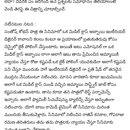
లేదా? చివరికి ఏం జరిగింది అనే ప్రశ్నలకు సమాధానం తెలియాలంటే
వెండి తెరపై ఈ చిత్రాన్ని చూడాల్సిందే.
నటీనటుల నటన :
సంతోష్ శోభన్ పాత్ర ఈ సినిమాలో ఒక మిడిల్ క్లాస్ అబ్బాయి ఇంటీరియర్
డిజైనర్ కావాలని కలలు కంటూ ఆ ప్రయాణంలో బ్రతుకుతెరువు కోసం
చెన్నైలో బైక్ పోలింగ్ చేస్తుంటారు. అయితే అటు ఎమోషనల్ గా ఒక
మిడిల్ క్లాస్ అబ్బాయి లాగా అలాగే ఇటు తాను ప్రేమించిన అమ్మాయికి
న్యాయం చేస్తూ రోజు కష్టపడే ఒక బైక్ పోలింగ్ యువకుడిగా అలాగే కష్టపడి
పని చేస్తూ ముందుకు సాగే ఇంటీరియర్ డిజైనర్ గా ప్రతి షేడ్ లో తనదైన
ముద్రను వేసుకుంటూ నటించరు. మానస వారణాసి కూడా ఇంచుమించు
అలాగే ఒక మిడిల్ క్లాస్ నుండి వచ్చిన అమ్మాయి సాఫ్ట్వేర్ జాబ్ కోసం
కష్టపడుతూ ఉంటారు. తాను కూడా తన పాత్రలో బెస్ట్ పర్ఫామెన్స్
ఇచ్చారు. అలాగే ఫ్యామిలీ సిచువేషన్ను బ్యాలెన్స్ చేస్తూ అద్భుతంగా
నటించారు. యోగి బాబు కామెడీ టైమింగ్ తో సినిమాను మరింత
ముందుకు తీసుకువెళ్లారు. సినిమాలో నటించిన రాజీవ్ కనకాల, గోపరాజు
రమణ తదితరులు తమ తమ పాత్రలకు న్యాయం చేస్తూ సినిమాకు
మరింత బలాన్ని చేకూర్చారు.