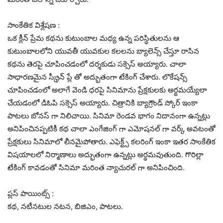
సాంకేతిక విశ్లేషణ :
ఒక క్లీన్ ప్రేమ కథను కుటుంబాల మధ్య ఉన్న పరిస్థితులను ఆ
కుటుంబాలలోని యువతీ యువకుల కలలను బ్యాలెన్స్ చేస్తూ రాసిన
కథను తెరపై చూపించడంలో దర్శకుడు సక్సెస్ అయ్యారు. చాలా
సాధారణమైన స్క్రీన్ ప్లే తో అద్భుతంగా టేకింగ్ చేశారు. లొకేషన్స్
చూపించడంలో అలాగే వెండి ధరపై సినిమాను ప్రేక్షకులకు అర్థమయ్యేలా
చేయడంలో డిఓపి సక్సెస్ అయ్యారు. చిత్రానికి బ్యాగ్రౌండ్ స్కోర్ ఇంకా
పాటలు బోనస్ గా నిలిచాయి. సినిమా రెండవ భాగం నిదానంగా ఉన్నట్లు
అనిపించినప్పటికీ కథ చాలా ఎంగేజింగ్ గా ఎమోషనల్ గా వర్క్ అవటంతో
ప్రేక్షకులు సినిమాలో లీనమైపోతారు. ఎఫెక్ట్స్ కలరింగ్ ఇంకా ఇతర సాంకేతిక
విషయాలలో నిర్మాణాలు అద్భుతంగా ఉన్నట్లు అర్థమవుతుంది. గొరిల్లా
టేకింగ్ కావడంతో సినిమా మరింత న్యాచురల్ గా అనిపించింది.
ప్లస్ పాయింట్స్ :
కథ, నటీనటుల నటన, బిజిఎం, పాటలు.