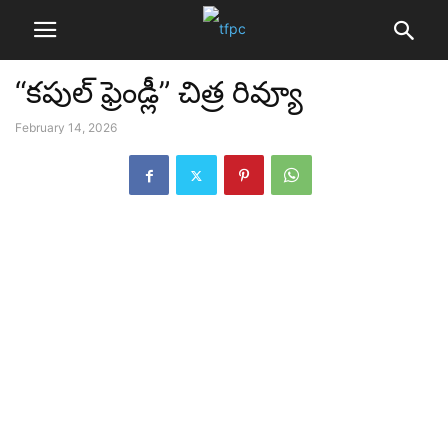
“కపుల్ ఫ్రెండ్లీ” చిత్ర రివ్యూ
February 14, 2026