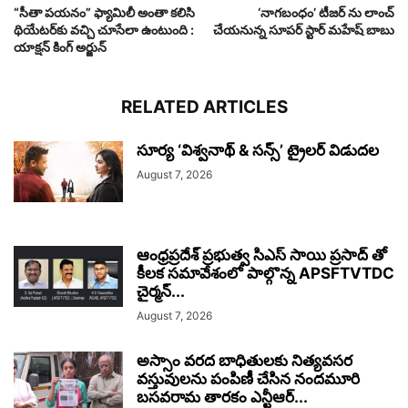
“సీతా పయనం” ఫ్యామిలీ అంతా కలిసి
‘నాగబంధం’ టీజర్ ను లాంచ్
థియేటర్‌కు వచ్చి చూసేలా ఉంటుంది :
చేయనున్న సూపర్ స్టార్ మహేష్ బాబు
యాక్షన్ కింగ్ అర్జున్
RELATED ARTICLES
సూర్య ‘విశ్వనాథ్ & సన్స్’ ట్రైలర్ విడుదల
August 7, 2026
ఆంధ్రప్రదేశ్ ప్రభుత్వ సిఎస్ సాయి ప్రసాద్ తో
కీలక సమావేశంలో పాల్గొన్న APSFTVTDC
చైర్మన్...
August 7, 2026
అస్సాం వరద బాధితులకు నిత్యవసర
వస్తువులను పంపిణీ చేసిన నందమూరి
బసవరామ తారకం ఎన్టీఆర్...