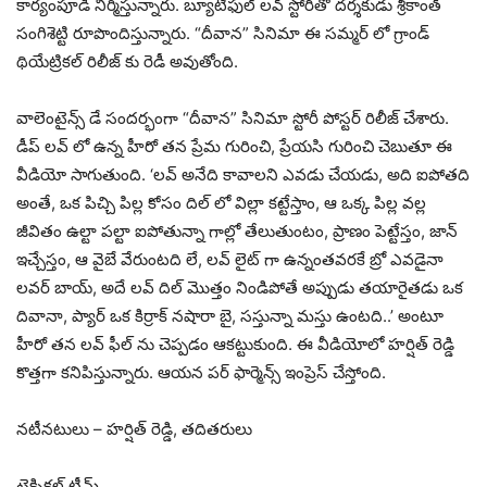
కార్యంపూడి నిర్మిస్తున్నారు. బ్యూటిఫుల్ లవ్ స్టోరీతో దర్శకుడు శ్రీకాంత్
సంగిశెట్టి రూపొందిస్తున్నారు. “దీవాన” సినిమా ఈ సమ్మర్ లో గ్రాండ్
థియేట్రికల్ రిలీజ్ కు రెడీ అవుతోంది.
వాలెంటైన్స్ డే సందర్భంగా “దీవాన” సినిమా స్టోరీ పోస్టర్ రిలీజ్ చేశారు.
డీప్ లవ్ లో ఉన్న హీరో తన ప్రేమ గురించి, ప్రేయసి గురించి చెబుతూ ఈ
వీడియో సాగుతుంది. ‘లవ్ అనేది కావాలని ఎవడు చేయడు, అది ఐపోతది
అంతే, ఒక పిచ్చి పిల్ల కోసం దిల్ లో విల్లా కట్టేస్తాం, ఆ ఒక్క పిల్ల వల్ల
జీవితం ఉల్టా పల్టా ఐపోతున్నా గాల్లో తేలుతుంటం, ప్రాణం పెట్టేస్తం, జాన్
ఇచ్చేస్తం, ఆ వైబే వేరుంటది లే, లవ్ లైట్ గా ఉన్నంతవరకే బ్రో ఎవడైనా
లవర్ బాయ్, అదే లవ్ దిల్ మొత్తం నిండిపోతే అప్పుడు తయారైతడు ఒక
దివానా, ప్యార్ ఒక కిర్రాక్ నషారా బై, సస్తున్నా మస్తు ఉంటది..’ అంటూ
హీరో తన లవ్ ఫీల్ ను చెప్పడం ఆకట్టుకుంది. ఈ వీడియోలో హర్షిత్ రెడ్డి
కొత్తగా కనిపిస్తున్నారు. ఆయన పర్ ఫార్మెన్స్ ఇంప్రెస్ చేస్తోంది.
నటీనటులు – హర్షిత్ రెడ్డి, తదితరులు
టెక్నికల్ టీమ్