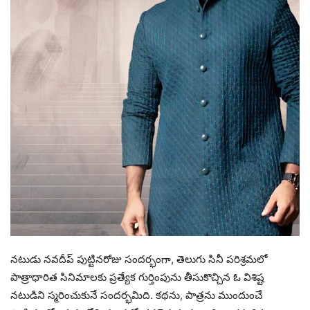
నటుడు నవదీప్ పుట్టినరోజు సందర్భంగా, తెలుగు సినీ పరిశ్రమలో
పాత్రాధారిత సినిమాలకు ప్రత్యేక గుర్తింపును తీసుకొచ్చిన ఓ విశిష్ట
నటుడిని స్మరించుకునే సందర్భమిది. కథను, పాత్రను ముందుంచే