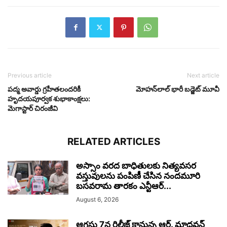
Previous article
Next article
పద్మ అవార్డు గ్రహీతలందరికీ
మోహన్‌లాల్‌ భారీ బడ్జెట్ మూవీ
హృదయపూర్వక శుభాకాంక్షలు:
మెగాస్టార్ చిరంజీవి
RELATED ARTICLES
అస్సాం వరద బాధితులకు నిత్యవసర
వస్తువులను పంపిణీ చేసిన నందమూరి
బసవరామ తారకం ఎన్టీఆర్...
August 6, 2026
ఆగస్టు 7న రిలీజ్ కానున్న ఆర్‌. మాధవన్‌