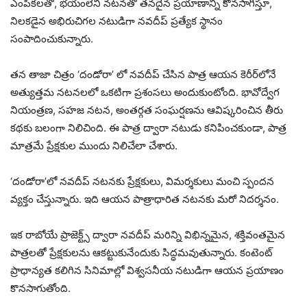
ఎంపికలతో, భయంలేని నటనతో తనదైన ప్రయాణాన్ని కొనసాగిస్తూ,
నిలకడైన అభిరుచిగల నటుడిగా నవదీప్ ప్రత్యేక స్థానం
సంపాదించుకున్నారు.
తన తాజా చిత్రం ‘దండోరా’ లో నవదీప్ చేసిన పాత్ర ఆయన కెరీర్‌లోనే
అత్యుత్తమ నటనలలో ఒకటిగా ప్రశంసలు అందుకుంటోంది. భావోద్వేగ
నియంత్రణ, సహజ నటన, అంతర్గత సంఘర్షణను ఆవిష్కరించిన తీరు
కథకు బలంగా నిలిచింది. ఈ పాత్ర ద్వారా నటుడు కనిపించకుండా, పాత్ర
మాత్రమే ప్రేక్షకుల ముందు నిలిచేలా చేశారు.
‘దండోరా’లో నవదీప్ నటనకు ప్రేక్షకులు, విమర్శకులు మంచి స్పందన
వ్యక్తం చేస్తున్నారు. ఇది ఆయన పాత్రాధారిత నటనకు మరో నిదర్శనం.
ఇక రాబోయే ప్రాజెక్ట్స్ ద్వారా నవదీప్ మరిన్ని విభిన్నమైన, శక్తివంతమైన
పాత్రలతో ప్రేక్షకులను ఆకట్టుకునేందుకు సిద్ధమవుతున్నారు. కంటెంట్
ప్రాధాన్యత కలిగిన సినిమాల్లో విశ్వసనీయ నటుడిగా ఆయన ప్రయాణం
కొనసాగుతోంది.