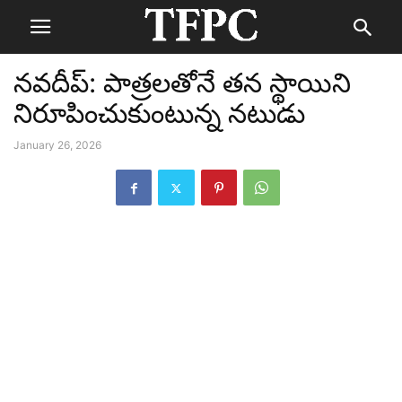
నవదీప్: పాత్రలతోనే తన స్థాయిని
నిరూపించుకుంటున్న నటుడు
January 26, 2026