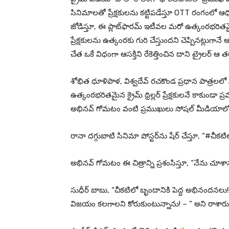
సినిమాలతో ప్రేక్షకులను కట్టిపడేస్తూ OTT రంగంలో ఆ
జోడిస్తూ, ఈ ప్లాట్‌ఫారమ్ ఇటీవల మరో ఉత్కంఠభరితమైన త
ప్రేక్షకులను ఉత్కంఠకు గురి చేస్తుందని చెప్పినట్లుగా
చేత ఒకే విధంగా ఆసక్తిని రేకెత్తించిన దాని ట్రైలర్
శోభిత ధూళిపాళ, విశ్వదేవ్ రచకొండ ప్రధాన పాత్రలలో 
ఉత్కంఠభరితమైన క్రైమ్ థ్రిల్లర్ ప్రేక్షకులనే కాకు
అభినవ్ గోమటం వంటి ప్రముఖులు సోషల్ మీడియాలో ఈ చిత్
రానా దగ్గుబాటి సినిమా పోస్టర్‌ను షేర్ చేస్తూ, “#చీకట
అభినవ్ గోమటం ఈ చిత్రాన్ని ప్రశంసిస్తూ, “నేను చూశా
సుధీర్ బాబు, “చీకటిలో బృందానికి పెద్ద అభినందనలు!! 
విజయం కలగాలని కోరుకుంటున్నాను! – ” అని రాశారు