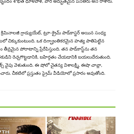
ృందం శోభిత ధూళిపాళ, వారి అద్భుతమైన పనితీరు అని రాశారు.
రిమినాలజీ గ్రాడ్యుయేట్, ట్రూ-క్రైమ్ పాడ్‌కాస్టర్ అయిన సంధ్య
 చిక్కుకుంటుంది. ఒక దిగ్భ్రాంతికరమైన హత్య పాతిపెట్టిన
ీవ్రమైన పోరాటాన్ని ప్రేరేపిస్తుంది. తన పాడ్‌కాస్ట్‌ను తన
ని రెచ్చగొట్టడానికి, బహిర్గతం చేయడానికి బయలుదేరుతుంది.
ైమాక్స్ వైపు వెళుతుంది. ఈ షోలో చైతన్య విశాలక్ష్మి, ఈషా చావ్లా,
ించారు. చీకటిలో ప్రస్తుతం ప్రైమ్ వీడియోలో ప్రసారం అవుతోంది.