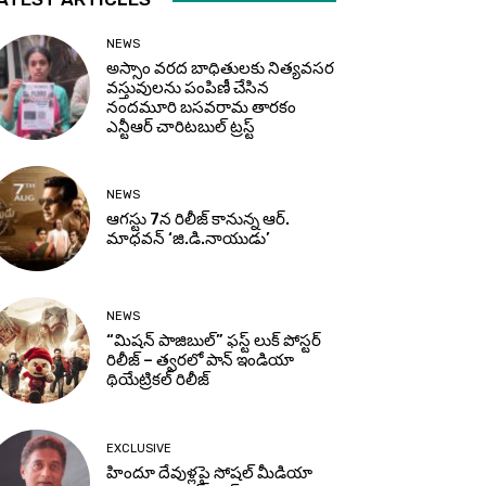
NEWS
అస్సాం వరద బాధితులకు నిత్యవసర
వస్తువులను పంపిణీ చేసిన
నందమూరి బసవరామ తారకం
ఎన్టీఆర్ చారిటబుల్ ట్రస్ట్
NEWS
ఆగస్టు 7న రిలీజ్ కానున్న ఆర్‌.
మాధవన్‌ ‘జి.డి.నాయుడు’
NEWS
“మిషన్ పాజిబుల్” ఫస్ట్ లుక్ పోస్టర్
రిలీజ్ – త్వరలో పాన్ ఇండియా
థియేట్రికల్ రిలీజ్
EXCLUSIVE
హిందూ దేవుళ్లపై సోషల్ మీడియా