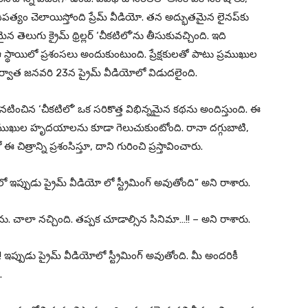
ధిపత్యం చెలాయిస్తోంది ప్రేమ్ వీడియో. తన అద్భుతమైన లైనప్‌కు
ెలుగు క్రైమ్ థ్రిల్లర్ ‘చీకటిలో’ను తీసుకువచ్చింది. ఇది
నే ఆ స్థాయిలో ప్రశంసలు అందుకుంటుంది. ప్రేక్షకులతో పాటు ప్రముఖుల
 ఆ తర్వాత జనవరి 23న ప్రైమ్ వీడియోలో విడుదలైంది.
నటించిన ‘చీకటిలో’ ఒక సరికొత్త విభిన్నమైన కథను అందిస్తుంది. ఈ
ండా ప్రముఖుల హృదయాలను కూడా గెలుచుకుంటోంది. రానా దగ్గుబాటి,
రాన్ని ప్రశంసిస్తూ, దాని గురించి ప్రస్తావించారు.
ిలో ఇప్పుడు ప్రైమ్ వీడియో లో స్ట్రీమింగ్ అవుతోంది” అని రాశారు.
ను. చాలా నచ్చింది. తప్పక చూడాల్సిన సినిమా…!! – అని రాశారు.
ఇప్పుడు ప్రైమ్ వీడియోలో స్ట్రీమింగ్ అవుతోంది. మీ అందరికీ
.