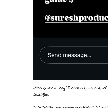
శోభిత ధూళిపాళ, విశ్వదేవ్ రచకొండ ప్రధాన పాత్రలలో నట
విడుదలైంది.
ప్రైమ్ వీడియో చాలా కాలంగా భారతదేశంలో ప్రముఖ విన