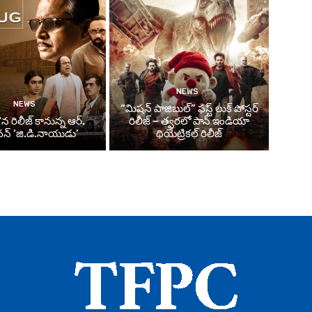
NEWS
NEWS
“మిషన్ పాజిబుల్” ఫస్ట్ లుక్ పోస్టర్
న రిలీజ్ కానున్న ఆర్‌.
రిలీజ్ – త్వరలో పాన్ ఇండియా
్‌ ‘జి.డి.నాయుడు’
థియేట్రికల్ రిలీజ్