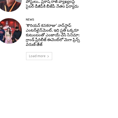
పోస్టులు.. ప్రకాష్ రాజ్ వ్యాఖ్యలపై
సైబర్ డీజీపీకి బీజేపీ నేతల ఫిర్యాదు
NEWS
‘కొరియన్ కనకరాజు’ నాన్‌స్టాప్
ఎంటర్‌టైన్‌మెంట్. ఇది ప్రతి ఒక్కరూ
కుటుంబంతో ఎంజాయ్ చేసే సినిమా:
గ్రాండ్ ప్రీరిలీజ్ ఈవెంట్‌లో మెగా ప్రిన్స్
వరుణ్ తేజ్
Load more