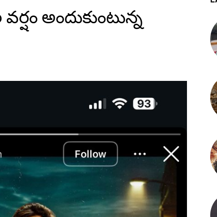
 వర్షం అందుకుంటున్న