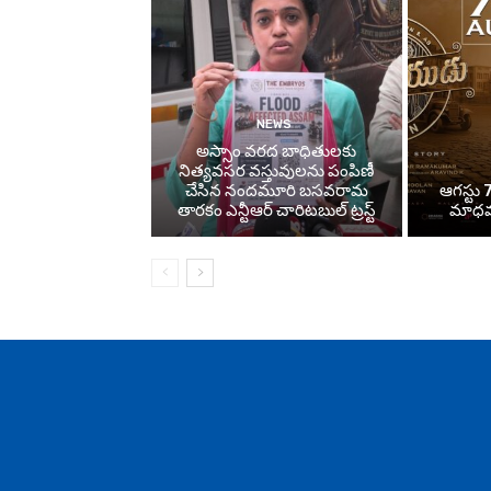
NEWS
అస్సాం వరద బాధితులకు
నిత్యవసర వస్తువులను పంపిణీ
చేసిన నందమూరి బసవరామ
ఆగస్టు 7
తారకం ఎన్టీఆర్ చారిటబుల్ ట్రస్ట్
మాధవన