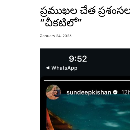
ప్రముఖల చేత ప్రశంసల
“చీకటిలో”
January 24, 2026