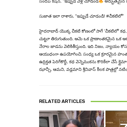
సందీప్ కిషన్, “ఇప్పుడే వెళ్లి చూడండి
అద్భుతమైన బ
సుజాత ఇలా రాశారు, “ఇప్పుడే చూడండి! #చీకటిలో”
హైదరాబాద్ యొక్క చీకటి కోణంలో సాగే ‘చీకటిలో’ కథ, క్
చుట్టూ తిరుగుతుంది. ఆమె ఒక ప్రాణాంతకమైన ఒక ఆటలో
నేరాల జాడను వెలికితీస్తుంది. ఇది నిజం, న్యాయం కోసం త
ఆయుధంగా ఉపయోగించి. సంధ్య ఒక క్రూరమైన హంతకుడి
ఉద్రిక్తత పెరిగేకొద్దీ, కథ వెన్నెముకను కొరికేలా చేసే క్ల
ఝాన్సీ, ఆమని, వడ్లమాని శ్రీనివాస్ కీలక పాత్రల్లో నట
RELATED ARTICLES