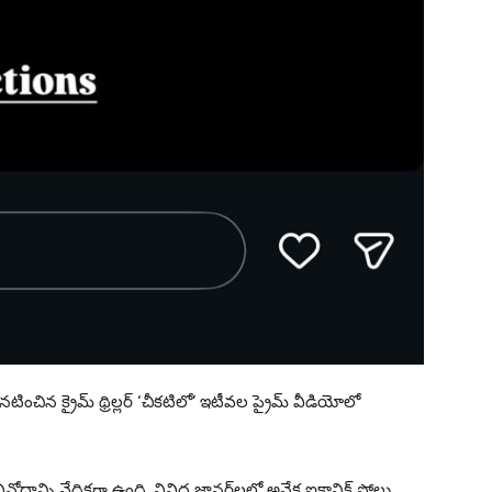
ించిన క్రైమ్ థ్రిల్లర్ ‘చీకటిలో’ ఇటీవల ప్రైమ్ వీడియోలో
ోదాన్ని వేదికగా ఉంది. వివిధ జానర్‌లలో అనేక ఐకానిక్ షోలు,