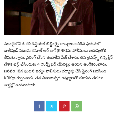
ముంబైలోని ఓ రెసిడెన్షియల్ బిల్డింగ్పై కాల్పులు జరిగిన ఘటనలో
బాలీవుడ్ నటుడు కమాల్ ఆర్ ఖాన్(KRK)ను పోలీసులు అదుపులోకి
తీసుకున్నారు. ఫైరింగ్ చేసిన తుపాకీని సీజ్ చేశారు. తన లైసెన్స్డ్ గన్ని క్లీన్
చేశాక టెస్ట్ చేసేందుకు 4 రౌండ్స్ ఫైర్ చేసినట్లు ఆయన అంగీకరించారు.
జనవరి 18న ఘటన జరగ్గా పోలీసులు దర్యాప్తు చేసి ఫైరింగ్ జరిపింది
KRKగా గుర్తించారు. తన వివాదాస్పద రివ్యూలతో ఈయన తరచూ
వార్తల్లో ఉంటుంటారు.