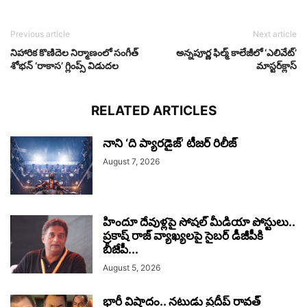
Previous article
Next article
నిహారిక కొణిదెల‌ నిర్మాణంలో సంగీత్
అన్నపూర్ణ ఫిల్మ్ కాలేజీలో ‘ఎలివేట్’
శోభన్ ‘రాకాస’ గ్లింప్స్‌ విడుదల
మాస్టర్‌క్లాస్
RELATED ARTICLES
నాని ‘ది ప్యారడైజ్’ టీజర్‌ రిలీజ్
August 7, 2026
హిందూ దేవుళ్లపై సోషల్ మీడియా పోస్టులు..
ప్రకాష్ రాజ్ వ్యాఖ్యలపై సైబర్ డీజీపీకి
బీజేపీ...
August 5, 2026
భారీ విషాదం.. నటుడు ప్రదీప్ రావత్