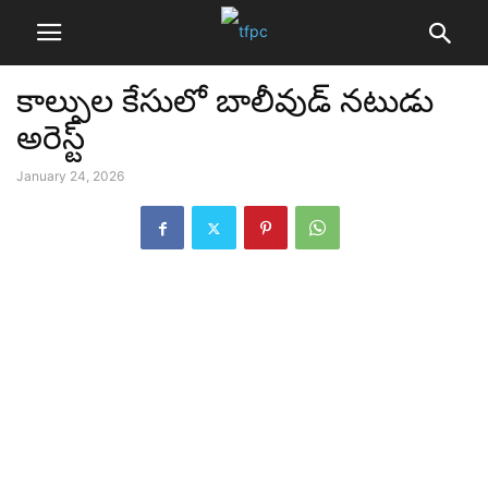
కాల్పుల కేసులో బాలీవుడ్ నటుడు
అరెస్ట్
January 24, 2026