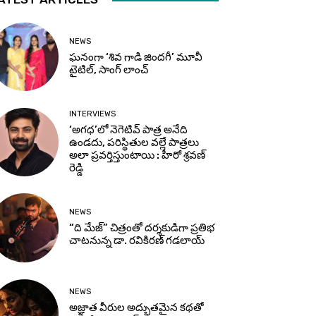
NEWS
ఘనంగా ‘శివ గాడి జింద‌గీ’ మూవీ
టైటిల్, సాంగ్ లాంచ్
INTERVIEWS
‘అగధ’లో నెగెటివ్ పాత్ర అనేది
ఉండదు, పరిస్థితుల వల్లే పాత్రలు
అలా ప్రవర్తిస్తుంటాయి : హీరో శ్రవణ్
రెడ్డి
NEWS
“ది మేజ్” చిత్రంతో దర్శకుడిగా ప్రతిభ
చాటనున్న డా. రవికిరణ్ గడలాయ్
NEWS
అజ్ఞాత వీరుల అద్భుతమైన కథతో