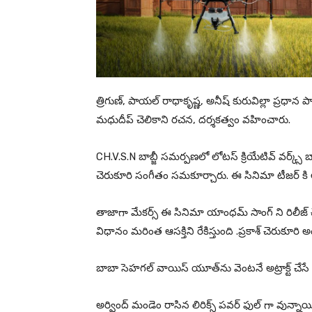
త్రిగుణ్, పాయల్ రాధాకృష్ణ, అనీష్ కురువిల్లా ప్రధాన పాత్
మధుదీప్ చెలికాని రచన, దర్శకత్వం వహించారు.
CH.V.S.N బాబ్జీ సమర్పణలో లోటస్ క్రియేటివ్ వర్క్స్ బ
చెరుకూరి సంగీతం సమకూర్చారు. ఈ సినిమా టీజర్ కి అద
తాజాగా మేకర్స్ ఈ సినిమా యాంధమ్ సాంగ్ ని రిలీజ్ చ
విధానం మరింత ఆసక్తిని రేకిస్తుంది .ప్రకాశ్ చెరుకూరి 
బాబా సెహగల్ వాయిస్ యూత్‌ను వెంటనే అట్రాక్ట్ చేసే ఎ
అర్వింద్ మండెం రాసిన లిరిక్స్ పవర్ ఫుల్ గా వున