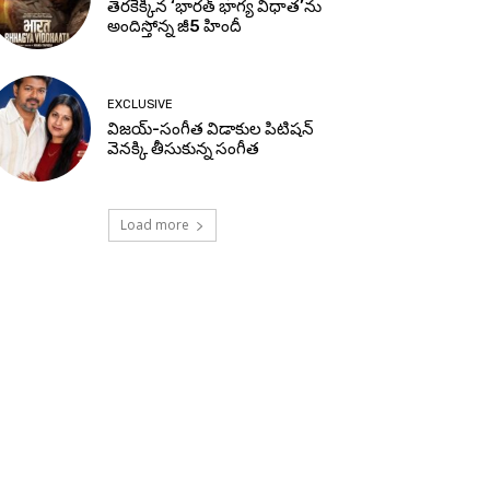
తెరకెక్కిన ‘భారత్ భాగ్య విధాత’ను
అందిస్తోన్న జీ5 హిందీ
EXCLUSIVE
విజయ్-సంగీత విడాకుల పిటిషన్
వెనక్కి తీసుకున్న సంగీత
Load more