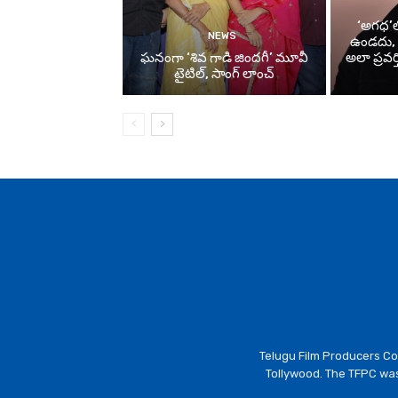
‘అగధ’లో
NEWS
ఉండదు, పర
ఘనంగా ‘శివ గాడి జింద‌గీ’ మూవీ
అలా ప్రవర్
టైటిల్, సాంగ్ లాంచ్
Telugu Film Producers Cou
Tollywood. The TFPC was