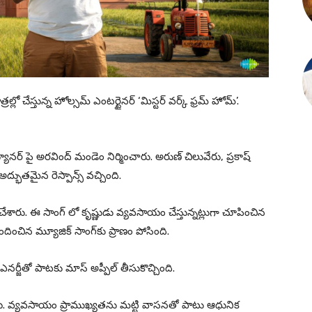
రల్లో చేస్తున్న హోల్సమ్ ఎంటర్టైనర్ ‘మిస్టర్ వర్క్ ఫ్రమ్ హోమ్’.
్యానర్ పై అరవింద్ మండెం నిర్మించారు. అరుణ్ చిలువేరు, ప్రకాష్
్భుతమైన రెస్పాన్స్ వచ్చింది.
ేశారు. ఈ సాంగ్ లో కృష్ణుడు వ్యవసాయం చేస్తున్నట్లుగా చూపించిన
అందించిన మ్యూజిక్ సాంగ్‌కు ప్రాణం పోసింది.
నర్జీతో పాటకు మాస్ అప్పీల్ తీసుకొచ్చింది.
్నాయి. వ్యవసాయం ప్రాముఖ్యతను మట్టి వాసనతో పాటు ఆధునిక