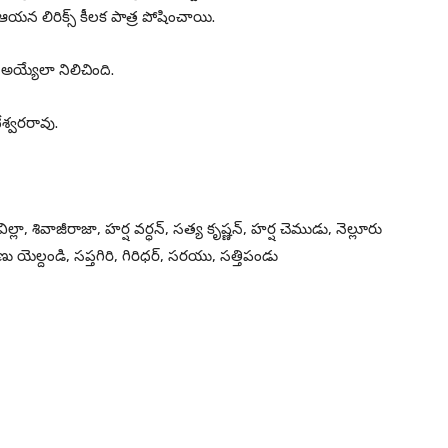
 ఆయన లిరిక్స్ కీలక పాత్ర పోషించాయి.
 అయ్యేలా నిలిచింది.
ేశ్వరరావు.
్లా, శివాజీరాజా, హర్ష వర్ధన్, సత్య కృష్ణన్, హర్ష చెముడు, నెల్లూరు
ు యెల్దండి, సప్తగిరి, గిరిధర్, సరయు, సత్తిపండు