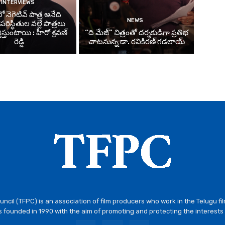
INTERVIEWS
 నెగెటివ్ పాత్ర అనేది
NEWS
ిస్థితుల వల్లే పాత్రలు
తిస్తుంటాయి : హీరో శ్రవణ్
“ది మేజ్” చిత్రంతో దర్శకుడిగా ప్రతిభ
రెడ్డి
చాటనున్న డా. రవికిరణ్ గడలాయ్
ncil (TFPC) is an association of film producers who work in the Telugu fi
 founded in 1990 with the aim of promoting and protecting the interests 