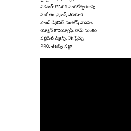
ఎడిటర్: కోటగిరి వెంకటేశ్వరరావు
సంగీతం: ప్రకాష్ చెరుకూరి
సౌండ్ డిజైనర్: సంతోష్ వొదనల
యాక్షన్ కొరియోగ్రఫీ: రామ్ సుంకర
పబ్లిసిటీ డిజైన్స్: JK ఫ్రేమ్స్
PRO: తేజస్వి సజ్జా