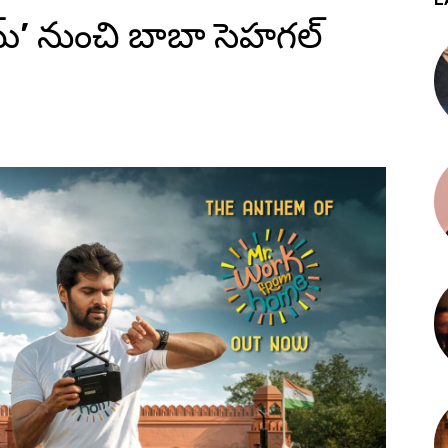
హోమ్’ నుంచి బాబా సెహగల్