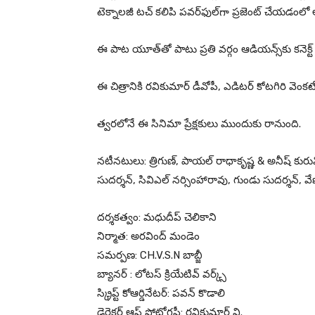
టెక్నాలజీ టచ్ కలిపి పవర్‌ఫుల్‌గా ప్రజెంట్ చేయడంలో
ఈ పాట యూత్‌తో పాటు ప్రతి వర్గం ఆడియన్స్‌కు కనెక్ట్
ఈ చిత్రానికి రవికుమార్ డీవోపీ, ఎడిటర్ కోటగిరి వెంకట
త్వరలోనే ఈ సినిమా ప్రేక్షకులు ముందుకు రానుంది.
నటీనటులు: త్రిగుణ్, పాయల్ రాధాకృష్ణ & అనీష్ కురువిల
సుదర్శన్, సివిఎల్ నర్సింహారావు, గుండు సుదర్శన్, వేణ
దర్శకత్వం: మధుదీప్ చెలికాని
నిర్మాత: అరవింద్ మండెం
సమర్పణ: CH.V.S.N బాబ్జీ
బ్యానర్ : లోటస్ క్రియేటివ్ వర్క్స్
స్క్రిప్ట్ కోఆర్డినేటర్: పవన్ కొడాలి
డైరెక్టర్ ఆఫ్ ఫోటోగ్రఫీ: రవికుమార్ వి.