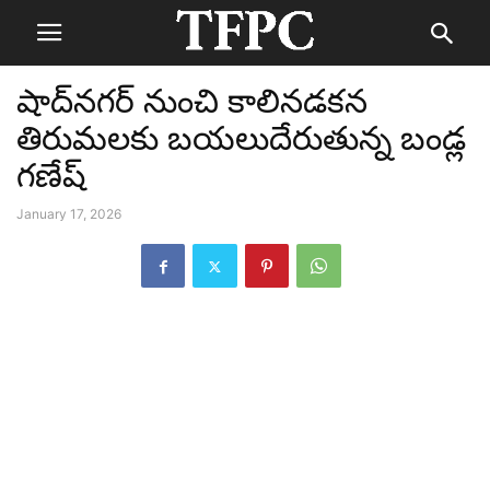
షాద్‌నగర్ నుంచి కాలినడకన
తిరుమలకు బయలుదేరుతున్న బండ్ల
గణేష్
January 17, 2026