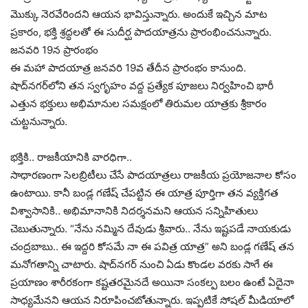
మొక్కు నెరవేరిందని ఆయన భావిస్తున్నారు. అందుకే ఇచ్చిన మాట
ప్రకారం, భక్తి శ్రద్ధలతో ఈ సుదీర్ఘ పాదయాత్రను ప్రారంభించనున్నారు.
జనవరి 19న ప్రారంభం
ఈ మహా పాదయాత్ర జనవరి 19వ తేదీన ప్రారంభం కానుంది.
షాద్‌నగర్‌లోని తన స్వగృహం వద్ద ప్రత్యేక పూజలు నిర్వహించి భారీ
ఎత్తున భక్తులు అభిమానుల సమక్షంలో తిరుమల యాత్రకు శ్రీకారం
చుట్టనున్నారు.
భక్తికి.. రాజకీయానికి వారధిగా..
సాధారణంగా సెలబ్రిటీలు చేసే పాదయాత్రలు రాజకీయ ప్రయోజనాల కోసం
ఉంటాయి. కానీ బండ్ల గణేష్ చేపట్టిన ఈ యాత్ర పూర్తిగా తన వ్యక్తిగత
విశ్వాసానికి.. అభిమానానికి నిదర్శనమని ఆయన సన్నిహితులు
చెబుతున్నారు. “నేను నమ్మిన దేవుడు శ్రీవారు.. నేను ఇష్టపడే నాయకుడు
చంద్రబాబు.. ఈ ఇద్దరి కోసమే నా ఈ పవిత్ర యాత్ర” అని బండ్ల గణేష్ తన
మనోగతాన్ని చాటారు. షాద్‌నగర్ నుంచి ఏడు కొండల వరకు సాగే ఈ
ప్రయాణం శారీరకంగా కష్టతరమైనదే అయినా సంకల్ప బలం ఉంటే ఏదైనా
సాధ్యమేనని ఆయన నిరూపించబోతున్నారు. ఇప్పటికే సోషల్ మీడియాలో