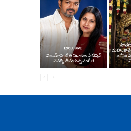
పాతబస్
EXCLUSIVE
మహంకాళే
విజయ్-సంగీత విడాకుల పిటిషన్
బోనం ఎత్
వెనక్కి తీసుకున్న సంగీత
న