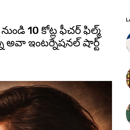
L
నుండి ₹10 కోట్ల ఫీచర్ ఫిల్మ్
్న అవా ఇంటర్నేషనల్ షార్ట్