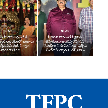
NEWS
NEWS
తీ మీరాలం మండి శ్రీ
సినిమా బాగుంటే ప్రేక్షకులు
శ్వర ఆలయంలో బంగారు
తప్పకుండా ఆదరిస్తారని ‘డిసి’
తిన సినీ నటి, నిర్మాత
మరోసారి నిరూపించింది : సక్సెస్
ిహారిక కొణిదెల
మీట్‌లో నిర్మాత సురేష్ బాబు