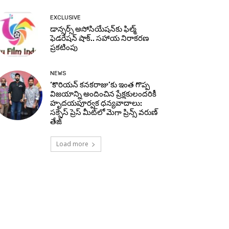
EXCLUSIVE
డాన్సర్స్ అసోసియేషన్‌కు ఫిల్మ్
ఫెడరేషన్ షాక్.. సహాయ నిరాకరణ
ప్రకటింపు
NEWS
‘కొరియన్ కనకరాజు’కు ఇంత గొప్ప
విజయాన్ని అందించిన ప్రేక్షకులందరికీ
హృదయపూర్వక ధన్యవాదాలు:
సక్సెస్ ప్రెస్ మీట్‌లో మెగా ప్రిన్స్ వరుణ్
తేజ్
Load more