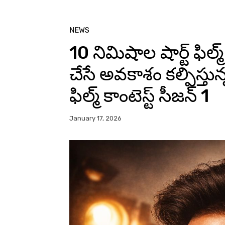
NEWS
10 నిమిషాల షార్ట్ ఫిల్మ్ 
చేసే అవకాశం కల్పిస్తున
ఫిల్మ్ కాంటెస్ట్ సీజన్ 1
January 17, 2026