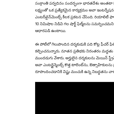
సంక్రాంతి పర్వదినం సందర్భంగా భారతదేశం అంతటా ఔత్సా
లక్ష్యంతో ఒక ప్రత్యేకమైన కార్యక్రమం అవా ఇంటర్నేషనల్
ఎంటర్‌టైన్‌మెంట్స్ కీలక ప్రకటన చేసింది. రియాలిటీ
10 నిమిషాల నిడివి గల షార్ట్ ఫిల్మ్‌లను సమర్పించమని 
ఆధారపడి ఉంటాయి.
ఈ పోటీలో గెలుపొందిన దర్శకుడుకి పది కోట్ల ఫీచర్ ఫిల
కల్పించనున్నారు. నూతన ప్రతిభకు నిరంతరం మద్దతు
ముందడుగు వేశారు. అర్హులైన దర్శకులను మెయిన్ స్ట్రీమ్
అవా ఎంటర్టైన్మెంట్స్ కొత్త టాలెంట్‌ను, ఔత్సాహికులన
రూపొందించడానికి విష్ణు మంచుకి ఉన్న నిబద్ధతను చా