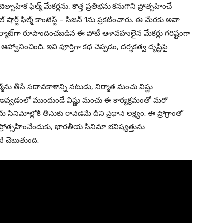
హిక ఫిల్మ్ మేకర్లను, కొత్త ప్రతిభను కనుగొని ప్రోత్సహించే
 షార్ట్ ఫిల్మ్ కాంటెస్ట్ – సీజన్ 1ను ప్రకటించారు. ఈ మేరకు అవా
 ఫార్మాట్‌గా రూపొందించబడిన ఈ పోటీ ఆశావహులైన మేకర్లు గరిష్టంగా
ఆహ్వానించింది. ఇవి పూర్తిగా కథ చెప్పడం, దర్శకత్వ దృష్టిపై
్మ్‌ను తీసే సదావకాశాన్ని నటుడు, నిర్మాత మంచు విష్ణు
 ఇవ్వడంలో ముందుండే విష్ణు మంచు ఈ కార్యక్రమంతో మరో
 సినిమాల్లోకి తీసుకు రావడమే దీని ప్రధాన లక్ష్యం. ఈ ప్రోగ్రాంతో
ు ప్రోత్సహించేందుకు, భారతీయ సినిమా భవిష్యత్తును
టి చెబుతుంది.