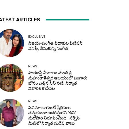
ATEST ARTICLES
EXCLUSIVE
విజయ్-సంగీత విడాకుల పిటిషన్
వెనక్కి తీసుకున్న సంగీత
NEWS
పాతబస్తీ మీరాలం మండి శ్రీ
మహంకాళేశ్వర ఆలయంలో బంగారు
బోనం ఎత్తిన సినీ నటి, నిర్మాత
నిహారిక కొణిదెల
NEWS
సినిమా బాగుంటే ప్రేక్షకులు
తప్పకుండా ఆదరిస్తారని ‘డిసి’
మరోసారి నిరూపించింది : సక్సెస్
మీట్‌లో నిర్మాత సురేష్ బాబు