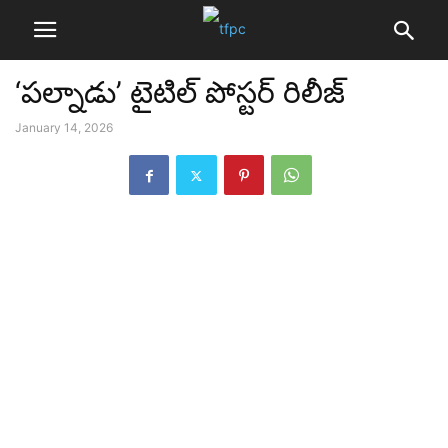
‘పల్నాడు’ టైటిల్ పోస్టర్ రిలీజ్
January 14, 2026