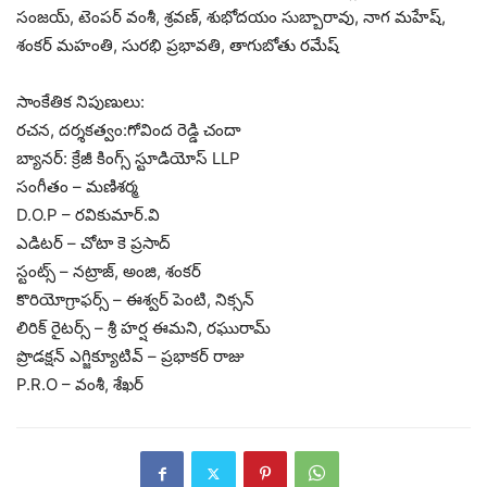
సంజయ్, టెంపర్ వంశీ, శ్రవణ్, శుభోదయం సుబ్బారావు, నాగ మహేష్,
శంకర్ మహంతి, సురభి ప్రభావతి, తాగుబోతు రమేష్
సాంకేతిక నిపుణులు:
రచన, దర్శకత్వం:గోవింద రెడ్డి చందా
బ్యానర్: క్రేజీ కింగ్స్ స్టూడియోస్ LLP
సంగీతం – మణిశర్మ
D.O.P – రవికుమార్.వి
ఎడిటర్ – చోటా కె ప్రసాద్
స్టంట్స్ – నట్రాజ్, అంజి, శంకర్
కొరియోగ్రాఫర్స్ – ఈశ్వర్ పెంటి, నిక్సన్
లిరిక్ రైటర్స్ – శ్రీ హర్ష ఈమని, రఘురామ్
ప్రొడక్షన్ ఎగ్జిక్యూటివ్ – ప్రభాకర్ రాజు
P.R.O – వంశీ, శేఖర్