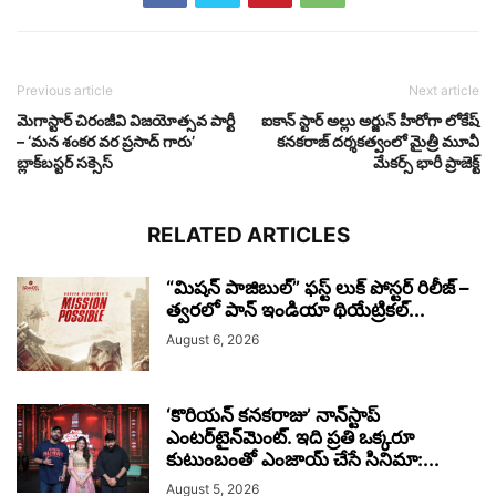
Previous article
Next article
మెగాస్టార్ చిరంజీవి విజయోత్సవ పార్టీ
ఐకాన్ స్టార్ అల్లు అర్జున్ హీరోగా లోకేష్
– ‘మన శంకర వర ప్రసాద్ గారు’
క‌న‌క‌రాజ్ ద‌ర్శ‌క‌త్వంలో మైత్రీ మూవీ
బ్లాక్‌బస్టర్ సక్సెస్
మేక‌ర్స్ భారీ ప్రాజెక్ట్‌
RELATED ARTICLES
“మిషన్ పాజిబుల్” ఫస్ట్ లుక్ పోస్టర్ రిలీజ్ –
త్వరలో పాన్ ఇండియా థియేట్రికల్...
August 6, 2026
‘కొరియన్ కనకరాజు’ నాన్‌స్టాప్
ఎంటర్‌టైన్‌మెంట్. ఇది ప్రతి ఒక్కరూ
కుటుంబంతో ఎంజాయ్ చేసే సినిమా:...
August 5, 2026