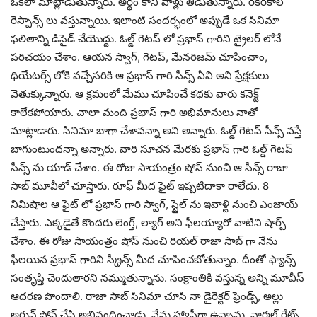
ఒకలా మాట్లాడుతున్నారు. అర్థం కాని వాళ్లు తిడుతున్నారు. రకరకాల
రెస్పాన్స్ లు వస్తున్నాయి. ఇలాంటి సందర్భంలో అప్పుడే ఒక సినిమా
ఫలితాన్ని డిసైడ్ చేయొద్దు. ఓల్డ్ గెటప్ లో ప్రభాస్ గారిని ట్రైలర్ లోనే
పరిచయం చేశాం. ఆయన స్వాగ్, గెటప్, మేనరిజమ్ చూపించాం,
థియేటర్స్ లోకి వచ్చేసరికి ఆ ప్రభాస్ గారి సీన్స్ ఏవి అని ప్రేక్షకులు
వెతుక్కున్నారు. ఆ క్రమంలో మేము చూపించే కథకు వారు కనెక్ట్
కాలేకపోయారు. చాలా మంది ప్రభాస్ గారి అభిమానులు నాతో
మాట్లాడారు. సినిమా బాగా చేశావన్నా అని అన్నారు. ఓల్డ్ గెటప్ సీన్స్ వస్తే
బాగుంటుందన్నా అన్నారు. వారి సూచన మేరకు ప్రభాస్ గారి ఓల్డ్ గెటప్
సీన్స్ ను యాడ్ చేశాం. ఈ రోజు సాయంత్రం షోస్ నుంచి ఆ సీన్స్ రాజా
సాబ్ మూవీలో చూస్తారు. రూఫ్ మీద ఫైట్ ఇప్పటిదాకా రాలేదు. 8
నిమిషాల ఆ ఫైట్ లో ప్రభాస్ గారి స్వాగ్, స్టైల్ ను ఇవాళ్టి నుంచి ఎంజాయ్
చేస్తారు. ఎక్కడైతే కొందరు లెంగ్త్, ల్యాగ్ అని ఫీలయ్యారో వాటిని షార్ప్
చేశాం. ఈ రోజు సాయంత్రం షోస్ నుంచి రియల్ రాజా సాబ్ గా నేను
ఫీలయిన ప్రభాస్ గారిని స్క్రీన్స్ మీద చూపించబోతున్నాం. దీంతో ఫ్యాన్స్
సంతృప్తి చెందుతారని నమ్ముతున్నాను. సంక్రాంతికి వస్తున్న అన్ని మూవీస్
ఆదరణ పొందాలి. రాజా సాబ్ సినిమా చూసి నా డైరెక్టర్ ఫ్రెండ్స్, అల్లు
అర్జున్ ఫోన్ చేసి అభినందించాడు. నేను హ్యాపీగా ఉన్నాను. నార్మల్ రేట్స్