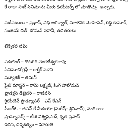
కే రాజా సాబ్ సినిమాను మీరు థియేటర్స్ లో చూడొచ్చు. అన్నారు.
నటీనటులు – ప్రభాస్, నిధి అగర్వాల్, మాళవిక మోహనన్, రిద్ది కుమార్,
సంజయ్ దత్, బొమన్ ఇరానీ, తదితరులు
టెక్నికల్ టీమ్
ఎడిటింగ్ – కోటగిరి వెంకటేశ్వరరావు
సినిమాటోగ్రఫీ – కార్తీక్ పళని
మ్యూజిక్ – తమన్
ఫైట్ మాస్టర్ – రామ్ లక్ష్మణ్, కింగ్ సోలొమన్
ప్రొడక్షన్ డిజైనర్ – రాజీవన్
క్రియేటివ్ ప్రొడ్యూసర్ – ఎస్ కేఎన్
పీఆర్ఓ – జీఎస్ కే మీడియా (సురేష్- శ్రీనివాస్), వంశీ కాకా
ప్రొడ్యూసర్స్ – టీజీ విశ్వప్రసాద్, కృతి ప్రసాద్
రచన, దర్శకత్వం – మారుతి