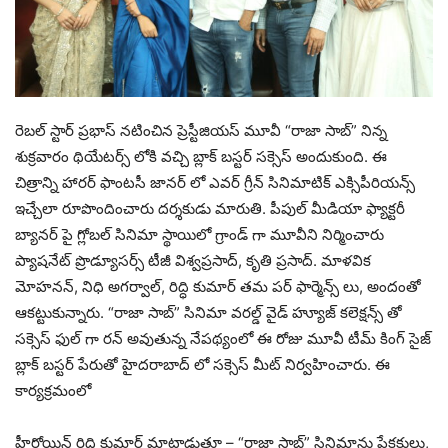
రెబల్ స్టార్ ప్రభాస్ నటించిన ప్రెస్టీజియస్ మూవీ “రాజా సాబ్” నిన్న
శుక్రవారం థియేటర్స్ లోకి వచ్చి బ్లాక్ బస్టర్ సక్సెస్ అందుకుంది. ఈ
చిత్రాన్ని హారర్ ఫాంటసీ జానర్ లో ఎవర్ గ్రీన్ సినిమాటిక్ ఎక్సిపీరియన్స్
ఇచ్చేలా రూపొందించారు దర్శకుడు మారుతి. పీపుల్ మీడియా ఫ్యాక్టరీ
బ్యానర్ పై గ్లోబల్ సినిమా స్థాయిలో గ్రాండ్ గా మూవీని నిర్మించారు
ప్యాషనేట్ ప్రొడ్యూసర్స్ టీజీ విశ్వప్రసాద్, కృతి ప్రసాద్. మాళవిక
మోహనన్, నిధి అగర్వాల్, రిద్ధి కుమార్ తమ పర్ ఫార్మెన్స్ లు, అందంతో
ఆకట్టుకున్నారు. “రాజా సాబ్” సినిమా వరల్డ్ వైడ్ హ్యూజ్ కలెక్షన్స్ తో
సక్సెస్ ఫుల్ గా రన్ అవుతున్న నేపథ్యంలో ఈ రోజు మూవీ టీమ్ కింగ్ సైజ్
బ్లాక్ బస్టర్ పేరుతో హైదరాబాద్ లో సక్సెస్ మీట్ నిర్వహించారు. ఈ
కార్యక్రమంలో
హీరోయిన్ రిద్ధి కుమార్ మాట్లాడుతూ – “రాజా సాబ్” సినిమాను ప్రేక్షకులు,