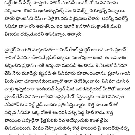
ఓల్డ్ గెటప్ సీన్స్ చూస్తారు. హారర్ ఫాంటసీ జానర్ లో ఈ సినిమాను
నిర్మించాం. కొందరు ఇంటలెక్చువల్స్ నుంచి మిక్స్డ్ రియాక్షన్స్ వచ్చాయి.
హారర్ ఫాంటసీని డీప్ గా వెళ్లి కొందరు విశ్లేషణలు చేశారు. అవన్నీ వదిలేస్తే
సినిమా బాగా రన్ అవుతోంది. ఇది ఇలాగే కొనసాగి సంక్రాంతికి మంచి
విజయం దక్కుతుందని ఆశిస్తున్నాం. అన్నారు.
డైరెక్టర్ మారుతి మాట్లాడుతూ – మిడ్ రేంజ్ డైరెక్టర్ అయిన నాకు ప్రభాస్
గారితో సినిమా చేశాననే క్రెడిట్ దక్కడం సంతోషంగా ఉంది. ఈ అవకాశం
కల్పించిన ప్రభాస్ గారికి జన్మంతా రుణపడి ఉంటాను. 9 నెలలకో సినిమా
చేసే నేను మూడేళ్లు కష్టపడి ఈ సినిమాను రూపొందించాను. ప్రభాస్ గారిని
మీరు ఎలా చూడాలనకుంటున్నారో అలా తెరకెక్కించాను. సినిమా చూసిన
వాళ్లు ఇప్పటిదాకా ఇండియన్ స్క్రీన్ మీద ఒక కమర్షియల్ హీరోతో ఇలాంటి
మైండ్ గేమ్ సినిమా రాలేదని అప్రిషియేట్ చేస్తున్నారు. ఆ 40 నిమిషాల
ఎపిసోడ్ కు వరల్డ్ వైడ్ అందరు ప్రశంసిస్తున్నారు. కొత్త పాయింట్ తో
వచ్చిన సినిమా ఒక్క రోజుకే అందరికీ నచ్చి పెద్ద హిట్ కాదు. కొత్త
పాయింట్ ఎప్పుడైనా ప్రేక్షకులకు రీచ్ అయ్యేందుకు కొంత టైమ్
తీసుకుంటుంది. మేము చెప్పాలనుకున్న కొత్త పాయింట్ పై ఇంటలెక్చువల్స్