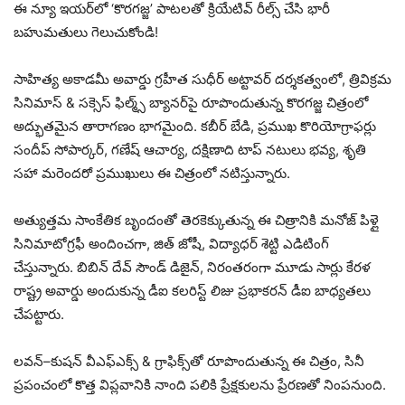
ఈ న్యూ ఇయర్‌లో ‘కొరగజ్జ’ పాటలతో క్రియేటివ్ రీల్స్ చేసి భారీ
బహుమతులు గెలుచుకోండి!
సాహిత్య అకాడమీ అవార్డు గ్రహీత సుధీర్ అట్టావర్ దర్శకత్వంలో, త్రివిక్రమ
సినిమాస్ & సక్సెస్ ఫిల్మ్స్ బ్యానర్‌పై రూపొందుతున్న కొరగజ్జ చిత్రంలో
అద్భుతమైన తారాగణం భాగమైంది. కబీర్ బేడి, ప్రముఖ కొరియోగ్రాఫర్లు
సందీప్ సోపార్కర్, గణేష్ ఆచార్య, దక్షిణాది టాప్ నటులు భవ్య, శృతి
సహా మరెందరో ప్రముఖులు ఈ చిత్రంలో నటిస్తున్నారు.
అత్యుత్తమ సాంకేతిక బృందంతో తెరకెక్కుతున్న ఈ చిత్రానికి మనోజ్ పిళ్లై
సినిమాటోగ్రఫీ అందించగా, జిత్ జోషీ, విద్యాధర్ శెట్టి ఎడిటింగ్
చేస్తున్నారు. బిబిన్ దేవ్ సౌండ్ డిజైన్, నిరంతరంగా మూడు సార్లు కేరళ
రాష్ట్ర అవార్డు అందుకున్న డీఐ కలరిస్ట్ లిజు ప్రభాకరన్ డీఐ బాధ్యతలు
చేపట్టారు.
లవన్–కుషన్ వీఎఫ్‌ఎక్స్ & గ్రాఫిక్స్‌తో రూపొందుతున్న ఈ చిత్రం, సినీ
ప్రపంచంలో కొత్త విప్లవానికి నాంది పలికి ప్రేక్షకులను ప్రేరణతో నింపనుంది.