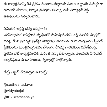
ఈ కార్యక్రమాన్ని RJ ప్రదీప్ మరియు దర్శకుడు సుధీర్ అట్టావర్ సమర్థంగా
యాంకర్ చేయగా, నిర్మాత త్రివిక్రమ సపల్య, ఈపీ విద్యాధర్ శెట్టి
అతిథులను సత్కరించారు.
సీనియర్ ఆర్టిస్ట్ భవ్య యక్షగానం
‘మహిషాసుర’ యక్షగాన దృశ్యంలో మహిషాసురుని తల్లి మాలిని పాత్రలో
భవ్య చేసిన ప్రదర్శన ప్రత్యేక ఆకర్షణగా నిలిచింది. ఆమె యక్షగానం స్నిపెట్
ప్రేక్షకులను మంత్రముగ్ధులను చేసింది. నేపథ్య గాయకులు రమేశ్‌చంద్ర,
ప్రతిమ భట్ కార్యక్రమానికి మరింత వన్నె చేకూర్చారు. పలువురు సీనియర్
జర్నలిస్టులు కూడా పాటలు, నృత్యాల్లో పాల్గొన్నారు.
రీల్స్ ట్యాగ్ చేయాల్సిన అకౌంట్స్:
@sudheer.attavar
@vidyabejai
@trivikramsapalya