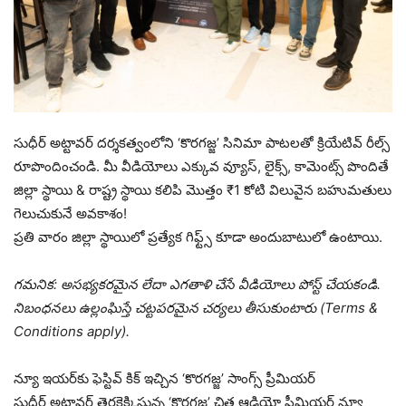
సుధీర్ అట్టావర్ దర్శకత్వంలోని ‘కొరగజ్జ’ సినిమా పాటలతో క్రియేటివ్ రీల్స్
రూపొందించండి. మీ వీడియోలు ఎక్కువ వ్యూస్, లైక్స్, కామెంట్స్ పొందితే
జిల్లా స్థాయి & రాష్ట్ర స్థాయి కలిపి మొత్తం ₹1 కోటి విలువైన బహుమతులు
గెలుచుకునే అవకాశం!
ప్రతి వారం జిల్లా స్థాయిలో ప్రత్యేక గిఫ్ట్స్ కూడా అందుబాటులో ఉంటాయి.
గమనిక: అసభ్యకరమైన లేదా ఎగతాళి చేసే వీడియోలు పోస్ట్ చేయకండి.
నిబంధనలు ఉల్లంఘిస్తే చట్టపరమైన చర్యలు తీసుకుంటారు (Terms &
Conditions apply).
న్యూ ఇయర్‌కు ఫెస్టివ్ కిక్ ఇచ్చిన ‘కొరగజ్జ’ సాంగ్స్ ప్రీమియర్
సుధీర్ అట్టావర్ తెరకెక్కిస్తున్న ‘కొరగజ్జ’ చిత్ర ఆడియో ప్రీమియర్ న్యూ