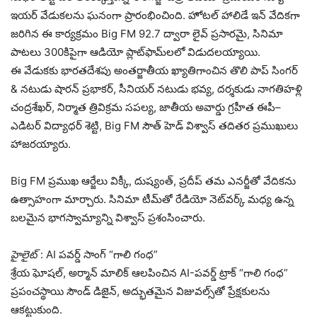
ఇయర్ వేడుకలను ఘనంగా ప్రారంభించింది. హోటల్ హాలిడే ఇన్ వేదికగా
జరిగిన ఈ కార్యక్రమం Big FM 92.7 ద్వారా లైవ్ ప్రసారమై, సినిమా
పాటలు 300కిపైగా ఆడియో ప్లాట్‌ఫామ్‌లలో విడుదలయ్యాయి.
ఈ వేడుకకు భారతదేశపు అంతర్జాతీయ ఖ్యాతిగాంచిన తొలి పాప్ సింగర్
& నటుడు షారన్ ప్రభాకర్, సీనియర్ నటుడు భవ్య, దర్శకుడు నాగతిహళ్లి
చంద్రశేఖర్, నిర్మాత త్రివిక్రమ సపల్య, జాతీయ అవార్డు గ్రహీత ఈపీ–
ఎడిటర్ విద్యాధర్ శెట్టి, Big FM సౌత్ హెడ్ విశ్వాస్ తదితర ప్రముఖులు
హాజరయ్యారు.
Big FM ప్రముఖ ఆర్జేలు విక్కీ, దుష్యంత్, ప్రదీప్ తమ ఎనర్జీతో వేదికను
ఉత్సాహంగా మార్చారు. సినిమా టీమ్‌తో రేడియో నెట్‌వర్క్ మధ్య ఉన్న
బలమైన భాగస్వామ్యాన్ని విశ్వాస్ ప్రశంసించారు.
హైలైట్
: AI పవర్డ్ సాంగ్ “గాలి గంధ”
శ్రేయ ఘోషల్, అర్మాన్ మాలిక్ ఆలపించిన AI-పవర్డ్ ట్రాక్ “గాలి గంధ”
ప్రపంచస్థాయి సౌండ్ డిజైన్, అద్భుతమైన విజువల్స్‌తో ప్రేక్షకులను
ఆకట్టుకుంది.