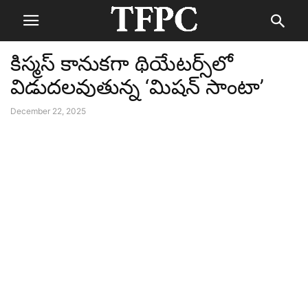
కిస్మస్‌ కానుకగా థియేటర్స్‌లో
విడుదలవుతున్న ‘మిషన్‌ సాంటా’
December 22, 2025