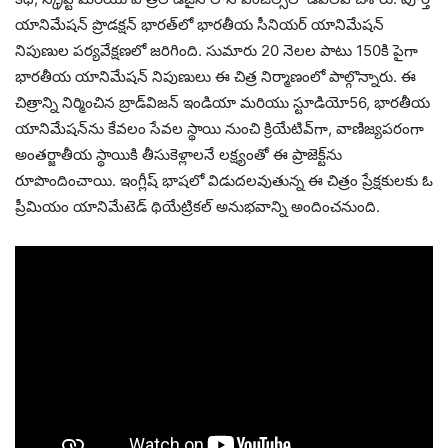
యానిమేషన్‌ ప్రొడక్షన్‌ భారత్‌లో భారతీయ సీనియర్‌ యానిమేషన్‌
నిపుణుల పర్యవేక్షణలో జరిగింది. సుమారు 20 నెలల పాటు 150కి పైగా
భారతీయ యానిమేషన్‌ నిపుణులు ఈ చిత్ర నిర్మాణంలో పాల్గొన్నారు. ఈ
చిత్రాన్ని నిర్మించిన బ్రాడ్‌విజన్‌ ఇండియా మరియు స్టూడియో56, భారతీయ
యానిమేషన్‌ను కేవలం సేవల స్థాయి నుంచి క్రియేటివ్‌గా, వాణిజ్యపరంగా
అంతర్జాతీయ స్థాయికి తీసుకెళ్లాలనే లక్ష్యంతో ఈ ప్రాజెక్ట్‌ను
రూపొందించాయి. ఇంగ్లీష్‌ భాషలో విడుదలవుతున్న ఈ చిత్రం ప్రేక్షకులకు ఓ
ప్రీమియం యానిమేటెడ్‌ థియేట్రికల్‌ అనుభవాన్ని అందించనుంది.