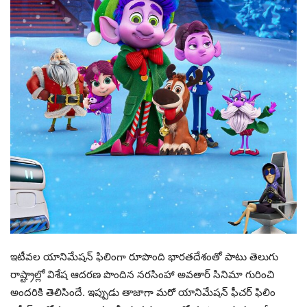
ఇటీవల యానిమేషన్‌ ఫిలింగా రూపొంది భారతదేశంతో పాటు తెలుగు
రాష్ట్రాల్లో విశేష ఆదరణ పొందిన నరసింహా అవతార్‌ సినిమా గురించి
అందరికి తెలిసిందే. ఇప్పుడు తాజాగా మరో యానిమేషన్‌ ఫీచర్‌ ఫిలిం