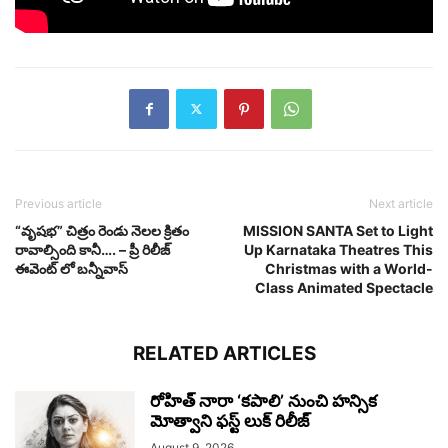
Previous article
Next article
“వృష‌భ‌” చిత్రం రెండు నెలల క్రితం
MISSION SANTA Set to Light
రావాల్సింది కానీ…. – ప్రీ రిలీజ్
Up Karnataka Theatres This
ఈవెంట్ లో బన్నీవాస్
Christmas with a World-
Class Animated Spectacle
RELATED ARTICLES
రోహిత్ నారా ‘కపాలి’ నుంచి హన్సిక
మోత్వాని ఫస్ట్ లుక్ రిలీజ్
August 9, 2026