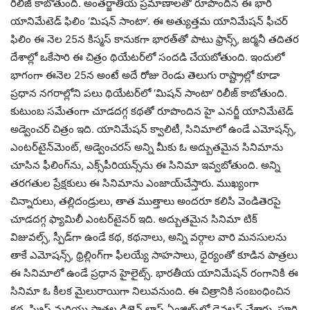
రిలీజ్‌ కాబోతుంది. అంతర్జాతీయ ప్రమాణాలతో రూపొందిన ఈ భారీ
యానిమేటెడ్‌ ఫిలిం ‘మిషన్‌ సాంటా’. ఈ అత్యుత్తమ యానిమేషన్‌ ఫీచర్‌
ఫిలిం ఈ నెల 25న కిస్మస్‌ కానుకగా భారత్‌తో పాటు ఫ్రాన్స్‌, జర్మనీ తదితర
దేశాల్లో ఒకేసారి ఈ చిత్రం థియేటర్‌లో సందడి చేయబోతుంది. ఇందులో
భాగంగా ఈనెల 25న అంటే అదే రోజు రెండు తెలుగు రాష్ట్రాల్లో కూడా
ప్రధాన నగరాల్లోని పలు థియేటర్‌లో ‘మిషన్‌ సాంటా’ రిలీజ్‌ కాబోతుంది.
కుటుంబ సమేతంగా చూడదగ్గ కథతో రూపొందిన హై ఎనర్జీ యానిమేటెడ్‌
అడ్వెంచర్‌ చిత్రం ఇది. యానిమేషన్‌ క్వాలిటీ, సినిమాలో ఉండే ఎమోషన్స్‌,
ఎంటర్‌టైన్‌మెంట్‌, అడ్వెంచరస్‌ అన్ని మీకు ఓ అద్బుతమైన సినిమాను
చూసిన ఫీలింగ్‌ను, ఎక్స్‌పీరియన్స్‌ను ఈ సినిమా ఇవ్వబోతుంది. అన్ని
తరగతుల ప్రేక్షకులు ఈ సినిమాను ఎంజాయ్‌చేస్తారు. ముఖ్యంగా
చిన్నారులు, తల్లిదండ్రులు, తాత ముత్తాలు అందరూ కలిసి వెండితెరపై
చూడదగ్గ ఫ్యామిలీ ఎంటర్‌టైనర్‌ ఇది. అద్బుతమైన సినిమా టిక్‌
విజువల్స్‌, స్పీడ్‌గా ఉండే కథ, కథనాలు, అన్ని వర్గాల వారి మనసులను
తాకే ఎమోషన్స్‌, థ్రిల్లింగ్‌గా ఫీలయ్యే సాహసాలు, ధైర్యంతో కూడిన పాత్రలు
ఈ సినిమాలో ఉండే ప్రధాన హైలైట్స్‌. భారతీయ యానిమేషన్‌ రంగానికి ఈ
సినిమా ఓ కీలక మైలురాయిగా నిలువనుంది. ఈ చిత్రానికి సంబంధించిన
కథ, స్క్రిప్ట్‌ మరియు పాత్రల డిజైన్‌ లాస్‌ ఏంజిల్స్‌లో డెవలప్‌ చేశారు. పూర్తి