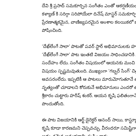
దేవి శ్రీ ప్రసాద్ సమకూర్చిన సంగీతం ఎంతో ఆకర్షణీ
కళ్యాణ్ కి సరిగ్గా సరిపోయేలా దినేష్ మాస్టర్ సమక
ప్రేరణాత్మకమైన, వాణిజ్యపరమైన అంశాల కలయికలో భ
పోషించింది.
‘దేఖ్‌లేంగే సాలా’ పాటతో పవర్ స్టార్ అభిమానులకు హర
‘దేఖ్‌లేంగే సాలా’ పాట ఇంతటి విజయం సాధించడానిక
సందేహం లేదు. సంగీతం విషయంలో ఆయనకు మంచి అభిర
విషయం స్పష్టమవుతుంది. ముఖ్యంగా ‘గబ్బర్ సింగ్’ చ
అవసరంలేదు. ఇప్పటికీ ఆ పాటలు మారుమోగుతూనే ఉ
నృత్యంతో చూడాలని కోరుకునే అభిమానులు ఎందరో ఉన్నార
శ్రీకారం చుట్టారు హరీష్ శంకర్. ఆయన కృషి ఫలి
పొందుతోంది.
ఈ పాట విజయానికి ఆర్ట్ డైరెక్టర్ ఆనంద్ సాయి, కాస్ట్య
కృషి కూడా కారణమని చెప్పవచ్చు. వీరందరూ సమిష్ట