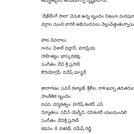
అద్భుతమైన అనుభవాన్ని సృష్టించారు.
‘దేఖ్‌లేంగే సాలా’ వెనుక ఉన్న బృందం నిజంగా మరపు
వర్గాల నుంచి వారికి అభినందనలు వెల్లువెత్తుతున్నాయి
పాట వివరాలు:
గానం: విశాల్ దద్లానీ, హరిప్రియ
సాహిత్యం: భాస్కరభట్ల
సంగీతం: దేవి శ్రీ ప్రసాద్
కొరియోగ్రఫీ: దినేష్ మాస్టర్
తారాగణం: పవన్ కళ్యాణ్, శ్రీలీల, రాశి ఖన్నా తదితరు
సాంకేతిక బృందం:
రచన, దర్శకత్వం: హరీష్ శంకర్. ఎస్
నిర్మాతలు: నవీన్ యెర్నేని, రవిశంకర్ యలమంచిలి
సంగీతం: దేవిశ్రీ ప్రసాద్
కథనం: కె. దశరథ్, రమేష్ రెడ్డి