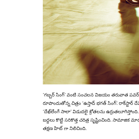
‘గబ్బర్ సింగ్’ వంటి సంచలన విజయం తరువాత పవర్ స్
రూపొందుతోన్న చిత్రం ‘ఉస్తాద్ భగత్ సింగ్’. రాక్‌స్టార్ ద
‘దేఖ్‌లేంగే సాలా’ విడుదలై శ్రోతలను ఉర్రుతలూగిస్తోంద
బద్దలు కొట్టి సరికొత్త చరిత్ర సృష్టించింది. సామాజిక మ
తక్షణ హిట్ గా నిలిచింది.