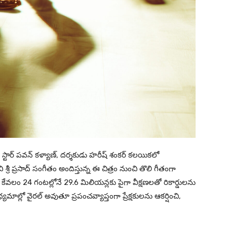
టార్ పవన్ కళ్యాణ్, దర్శకుడు హరీష్ శంకర్ కలయికలో
ేవి శ్రీ ప్రసాద్ సంగీతం అందిస్తున్న ఈ చిత్రం నుంచి తొలి గీతంగా
ి. కేవలం 24 గంటల్లోనే 29.6 మిలియన్లకు పైగా వీక్షణలతో రికార్డులను
ాధ్యమాల్లో వైరల్ అవుతూ ప్రపంచవ్యాప్తంగా ప్రేక్షకులను ఆకర్షించి,