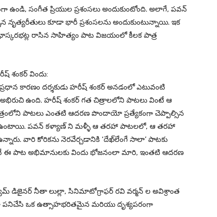
యంగా ఉండి, సంగీత ప్రియుల ప్రశంసలు అందుకుంటోంది. అలాగే, పవన్
ూర్చిన నృత్యరీతులు కూడా భారీ ప్రశంసలను అందుకుంటున్నాయి. ఇక
ాస్కరభట్ల రాసిన సాహిత్యం పాట విజయంలో కీలక పాత్ర
ీష్ శంకర్ విందు:
ి ప్రధాన కారణం దర్శకుడు హరీష్ శంకర్ అనడంలో ఎటువంటి
ుచి ఉంది. హరీష్ శంకర్ గత చిత్రాలలోని పాటలు వింటే ఆ
ిత్రంలోని పాటలు ఎంతటి ఆదరణ పొందాయో ప్రత్యేకంగా చెప్పాల్సిన
ంటాయి. పవన్ కళ్యాణ్ ని మళ్ళీ ఆ తరహా పాటలలో, ఆ తరహా
ు. వారి కోరికను నెరవేర్చడానికి ‘దేఖ్‌లేంగే సాలా’ పాటకు
తంగానే ఈ పాట అభిమానులకు విందు భోజనంలా మారి, ఇంతటి ఆదరణ
ూమ్ డిజైనర్ నీతా లుల్లా, సినిమాటోగ్రాఫర్ రవి వర్మన్ ల అవిశ్రాంత
ిగా పనిచేసి ఒక ఉత్సాహభరితమైన మరియు దృశ్యపరంగా