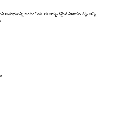
రాని అనుభవాన్ని అందించింది. ఈ అద్భుతమైన విజయం పట్ల అన్ని
.
లు