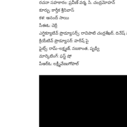
రచనా సహకారం: ప్రవీణ్ వర్మ, సి. చంద్రమోహన్
కూర్పు: కార్తీక శ్రీనివాస్
కళ: ఆనంద్ సాయి
సీఈఓ: చెర్రీ
ఎగ్జిక్యూటివ్ ప్రొడ్యూసర్స్: రావిపాటి చంద్రశేఖర్, దినే
క్రియేటివ్ ప్రొడ్యూసర్: హరీష్ పై
ఫైట్స్: రామ్-లక్ష్మణ్, నబకాంత, పృథ్వీ
మార్కెటింగ్: ఫస్ట్ షో
పీఆర్ఓ: లక్ష్మీవేణుగోపాల్