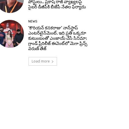
పోస్టులు.. ప్రకాష్ రాజ్ వ్యాఖ్యలపై
సైబర్ డీజీపీకి బీజేపీ నేతల ఫిర్యాదు
NEWS
‘కొరియన్ కనకరాజు’ నాన్‌స్టాప్
ఎంటర్‌టైన్‌మెంట్. ఇది ప్రతి ఒక్కరూ
కుటుంబంతో ఎంజాయ్ చేసే సినిమా:
గ్రాండ్ ప్రీరిలీజ్ ఈవెంట్‌లో మెగా ప్రిన్స్
వరుణ్ తేజ్
Load more