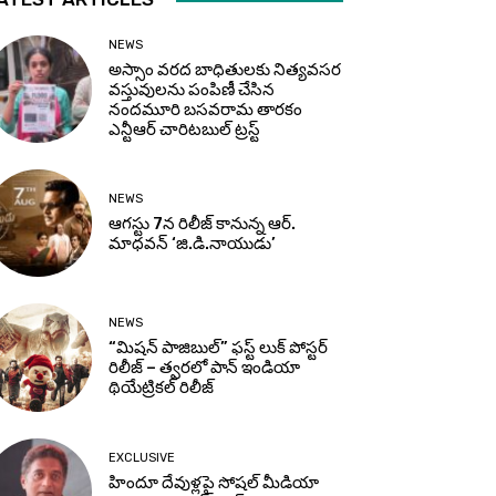
NEWS
అస్సాం వరద బాధితులకు నిత్యవసర
వస్తువులను పంపిణీ చేసిన
నందమూరి బసవరామ తారకం
ఎన్టీఆర్ చారిటబుల్ ట్రస్ట్
NEWS
ఆగస్టు 7న రిలీజ్ కానున్న ఆర్‌.
మాధవన్‌ ‘జి.డి.నాయుడు’
NEWS
“మిషన్ పాజిబుల్” ఫస్ట్ లుక్ పోస్టర్
రిలీజ్ – త్వరలో పాన్ ఇండియా
థియేట్రికల్ రిలీజ్
EXCLUSIVE
హిందూ దేవుళ్లపై సోషల్ మీడియా