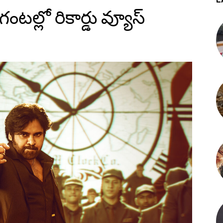
గంటల్లో రికార్డు వ్యూస్