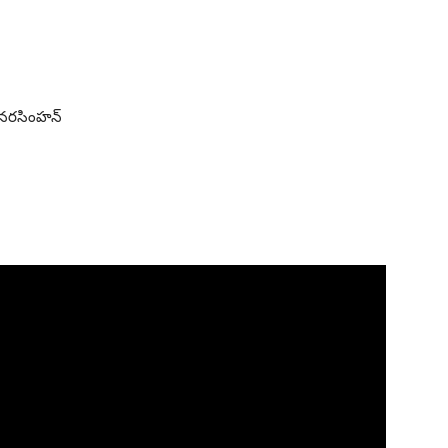
ష్ నరసింహన్