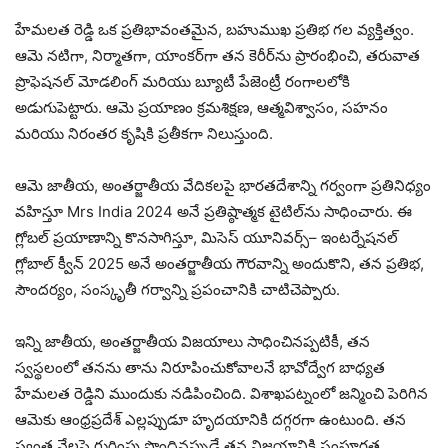
హేమలత రెడ్డి ఒక ప్రతిభావంతమైన, బహుముఖ ప్రతిభ గల వ్యక్తిత్వం.
ఆమె నటిగా, నిర్మాతగా, యాంకర్‌గా తన కెరీర్‌ను ప్రారంభించి, తరువాత
ప్రొఫెషనల్ మోడలింగ్ మరియు బ్యూటీ పేజెంట్రీ రంగాలలోకి
అడుగుపెట్టారు. ఆమె ప్రయాణం క్రమశిక్షణ, ఆత్మవిశ్వాసం, సహనం
మరియు నిరంతర కృషికి ప్రతీకగా నిలుస్తుంది.
ఆమె జాతీయ, అంతర్జాతీయ వేదికలపై భారతదేశాన్ని గర్వంగా ప్రతినిధ్యం
వహిస్తూ Mrs India 2024 అనే ప్రతిష్ఠాత్మక టైటిల్‌ను సాధించారు. ఈ
గ్లోబల్ ప్రయాణాన్ని కొనసాగిస్తూ, మిసెస్ యూనివర్స్– ఇంటర్నేషనల్
గ్లోబాల్ క్వీన్ 2025 అనే అంతర్జాతీయ గౌరవాన్ని అందుకొని, తన ప్రతిభ,
సౌందర్యం, సంస్కృతీ గర్వాన్ని ప్రపంచానికి చాటిచెప్పారు.
ఇన్ని జాతీయ, అంతర్జాతీయ విజయాలు సాధించినప్పటికీ, తన
స్వస్థలంలో తనను తాను నిరూపించుకోవాలనే భావోద్వేగ బాధ్యత
హేమలత రెడ్డిని ముందుకు నడిపించింది. విశాఖపట్నంలో జన్మించి పెరిగిన
ఆమెకు ఆంధ్రప్రదేశ్ ఎల్లప్పుడూ హృదయానికి దగ్గరగా ఉంటుంది. తన
స్వంత నేలపై గుర్తింపు పొందినప్పుడే తన విజయానికి సంపూర్ణత