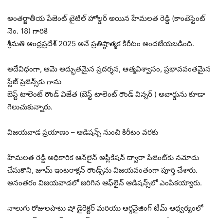
అంతర్జాతీయ పేజెంట్ టైటిల్ హోల్డర్ అయిన హేమలత రెడ్డి (కాంటెస్టెంట్
నెం. 18) గారికి
శ్రీమతి ఆంధ్రప్రదేశ్ 2025 అనే ప్రతిష్ఠాత్మక కిరీటం అందజేయబడింది.
అదేవిధంగా, ఆమె అద్భుతమైన ప్రదర్శన, ఆత్మవిశ్వాసం, ప్రభావవంతమైన
స్టేజ్ ప్రెజెన్స్‌కు గాను
బెస్ట్ టాలెంట్ రౌండ్ విజేత (బెస్ట్ టాలెంట్ రౌండ్ విన్నర్ ) అవార్డును కూడా
గెలుచుకున్నారు.
విజయవాడ ప్రయాణం – ఆడిషన్స్ నుంచి కిరీటం వరకు
హేమలత రెడ్డి అధికారిక ఆన్‌లైన్ అప్లికేషన్ ద్వారా పేజెంట్‌కు నమోదు
చేసుకొని, జూమ్ ఇంటరాక్షన్ రౌండ్స్‌ను విజయవంతంగా పూర్తి చేశారు.
అనంతరం విజయవాడలో జరిగిన ఆఫ్‌లైన్ ఆడిషన్స్‌లో ఎంపికయ్యారు.
నాలుగు రోజులపాటు షో డైరెక్టర్ మరియు ఆర్గనైజింగ్ టీమ్ ఆధ్వర్యంలో