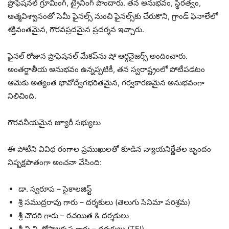
ప్రొఫెషనల్ గ్రూమింగ్, ట్రైనింగ్ పొందారు. తన అనుభవం, స్థిరత్వం,
ఆత్మవిశ్వాసంతో సెమీ ఫైనల్స్ నుంచి ఫైనల్స్‌కు చేరుకొని, గ్రాండ్ ఫినాలేలో
శక్తివంతమైన, గౌరవప్రదమైన ప్రదర్శన ఇచ్చారు.
ఫైనల్ రోజున ప్రొఫెషనల్ మేకప్‌ను షో ఆర్గనైజర్స్ అందించారు.
అంతర్జాతీయ అనుభవం ఉన్నప్పటికీ, తన స్వరాష్ట్రంలో పోటీపడటం
ఆమెకు అత్యంత భావోద్వేగభరితమైన, గర్వకారణమైన అనుభవంగా
నిలిచింది.
గౌరవనీయమైన జ్యూరీ సభ్యులు
ఈ పోటీని వివిధ రంగాల ప్రముఖులతో కూడిన న్యాయనిర్ణేతల బృందం
నిష్పక్షపాతంగా అంచనా వేసింది:
డా. స్వరూప – సైకాలజిస్ట్
శ్రీ సముద్రరావు గారు – దర్శకులు (తెలుగు సినిమా పరిశ్రమ)
శ్రీ చౌదరి గారు – రచయిత & దర్శకులు
శ్రీ వి.వి. గోపాలకృష్ణ గారు – దర్శకులు (TFI)