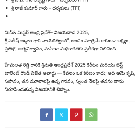
శ్రీ రాజ్ కుమార్ గారు – దర్శకులు (TFI)
మిస్& మిస్టర్ ఆంధ్ర ప్రదేశ్– విజయవాడ 2025,
శ్రీ సతీష్ అడ్డాల గారి నాయకత్వంలో, అందం మాత్రమే కాకుండా లక్ష్యం,
ప్రతిభ, ఆత్మవిశ్వాసం, మహిళా సాధికారతకు ప్రతీకగా నిలిచింది.
హేమలత రెడ్డి గారికి శ్రీమతి ఆంధ్రప్రదేశ్ 2025 కిరీటం మరియు బెస్ట్
టాలెంట్ రౌండ్ విజేత అవార్డు — కేవలం ఒక కిరీటం కాదు; అది ఆమె కృషి,
సహనం, తన మూలాలపై ఉన్న గౌరవం, స్వంత నేలపై తనను తాను
నిరూపించుకున్న విజయానికి చిహ్నం.