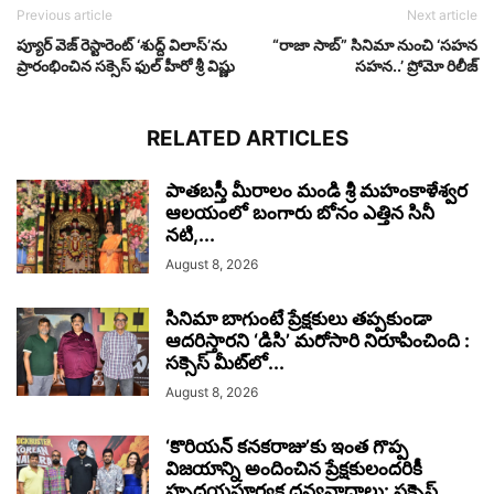
Previous article
Next article
ప్యూర్ వెజ్ రెస్టారెంట్ ‘శుద్ద్ విలాస్’ను
“రాజా సాబ్” సినిమా నుంచి ‘సహన
ప్రారంభించిన సక్సెస్ ఫుల్ హీరో శ్రీ విష్ణు
సహన..’ ప్రోమో రిలీజ్
RELATED ARTICLES
పాతబస్తీ మీరాలం మండి శ్రీ మహంకాళేశ్వర
ఆలయంలో బంగారు బోనం ఎత్తిన సినీ
నటి,...
August 8, 2026
సినిమా బాగుంటే ప్రేక్షకులు తప్పకుండా
ఆదరిస్తారని ‘డిసి’ మరోసారి నిరూపించింది :
సక్సెస్ మీట్‌లో...
August 8, 2026
‘కొరియన్ కనకరాజు’కు ఇంత గొప్ప
విజయాన్ని అందించిన ప్రేక్షకులందరికీ
హృదయపూర్వక ధన్యవాదాలు: సక్సెస్