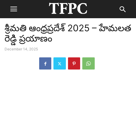
శ్రీమతి ఆంధ్రప్రదేశ్ 2025 – హేమలత
రెడ్డి ప్రయాణం
December 14, 2025