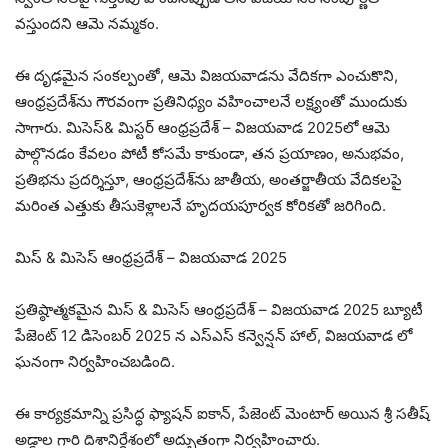
వస్తుందని ఆమె నమ్మకం.
ఈ దృఢమైన సంకల్పంతో, ఆమె విజయవాడను వేదికగా ఎంచుకొని,
ఆంధ్రప్రదేశ్‌ను గౌరవంగా ప్రతినిధ్యం వహించాలనే లక్ష్యంతో ముందుకు
సాగారు. మిసెస్& మిస్టర్ ఆంధ్రప్రదేశ్ – విజయవాడ 2025లో ఆమె
పాల్గొనడం కేవలం పోటీ కోసమే కాకుండా, తన ప్రయాణం, అనుభవం,
ప్రతిభను ప్రదర్శిస్తూ, ఆంధ్రప్రదేశ్‌ను జాతీయ, అంతర్జాతీయ వేదికలపై
మరింత ఎత్తుకు తీసుకెళ్లాలనే హృదయపూర్వక కోరికతో జరిగింది.
మిస్ & మిసెస్ ఆంధ్రప్రదేశ్ – విజయవాడ 2025
ప్రతిష్ఠాత్మకమైన మిస్ & మిసెస్ ఆంధ్రప్రదేశ్ – విజయవాడ 2025 బ్యూటీ
పేజెంట్ 12 డిసెంబర్ 2025 న ఎస్‌ఎస్ కన్వెన్షన్ హాల్, విజయవాడ లో
ఘనంగా నిర్వహించబడింది.
ఈ కార్యక్రమాన్ని ప్రసిద్ధ ఫ్యాషన్ ఐకాన్, పేజెంట్ మెంటార్ అయిన శ్రీ సతీష్
అడ్డాల గారి దిశానిర్దేశంలో అద్భుతంగా నిర్వహించారు.