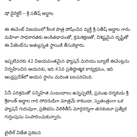
షో డైరెక్టర్ – శ్రీ సతీష్ అడ్డాల
ఈ ఈవెంట్ విజయంలో కీలక పాత్ర పోషించిన వ్యక్తి శ్రీ సతీష్ అడ్డాల గారు.
మహిళా సాధికారతకు అంకితభావంతో, క్రమశిక్షణతో, విశిష్టమైన దృష్టితో
ఈ పేజెంట్‌ను అత్యున్నత స్థాయికి తీసుకెళ్లారు.
ఇప్పటివరకు 42 విజయవంతమైన ఫ్యాషన్ మరియు బ్యూటీ ఈవెంట్లను
నిర్వహించిన ఆయనకు, ఇది 43వ ప్రతిష్ఠాత్మక కార్యక్రమం, ఇది
ఆంధ్రప్రదేశ్‌లో ఆయన స్థానం మరింత బలపరిచింది.
సినీ పరిశ్రమతో సన్నిహిత సంబంధాలు ఉన్నప్పటికీ, ప్రముఖ దర్శకుడు శ్రీ
శ్రీకాంత్ అడ్డాల గారి సోదరుడిగా మాత్రమే కాకుండా, స్వతంత్రంగా ఒక
ఫ్యాషన్ గురువుగా, ప్రతిభను వెలికితీసే మార్గదర్శిగా తనకంటూ ప్రత్యేక
గుర్తింపును సంపాదించుకున్నారు.
టైటిల్ విజేత ప్రకటన