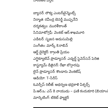
సాంకేతిక వ‌ర్గం:
బ్యాన‌ర్‌: లౌక్య ఎంట‌ర్‌టైన్మెంట్స్‌
నిర్మాత‌: ర‌వీంద్ర బెన‌ర్జీ ముప్ప‌నేని
ద‌ర్శ‌క‌త్వం: ముర‌ళీకాంత్‌
సినిమాటోగ్ర‌ఫీ: వెంక‌ట్ ఆర్‌.శాఖ‌మూరి
ఎడిట‌ర్‌: సృజ‌న అడుసుమిల్లి
సంగీతం: మార్క్ కె.రాబిన్‌
ఆర్ట్ డైరెక్ట‌ర్‌: క‌్రాంతి ప్రియం
ఎగ్జిక్యూటివ్ ప్రొడ్యూస‌ర్‌: ఎడ్వ‌ర్డ్ స్టెవెన్‌స‌న్ పెరెజి
కాస్ట్యూమ్ డిజైన‌ర్‌: రేఖా బొగ్గార‌పు
లైన్ ప్రొడ్యూస‌ర్‌: కొండారు వెంక‌టేష్‌
ఆడియో: T-సిరీస్
ఓవర్సీస్ రిలీజ్: అథర్వణ భద్రకాళి పిక్చర్స్
పి.ఆర్‌.ఒ: ఎస్ కె నాయుడు – ఫ‌ణి కందుకూరి (బియా
మార్కెటింగ్: టికెట్ ఫ్యాక్ట‌రీ