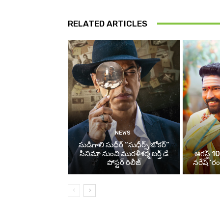
RELATED ARTICLES
NEWS
సుడిగాలి సుధీర్ “సుధీర్స్ జోకర్”
సినిమా నుంచి మురళీశర్మ బర్త్ డే
ఆగస్ట్ 10
పోస్టర్ రిలీజ్
నరేష్ ‘ర