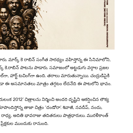
ారు. మార్క్ కె రాబిన్ సంగీత సార‌థ్యం వ‌హిస్తోన్న ఈ సినిమాలోని,
క్ కె.రాబిన్ పాట‌ను పాడారు. స‌మాజంలో అట్ట‌డుగు వ‌ర్గాల ప్ర‌జ‌ల
ా, హార్ట్ ట‌చింగ్‌గా ఉంది. త‌రాలు మారుతున్నాయి. చంద్రుడిపైకి
ూడా ఈ అస‌మాన‌త‌లు మాత్రం త‌గ్గ‌టం లేద‌నేది ఈ పాట‌లోని భావం.
రులంక 2012’ చిత్రాల‌ను నిర్మించి అంద‌రి దృష్టిని ఆక‌ర్షించిన‌ లౌక్య
 రూపొందిస్తోన్న తాజా చిత్రం ‘దండోరా’. శివాజీ, న‌వ‌దీప్‌, నందు,
‌వి, రాధ్య‌, అదితి భావ‌రాజు త‌దిత‌రులు పాత్ర‌ధారులు. ముర‌ళీకాంత్
 ప్రేక్ష‌కుల ముందుకు రానుంది.