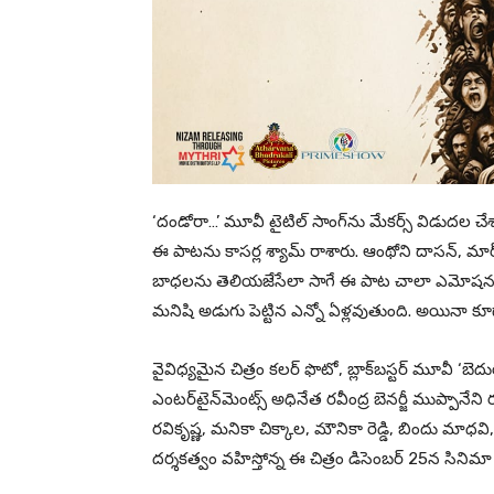
‘దండోరా…’ మూవీ టైటిల్ సాంగ్‌ను మేక‌ర్స్ విడుద‌ల చేశ
ఈ పాట‌ను కాస‌ర్ల శ్యామ్ రాశారు. ఆంథోని దాస‌న్‌, మార్
బాధ‌ల‌ను తెలియ‌జేసేలా సాగే ఈ పాట చాలా ఎమోష‌న‌ల్‌గ
మ‌నిషి అడుగు పెట్టిన ఎన్నో ఏళ్ల‌వుతుంది. అయినా క
వైవిధ్యమైన చిత్రం కలర్ ఫొటో, బ్లాక్‌బ‌స్ట‌ర్ మూవీ ‘బెదు
ఎంట‌ర్‌టైన్‌మెంట్స్ అధినేత ర‌వీంద్ర బెన‌ర్జీ ముప్పానేని
ర‌వికృష్ణ‌, మ‌నికా చిక్కాల‌, మౌనికా రెడ్డి, బిందు మాధ
ద‌ర్శ‌క‌త్వం వ‌హిస్తోన్న ఈ చిత్రం డిసెంబ‌ర్ 25న సినిమా