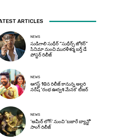
ATEST ARTICLES
NEWS
సుడిగాలి సుధీర్ “సుధీర్స్ జోకర్”
సినిమా నుంచి మురళీశర్మ బర్త్ డే
పోస్టర్ రిలీజ్
NEWS
ఆగస్ట్ 10న రిలీజ్ కానున్న అల్లరి
నరేష్ ‘రంభ ఊర్వశి మేనక’ టీజర్
NEWS
‘అమీర్ లోగ్’ నుంచి ‘బజారే బ్యాన్జో’
సాంగ్ రిలీజ్