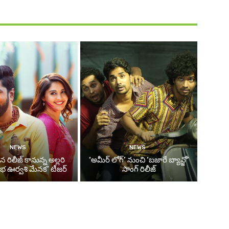
NEWS
NEWS
న రిలీజ్ కానున్న అల్లరి
‘అమీర్ లోగ్’ నుంచి ‘బజారే బ్యాన్జో’
ంభ ఊర్వశి మేనక’ టీజర్
సాంగ్ రిలీజ్