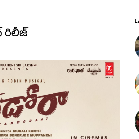
L
 రిలీజ్