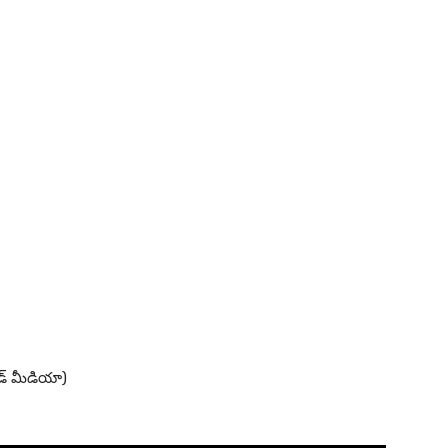
ండ్ మీడియా)