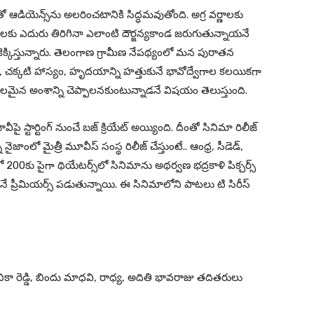
యెన్స్‌ను అల‌రించ‌టానికి సిద్ధ‌మ‌వుతోంది. అగ్ర వర్ణాలకు
వర్ణాలకు ఎదురు తిరిగినా ఎలాంటి దౌర్జన్యకాండ జరుగుతున్నాయనే
్కిస్తున్నారు. తెలంగాణ గ్రామీణ నేప‌థ్యంలో మ‌న పురాత‌న
 చ‌క్క‌టి హాస్యం, హృద‌యాన్ని హ‌త్తుకునే భావోద్వేగాల క‌ల‌యిక‌గా
బ‌ల‌మైన అంశాన్ని చెప్పాల‌న‌కుంటున్నాడ‌నే విష‌యం తెలుస్తుంది.
ీపై స్టార్టింగ్ నుంచే బజ్ క్రియేట్ అయ్యింది. దీంతో సినిమా రిలీజ్
నైజాంలో మైత్రీ మూవీస్ సంస్థ రిలీజ్ చేస్తుంటే.. ఆంధ్ర‌, సీడెడ్,
‌లో 200కు పైగా థియేట‌ర్స్‌లో సినిమాను అథ‌ర్వ‌ణ భ‌ద్ర‌కాళి పిక్చ‌ర్స్
్ 23నే ప్రీమియ‌ర్స్ ప‌డుతున్నాయి. ఈ సినిమాలోని పాటలు టి సిరీస్
మౌనికా రెడ్డి, బిందు మాధ‌వి, రాధ్య‌, అదితి భావ‌రాజు త‌దిత‌రులు