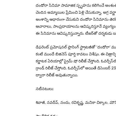
దండోరా సినిమా సామాజిక స్పృహను కలిగించే అంశంతో ఆడి
చెందిన అమ్మాయిల ప్రేమించి పెళ్లి చేసుకున్నా, అగ్ర 
అంశాన్ని ఆధారంగా చేసుకుని దండోరా సినిమాను తెరకెక
ఆచారాలు, సాంప్ర‌దాయాల‌ను ఆవిష్క‌రిస్తూనే వ్యంగ్యం,
ఈ సినిమాను ఆవిష్కరిస్తున్నారు. టీజ‌ర్‌తో ద‌ర్శ‌కుడు 
డిఫరెంట్ ప్రమోషనల్ ప్లానింగ్ స్ట్రాటజీతో ‘దండోరా’ మూవ
కంటే ముందే బిజినెస్ పూర్తి కావటం విశేషం. ఈ చిత్రాన్ని 
క‌ర్ణాట‌క ఏరియాల్లో ప్రైమ్ షో రిలీజ్ చేస్తోంది. ఓవ‌ర్సీస్
గ్రాండ్ రిలీజ్ చేస్తోంది. ఓవ‌ర్సీస్‌లో అయితే డిసెంబ‌ర
ద్వారా రిలీజ్ అవుతున్నాయి.
న‌టీన‌టులు:
శివాజీ, న‌వ‌దీప్‌, నందు, ర‌వికృష్ణ‌, మ‌నికా చిక్కాల‌, 