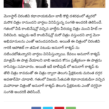
మెగాస్టార్ చిరంజీవి కథానాయకుడిగా బాబీ కొల్లి దశరథంలో త్వరలో
మరొక చిత్రం రానుందని వార్తలు వినిపిస్తున్న సంగతి అందరికి తెలిసిందే.
గతంలో వీడి కాంబినేషన్లో వచ్చిన వాల్తేరు వీరయ్య చిత్రం మంచి హిట్ గా
నిలిచింది. ఇప్పుడు అదే కాంబినేషన్లో మరో చిత్రం వస్తుందని వార్త మెగా
అభిమానులను ఎంతో ఆనందపరిచింది. అయితే ఈ చిత్రంలో చిరంజీవి
గారికి ఆపోజిట్ గా తమిళ నటుడు అనురాగ్ కాశ్యప్ ను
నటించబోతున్నారని వార్తలు వినిపిస్తున్నాయి. కేవలం అనురాగ్ కాశ్యప్
మాత్రమే ఈ పాత్ర చేయాలని బాబి ఆయన కోసం ప్రత్యేకంగా ఈ పాత్రను
రాసినట్లు సమాచారం. అయితే ఇదే టాలీవుడ్ లో అనురాగ్ కాశ్యప్ కు
తొలి చిత్రం కావడంతో ఈ చిత్రం ద్వారా తెలుగు ప్రేక్షకులకు మరింత దగ్గర
అవతారేమో చూడాలి. గతంలో విజయ సేతుపతి కథానాయకుడిగా వచ్చిన
మహారాజా చిత్రంతో అనురాగ్ కాశ్యప్ తెలుగు ప్రేక్షకులకు ఎంతో దగ్గరైనా
సంగతి అందరికీ తెలిసిందే.