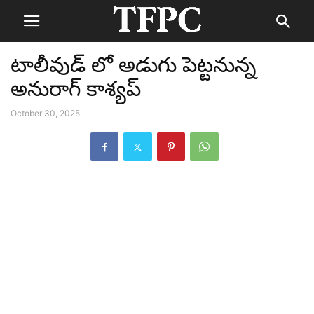
టాలీవుడ్ లో అడుగు పెట్టనున్న
అనురాగ్ కాశ్యప్
October 30, 2025