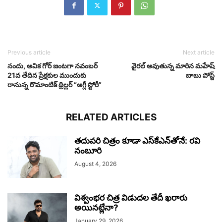
Previous article
Next article
నందు, అవిక గోర్ జంటగా నవంబర్
వైరల్ అవుతున్న మారిన మహేష్
21వ తేదిన ప్రేక్షకుల ముందుకు
బాబు పోస్ట్
రానున్న రొమాంటిక్ థ్రిల్లర్ “అగ్లీ స్టోరీ”
RELATED ARTICLES
తదుపరి చిత్రం కూడా ఎస్‌కేఎన్‌తోనే: రవి
నంబూరి
August 4, 2026
విశ్వంభర చిత్ర విడుదల తేదీ ఖరారు
అయినట్లేనా?
January 29, 2026