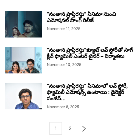
“సంతాన ప్రాప్తిరస్తు” సినిమా నుంచి
ఎమోషనల్ సాంగ్ రిలీజ్
November 11, 2025
“సంతాన ప్రాప్తిరస్తు”క్యూట్ లవ్ స్టోరీతో సాగే
క్లీన్ ఫ్యామిలీ ఎంటర్ టైనర్ – నిర్మాతలు
November 10, 2025
“సంతాన ప్రాప్తిరస్తు” సినిమాలో లవ్ స్టోరీ,
ఫ్యామిలీ ఎమోషన్స్ ఉంటాయి : డైరెక్టర్
సంజీవ్...
November 8, 2025
1
2