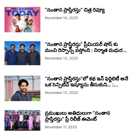
“సంతాన ప్రాప్తిరస్తు” చిత్ర రివ్యూ
November 14, 2025
“సంతాన ప్రాప్తిరస్తు” ప్రీమియర్ షోస్ కు
మంచి రెస్పాన్స్ వస్తోంది : నిర్మాత మధుర...
November 13, 2025
“సంతాన ప్రాప్తిరస్తు”లో కథ ఇన్ ఫెర్టిలిటీ అనే
ఒక సెన్సిటివ్ ఇష్యూను తీసుకుని… :...
November 13, 2025
ప్రముఖులు అతిధులుగా “సంతాన
ప్రాప్తిరస్తు” ప్రీ రిలీజ్ ఈవెంట్
November 11, 2025