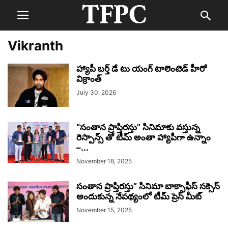
Vikranth
హ్యాపీ బర్త్ డే టు యంగ్ టాలెంటెడ్ హీరో
విక్రాంత్
July 30, 2026
“సంతాన ప్రాప్తిరస్తు” సినిమాకు వస్తున్న
రెస్పాన్స్ తో టీమ్ అంతా హ్యాపీగా ఉన్నాం
–...
November 18, 2025
సంతాన ప్రాప్తిరస్తు” సినిమా బాక్సాఫీస్ సక్సెస్
అందుకున్న నేపథ్యంలో టీమ్ ప్రెస్ మీట్
November 15, 2025