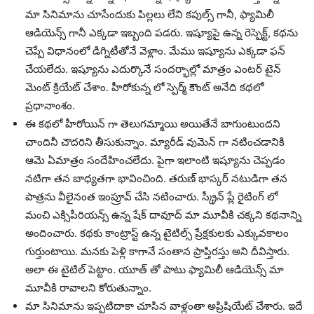
మా సినిమాను చూసేందుకు పిల్లలు లేని కపుల్స్ గానీ, ఫ్యామిలీ
ఆడియెన్స్ గానీ ఎక్కడా ఇబ్బంది పడరు. ఇష్యూపై ఉన్న రెస్పెక్ట్, కథను
చెప్పే విధానంలో డిగ్నిటీతోనే వెళ్లాం. మేము ఇష్యూను ఎక్కడా ఫన్
చేయలేదు. ఇష్యూను ఎదుర్కొనే సందర్భాల్లో మాత్రం ఎంటర్ టైన్
మెంట్ క్రియేట్ చేశాం. హీరోకున్న లో స్పెర్మ్ కౌంట్ అనేది కథలో
ప్రధానాంశం.
ఈ కథలో హీరోయిన్ గా తెలుగమ్మాయి అయితేనే బాగుంటుందని
చాందినీ చౌదరిని తీసుకున్నాం. మ్యారీడ్ వుమెన్ గా నటించడానికి
ఆమె ఏమాత్రం సందేహించలేదు. పైగా ఇలాంటి ఇష్యూను చెప్పడం
నటిగా తన బాధ్యతగా భావించింది. తరుణ్ భాస్కర్ నటుడిగా తన
పాత్రను వీలైనంత ఇంప్రూవ్ చేసి నటించారు. స్క్రీన్ ప్లే రైటింగ్ లో
మంచి ఎక్సిపీరియన్స్ ఉన్న షేక్ దావూద్ మా మూవీకి చక్కని కథనాన్ని
అందించారు. కథకు కాంట్రాస్ట్ ఉన్న టైటిల్స్ ప్రేక్షకులకు ఎక్కువకాలం
గుర్తుంటాయి. మనకు పెళ్లి కాగానే సంతాన ప్రాప్తిరస్తు అని దీవిస్తారు.
అలా ఈ టైటిల్ పెట్టాం. యూత్ తో పాటు ఫ్యామిలీ ఆడియెన్స్ మా
మూవీకి రావాలని కోరుతున్నాం.
మా సినిమాను ఇప్పటిదాకా చూసిన వాళ్లంతా అప్రిషియేట్ చేశారు. ఇదే