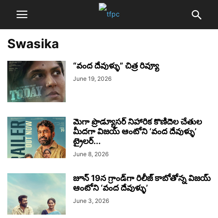
Swasika
“వంద దేవుళ్ళు” చిత్ర రివ్యూ
June 19, 2026
మెగా ప్రొడ్యూసర్ నిహారిక కొణిదెల చేతుల
మీదగా విజయ్ ఆంటోని ‘వంద దేవుళ్ళు’
ట్రైలర్‌...
June 8, 2026
జూన్ 19న గ్రాండ్‌గా రిలీజ్ కాబోతోన్న విజయ్
ఆంటోని ‘వంద దేవుళ్ళు’
June 3, 2026