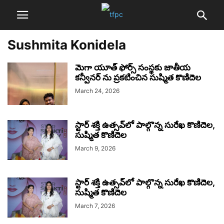
Sushmita Konidela
మెగా యూత్ ఫోర్స్ సంస్థకు జాతీయ
కన్వీనర్ ను ప్రకటించిన సుష్మిత కొణిదెల
March 24, 2026
స్టార్ శక్తి ఉత్సవ్‌లో పాల్గొన్న సురేఖ కొణిదెల,
సుష్మిత కొణిదెల
March 9, 2026
స్టార్ శక్తి ఉత్సవ్‌లో పాల్గొన్న సురేఖ కొణిదెల,
సుష్మిత కొణిదెల
March 7, 2026