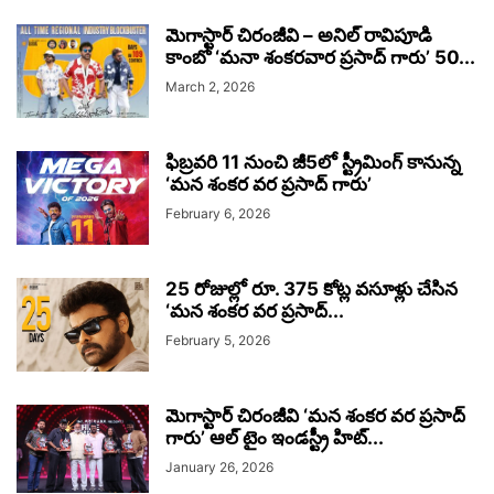
మెగాస్టార్ చిరంజీవి – అనిల్ రావిపూడి
కాంబో ‘మనా శంకరవార ప్రసాద్ గారు’ 50...
March 2, 2026
ఫిబ్రవరి 11 నుంచి జీ5లో స్ట్రీమింగ్ కానున్న
‘మన శంకర వర ప్రసాద్ గారు’
February 6, 2026
25 రోజుల్లో రూ. 375 కోట్ల వసూళ్లు చేసిన
‘మన శంకర వర ప్రసాద్...
February 5, 2026
మెగాస్టార్ చిరంజీవి ‘మన శంకర వర ప్రసాద్
గారు’ ఆల్ టైం ఇండస్ట్రీ హిట్...
January 26, 2026