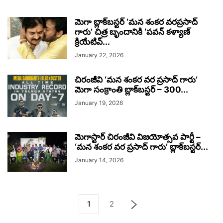
మెగా బ్లాక్‌బస్టర్‌ ‘మన శంకర వరప్రసాద్
గారు’ చిత్ర బృందానికి ‘పవన్ కళ్యాణ్
క్రియేటివ్...
January 22, 2026
చిరంజీవి ‘మన శంకర వర ప్రసాద్ గారు’
మెగా సంక్రాంతి బ్లాక్‌బస్టర్ – 300...
January 19, 2026
మెగాస్టార్ చిరంజీవి విజయోత్సవ పార్టీ –
‘మన శంకర వర ప్రసాద్ గారు’ బ్లాక్‌బస్టర్...
January 14, 2026
1
2