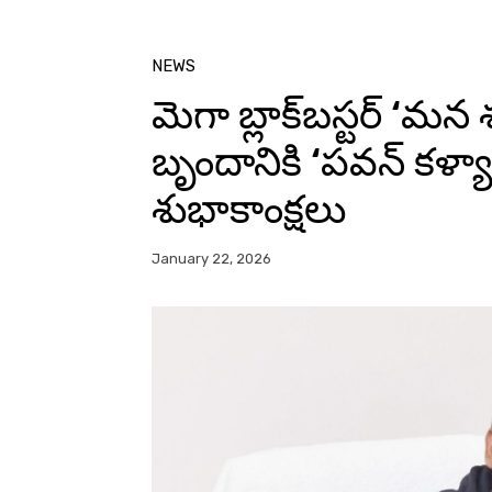
NEWS
మెగా బ్లాక్‌బస్టర్‌ ‘మన
బృందానికి ‘పవన్ కళ్యాణ్
శుభాకాంక్షలు
January 22, 2026