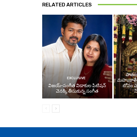
RELATED ARTICLES
పాతబస్
EXCLUSIVE
మహంకాళే
విజయ్-సంగీత విడాకుల పిటిషన్
బోనం ఎత్
వెనక్కి తీసుకున్న సంగీత
న