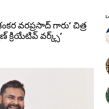
L
 శంకర వరప్రసాద్ గారు’ చిత్ర
 క్రియేటివ్ వర్క్స్’