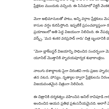
ప్రేక్షకుల ముందుకు వచ్చింది. ఈ సినిమాలో విక్టరీ వెంకట
మెగా అభిమానులతో పాటు, అన్ని వర్గాల ప్రేక్షకులు మెచ
కాసుల వర్షం కురిపిస్తోంది. ఇప్పటికే ప్రపంచవ్యాప్తంగా 
ప్రయాణంలో అతి పెద్ద విజయంగా నిలిచింది. ఈ నేపథ్యంల
వర్క్స్, ‘మన శంకర వరప్రసాద్ గారు’ చిత్ర బృందానిక
“మెగా బ్లాక్‌బస్టర్ విజయాన్ని సాధించిన సందర్భంగా మె
యూనిట్ మొత్తానికి హృదయపూర్వక శుభాకాంక్షలు.
నాలుగు దశాబ్దాలకు పైగా చిరంజీవి గారు ప్రజల హృ
తన నటన, హాస్యం, నృత్యాల ద్వారా ప్రేక్షకులను నిర
విజయవంతమైన చిత్రంగా నిలిచింది.
ఈ చిత్రానికి దర్శకత్వం వహించిన అనిల్ రావిపూడి గా
అందించిన ఆయన ప్రతిభ ప్రశంసనీయమైనది. అలాగే మెగాస్ట