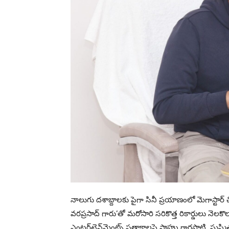
నాలుగు దశాబ్దాలకు పైగా సినీ ప్రయాణంలో మెగాస్టార
వరప్రసాద్ గారు’తో మరోసారి సరికొత్త రికార్డులు నెలకొల్పా
ఎంటర్‌టైన్‌మెంట్స్ పతాకాలపై సాహు గారపాటి, సుష్మిత