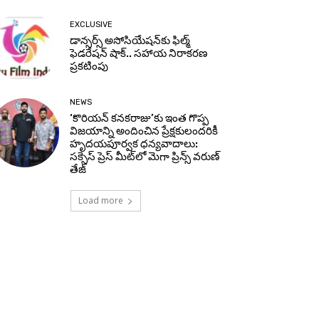
EXCLUSIVE
డాన్సర్స్ అసోసియేషన్‌కు ఫిల్మ్
ఫెడరేషన్ షాక్.. సహాయ నిరాకరణ
ప్రకటింపు
NEWS
‘కొరియన్ కనకరాజు’కు ఇంత గొప్ప
విజయాన్ని అందించిన ప్రేక్షకులందరికీ
హృదయపూర్వక ధన్యవాదాలు:
సక్సెస్ ప్రెస్ మీట్‌లో మెగా ప్రిన్స్ వరుణ్
తేజ్
Load more