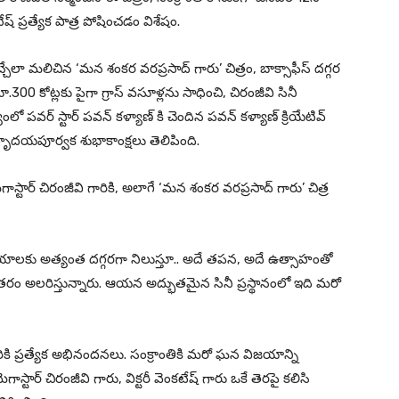
ేష్ ప్రత్యేక పాత్ర పోషించడం విశేషం.
్చేలా మలిచిన ‘మన శంకర వరప్రసాద్ గారు’ చిత్రం, బాక్సాఫీస్ దగ్గర
రూ.300 కోట్లకు పైగా గ్రాస్ వసూళ్లను సాధించి, చిరంజీవి సినీ
ో పవర్ స్టార్ పవన్ కళ్యాణ్ కి చెందిన పవన్ కళ్యాణ్ క్రియేటివ్
ి హృదయపూర్వక శుభాకాంక్షలు తెలిపింది.
గాస్టార్ చిరంజీవి గారికి, అలాగే ‘మన శంకర వరప్రసాద్ గారు’ చిత్ర
దయాలకు అత్యంత దగ్గరగా నిలుస్తూ.. అదే తపన, అదే ఉత్సాహంతో
ంతరం అలరిస్తున్నారు. ఆయన అద్భుతమైన సినీ ప్రస్థానంలో ఇది మరో
రికి ప్రత్యేక అభినందనలు. సంక్రాంతికి మరో ఘన విజయాన్ని
ార్ చిరంజీవి గారు, విక్టరీ వెంకటేష్ గారు ఒకే తెరపై కలిసి