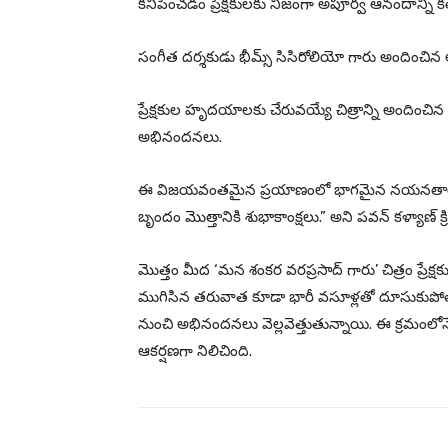
కనిపించడం ప్రేక్షకులకు నిజంగా అపూర్వ ఆనందాన్ని కల
సంగీత దర్శకుడు భీమ్స్ సిసిరోలియో గారు అందించిన 
ప్రేక్షకుల హృదయాలకు చేరువయ్యే చిత్రాన్ని అందించిన 
అభినందనలు.
ఈ విజయవంతమైన ప్రయాణంలో భాగమైన నయనతార గారు, షైన్ 
బృందం మొత్తానికి శుభాకాంక్షలు.” అని పవన్ కళ్యాణ్ క్రియ
మొత్తం మీద ‘మన శంకర వరప్రసాద్ గారు’ చిత్రం ప్రేక్షక
ముగిసిన తరువాత కూడా భారీ వసూళ్లతో దూసుకుపోతోం
నుంచి అభినందనలు వెల్లవెత్తుతున్నాయి. ఈ క్రమంలోనే ప
ఆకర్షణగా నిలిచింది.