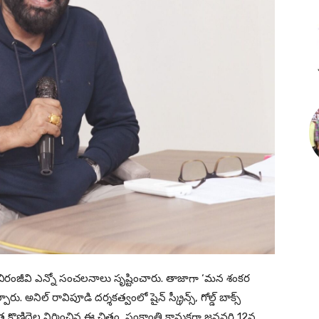
్ చిరంజీవి ఎన్నో సంచలనాలు సృష్టించారు. తాజాగా ‘మన శంకర
రు. అనిల్ రావిపూడి దర్శకత్వంలో షైన్ స్క్రీన్స్, గోల్డ్ బాక్స్
 కొణిదెల నిర్మించిన ఈ చిత్రం, సంక్రాంతి కానుకగా జనవరి 12న