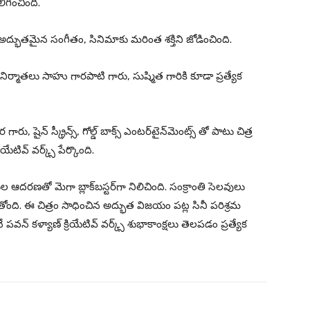
ిగించింది.
అద్భుతమైన సంగీతం, సినిమాకు మరింత శక్తిని జోడించింది.
నిర్మాతలు సాహు గారపాటి గారు, సుష్మిత గారికి కూడా ప్రత్యేక
స్క్రీన్స్, గోల్డ్ బాక్స్ ఎంటర్‌టైన్‌మెంట్స్ తో పాటు చిత్ర
ేటివ్ వర్క్స్ పేర్కొంది.
ుల ఆదరణతో మెగా బ్లాక్‌బస్టర్‌గా నిలిచింది. సంక్రాంతి సెలవులు
ది. ఈ చిత్రం సాధించిన అద్భుత విజయం పట్ల సినీ పరిశ్రమ
వన్ కళ్యాణ్ క్రియేటివ్ వర్క్స్ శుభాకాంక్షలు తెలపడం ప్రత్యేక