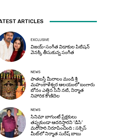
ATEST ARTICLES
EXCLUSIVE
విజయ్-సంగీత విడాకుల పిటిషన్
వెనక్కి తీసుకున్న సంగీత
NEWS
పాతబస్తీ మీరాలం మండి శ్రీ
మహంకాళేశ్వర ఆలయంలో బంగారు
బోనం ఎత్తిన సినీ నటి, నిర్మాత
నిహారిక కొణిదెల
NEWS
సినిమా బాగుంటే ప్రేక్షకులు
తప్పకుండా ఆదరిస్తారని ‘డిసి’
మరోసారి నిరూపించింది : సక్సెస్
మీట్‌లో నిర్మాత సురేష్ బాబు