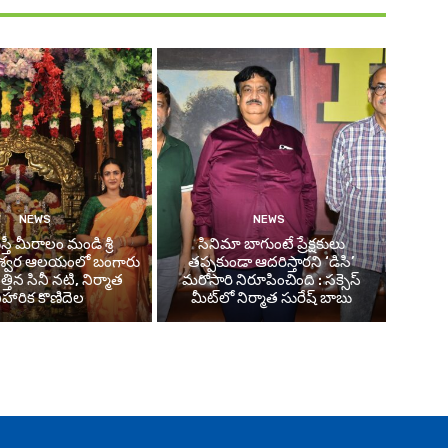
NEWS
NEWS
తీ మీరాలం మండి శ్రీ
సినిమా బాగుంటే ప్రేక్షకులు
శ్వర ఆలయంలో బంగారు
తప్పకుండా ఆదరిస్తారని ‘డిసి’
తిన సినీ నటి, నిర్మాత
మరోసారి నిరూపించింది : సక్సెస్
ిహారిక కొణిదెల
మీట్‌లో నిర్మాత సురేష్ బాబు