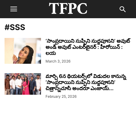
#SSS
‘సాంప్రదాయిని సుప్పిని సుద్దపూసని’ అవుట్‌
అండ్‌ అవుట్‌ ఎంటర్‌టైనర్‌ : హీరోయిన్‌ :
లయ
March 3, 2026
మార్చి 6న థియటర్స్‌లో విడుదల కానున్న
‘సాంప్రదాయిని సుప్పిని సుద్దపూసని’
చిత్రాన్నిచూసి అందరూ ఎంజాయ్‌...
February 25, 2026