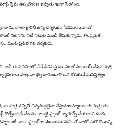
ాపై ప్రేమ అప్పటికంటే ఇప్పుడు ఇంకా పెరిగింది.
్కించాడు. చాలా క్లారిటీ ఉన్న దర్శకుడు. సినిమాను ఎంతో
లాంటి నటనను నటీ నటుల నుండి తీసుకున్నాడు. కాంప్రమైజ్‌
సు. మంచి ప్రతిభ గల దర్శకుడు.
కానీ ఈ సినిమాలో నేనే ఏడిపిస్తాను. ఎంతో ఎంజాయ్‌ చేసిన పాత్ర
 స్వార్థపరులు పాత్ర. నా భర్త బాగుండాలి అని కోరుకునే మనస్తత్వం
 కానీ కథ, నా పాత్ర నచ్చితే చిన్నపాత్రలైనా చేస్తానుఅమ్మాయిలకు పాత్రలకు
ట్‌ రోల్స్‌ఆల్రెడీ చేశాను. కాబట్టి స్ట్రాంగ్‌ క్యారెకర్స్‌ చేయాలని ఉంది.
ైనా చెప్పాలంటే చాలా స్ట్రాంగ్‌గా చెబుతాను. వదలలో నాలో మరో కోణాన్ని