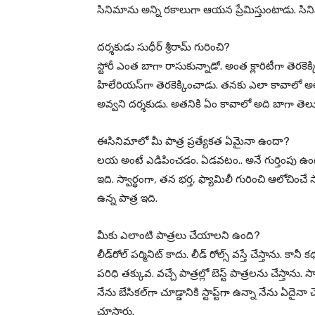
సినిమాను అన్ని రకాలుగా ఆయన ప్రేమిస్తుంటాడు. సినిమ
దర్శకుడు సుధీర్‌ శ్రీరామ్‌ గురించి?
స్టోరీ ఎంత బాగా రాసుకున్నాడో. అంత క్లారిటీగా తెరకెక
హిలేరియస్‌గా తెరకెక్కించాడు. తనకు ఎలా కావాలో అ
అవ్వని దర్శకుడు. అతనికి ఏం కావాలో అది బాగా తెలు
ఈసినిమాలో మీ పాత్ర ప్రత్యేకత ఏమైనా ఉందా?
లయ అంటే ఎడిపించడం. ఏడవటం.. అనే గుర్తింపు ఉంది. 
ఇది. స్వార్థంగా, తన భర్త, ఫ్యామిలీ గురించి ఆలోచించే
ఉన్న పాత్ర ఇది.
మీకు ఎలాంటి పాత్రలు చేయాలని ఉంది?
లీడ్‌రోల్‌ పర్మినిట్‌ కాదు. లీడ్‌ రోల్స్‌ వస్తే చేస్తాను.
పరిధి తక్కువ. వచ్చే పాత్రల్లో బెస్ట్‌ పాత్రలను చేస్తాను. సాఫ్
నేను బేసికల్‌గా చూడ్డానికి స్టాప్ట్‌గా ఉన్నా నేను ఏద
చూస్తారు.