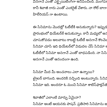
వినగానే ఎంతో ఎక్జ్సయిటింగ్‌గా అనిపించింది. మంగపతిల
కానీ శివాజీ గారు ఎంతో ఎంకరైజ్‌ చేశారు. నా రోల్ బాగా
హిలేరియస్‌ గా ఉంటాయి.
ఈ సినిమాను మొదట్లో ఓటీటీకి అనుకున్నారు? ఇప్పు
ప్రారంభంలో థియేటర్‌కే అనుకున్నాం. కానీ మధ్యలో అనుకోకు
చూసుకోవడం అలవాటు కాబట్టి ఓటీటీ అనగానే కొంచెం
సినిమా చూసి ఇది థియేటర్‌లో విడుదల చేసే సినిమా 
ఓటీటీలో సినిమా అనగానే ఎంతో బాధపడింది. నా సినిమ
అనగానే ఎంతో ఆనందంగా ఉంది.
సినిమా మీద మీ అంచనాలు ఎలా ఉన్నాయి?
ట్రైలర్‌ బాగుంది. అందరికి నచ్చింది అంటున్నారు. సి
సినిమా ఇది. అందరూ ఓ మంచి సినిమా శాటిస్‌ఫాక్షన్‌తో 
శివాజీలో ఎలాంటి మార్పు ఏమైనా?
సినిమా అంటే ఆయనకు పాషన్‌. ప్రతిసారి సినిమాను