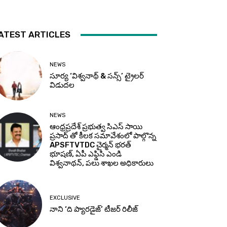
ATEST ARTICLES
NEWS
సూర్య ‘విశ్వనాథ్ & సన్స్’ ట్రైలర్
విడుదల
NEWS
ఆంధ్రప్రదేశ్ ప్రభుత్వ సిఎస్ సాయి
ప్రసాద్ తో కీలక సమావేశంలో పాల్గొన్న
APSFTVTDC చైర్మన్ భరత్
భూషణ్, ఏపీ ఎఫ్డిసి ఎండి
విశ్వనాథన్, పలు శాఖల అధికారులు
EXCLUSIVE
నాని ‘ది ప్యారడైజ్’ టీజర్‌ రిలీజ్