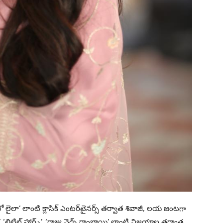
లో లైలా’ లాంటి క్లాసిక్ ఎంటర్‌టైనర్స్ తర్వాత శివాజీ, లయ జంటగా
 ‘లిటిల్ హార్ట్స్’, ‘రాజు వెడ్స్ రాంబాయి’ లాంటి విజయాల తర్వాత