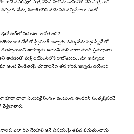
ాంటి పవర్‌ఫుల్‌ పాత్ర చేసిన హీరోను డామినేట్‌ చేసే పాత్ర నాది.
 నచ్చింది. నేను, శివాజీ కలిసి నటించిన సన్నివేశాలు ఎంతో
డుథియేటర్‌లో విడుదల కాబోతుంది?
ండా ఓటీటీలో స్ట్రీమింగ్‌ అన్నారు. నన్ను నేను పెద్ద స్క్రీన్‌లో
 డిజప్పాయింట్‌ అయ్యాను. అయితే మళ్లీ చాలా మంది ప్రముఖులు
అని అనడంతో మళ్లీ థియేటర్‌లోకి రాబోతుంది. . మా అమ్మాయి
ా అంటే వెండితెరపై చూడాలనేది తన కోరిక. ఇప్పుడు థియేటర్‌
నిమా కూడా చాలా ఎంటర్‌టైనింగ్‌గా ఉంటుంది. అందరిని సంతృప్తిపరిచే
వెళ్లిపోతారు.
 జనాలకు ఎలా రీచ్‌ చేయాలి అనే విషయంపై తపన పడుతుంటాడు.