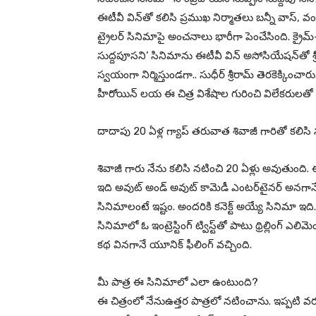
ఈటీవీ విన్‌తో కలిసి ప్రముఖ నిర్మాతలు బన్నీ వాస్, 
ట్రైలర్ సినిమాపై అంచనాలు భారీగా పెంచేసింది. క్రైమ్-కామ
సుద్దపూసని’ సినిమాను ఈటీవీ విన్‌ అసోసియేషన్‌తో శ్రీ శ
స్వయంగా నిర్మిస్తుండగా.. సుధీర్ శ్రీరామ్ తెరకెక్కించ
హీరోయిన్‌ లయ ఈ చిత్ర విశేషాల గురించి విలేకరులతో 
దాదాపు 20 ఏళ్ల గ్యాప్‌ తరువాత శివాజీ గారితో కలి
శివాజీ గారు నేను కలిసి నటించి 20 ఏళ్లు అవుతుంది.
ఇది అవుట్‌ అండ్‌ అవుట్‌ కామెడీ ఎంటర్‌టైనర్‌ అనగాన
సినిమాలంటే ఇష్టం. అందరికి కనెక్ట్‌ అయ్యే సినిమా ఇద
సినిమాలో ఓ ఇంట్రెస్టింగ్‌ ట్విస్ట్‌తో పాటు థ్రిల్లింగ్‌ ఎలిమ
కథ వినగానే యూనిక్‌ ఫీలింగ్‌ వచ్చింది.
మీ పాత్ర ఈ సినిమాలో ఎలా ఉంటుంది?
ఈ చిత్రంలో నేనుఉత్తర పాత్రలో నటించాను. ఇప్పటి వ