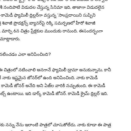
వంశీ నందిపాటి విడుదల చేస్తున్న సినిమా ఇది. తాజాగా విడుదలైన
ెడీ ఫ్యామిలీ థ్రిల్లర్‌గా వస్తున్న ‘సాంప్రదాయిని సుప్పిని
ివాజీ ప్రొడక్షన్స్ బ్యానర్‌పై రిక్కి సమర్పణలో హీరో శివాజీ
ారు. మార్చి 6న చిత్రం ప్రేక్షకుల ముందుకు రానుంది. ఈసందర్భంగా
మాట్లాడారు.
సి నటించడం ఎలా అనిపించింది?
 ఈ చిత్రంలో నటించాలి అనగానే ఫ్యామిలీ డ్రామా అనుకున్నాను. కానీ
ే నాకు ఇష్టమైన జోనర్‌లో ఉంది అనిపించింది. నాకు కామెడీ
ి. కామెడీ జోనర్‌ అనేది అని ఏజ్‌ల వారికి నచ్చుతుంది. ఈ కామెడీ
ెంట్స్‌ ఉంటాయి. ఇది డార్క్‌ కామెడీ జోనర్‌. కామెడీ క్రైమ్‌ థ్రిల్లర్‌ ఇది.
రకు నన్ను నేను ఇలాంటి పాత్రలో చూసుకోలేదు. నాకు కూడా ఈ పాత్ర