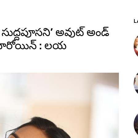
L
ి సుద్దపూసని’ అవుట్‌ అండ్‌
 హీరోయిన్‌ : లయ