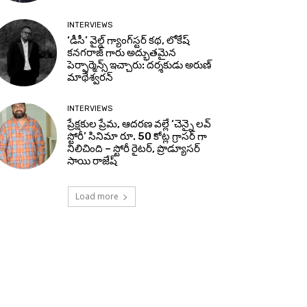
INTERVIEWS
‘డీసీ’ వైల్డ్ గ్యాంగ్‌స్టర్ కథ, లోకేష్
కనగరాజ్ గారు అద్భుతమైన
పెర్ఫార్మెన్స్ ఇచ్చారు: దర్శకుడు అరుణ్
మాథేశ్వరన్
INTERVIEWS
ప్రేక్షకుల ప్రేమ, ఆదరణ వల్లే ‘చెన్నై లవ్
స్టోరీ’ సినిమా రూ. 50 కోట్ల గ్రాసర్ గా
నిలిచింది – స్టోరీ రైటర్, ప్రొడ్యూసర్
సాయి రాజేష్
Load more