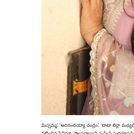
మిస్సమ్మ’, ‘అదిరందయ్యా చంద్రం’, ‘టాటా బిర్లా మధ్య
నటించిన సినిమా ‘సాంప్రదాయిని సుప్పిని సుద్దపూసని’.