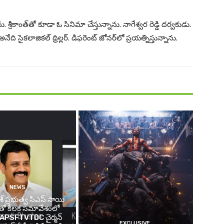
రీకాంత్‌తో కూడా ఓ సినిమా చేస్తున్నాను. నాగేశ్వర రెడ్డి దర్వకుడు.
ాజికల్‌ థ్రిల్లర్‌. డిఫరెంట్‌ జోనర్‌లో ప్రయత్నిస్తున్నాను.
NEWS
ేశ్ ప్రభుత్వ సిఎస్ సాయి
్ తో కీలక సమావేశంలో
్న APSFTVTDC చైర్మన్
EXCLUSIVE