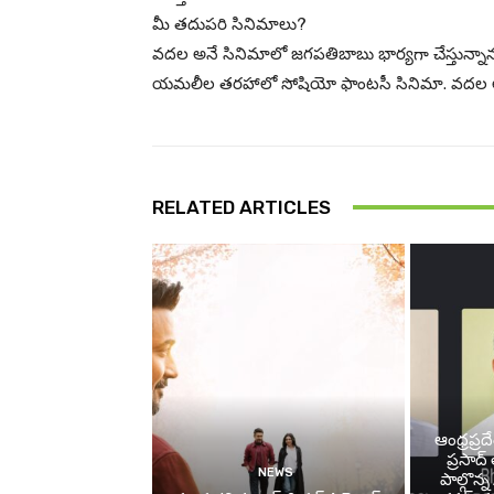
మీ తదుపరి సినిమాలు?
వదల అనే సినిమాలో జగపతిబాబు భార్యగా చేస్తున్నాను. శ్
యమలీల తరహాలో సోషియో ఫాంటసీ సినిమా. వదల అనేది సైకల
RELATED ARTICLES
ఆంధ్రప్రద
ప్రసాద
NEWS
పాల్గొన