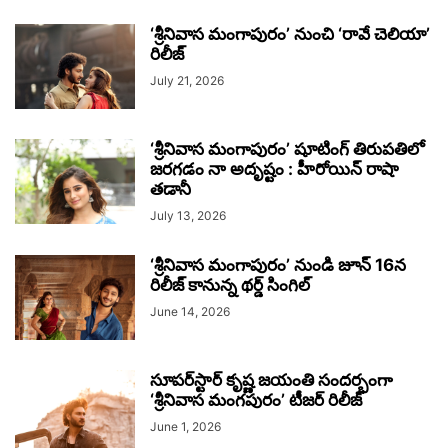
‘శ్రీనివాస మంగాపురం’ నుంచి ‘రావే చెలియా’
రిలీజ్
July 21, 2026
‘శ్రీనివాస మంగాపురం’ షూటింగ్ తిరుపతిలో
జరగడం నా అదృష్టం : హీరోయిన్ రాషా
తడానీ
July 13, 2026
‘శ్రీనివాస మంగాపురం’ నుండి జూన్ 16న
రిలీజ్ కానున్న థర్డ్ సింగిల్
June 14, 2026
సూపర్‌స్టార్ కృష్ణ జయంతి సందర్భంగా
‘శ్రీనివాస మంగపురం’ టీజర్ రిలీజ్
June 1, 2026