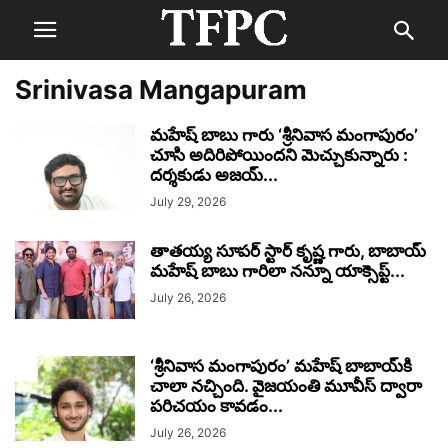
Srinivasa Mangapuram
మహేష్ బాబు గారు ‘శ్రీనివాస మంగాపురం’
చూసి అదిరిపోయిందని మెచ్చుకున్నారు :
దర్శకుడు అజయ్...
July 29, 2026
తాతయ్య సూపర్ స్టార్ కృష్ణ గారు, బాబాయ్
మహేష్ బాబు గారిలా నన్నూ యాక్సెప్ట్...
July 26, 2026
‘శ్రీనివాస మంగాపురం’ మహేష్ బాబాయ్‌కి
చాలా నచ్చింది. వైజయంతి మూవీస్‌ ద్వారా
పరిచయం కావడం...
July 26, 2026