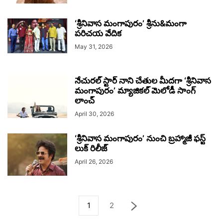
‘శ్రీనివాస మంగాపురం’ శ్రీను&మంగా
పరిచయ వేదిక
May 31, 2026
నేచురల్ స్టార్ నాని చేతుల మీదగా ‘శ్రీనివాస
మంగాపురం’ మ్యాజికల్ మెలోడీ సాంగ్
లాంచ్
April 30, 2026
‘శ్రీనివాస మంగాపురం’ నుంచి బ్రహ్మాజీ ఫస్ట్
లుక్ రిలీజ్
April 26, 2026
1
2