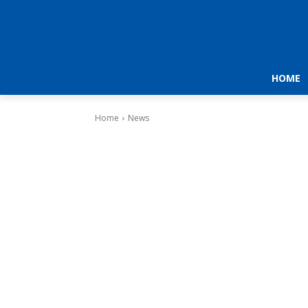
HOME
Home
News