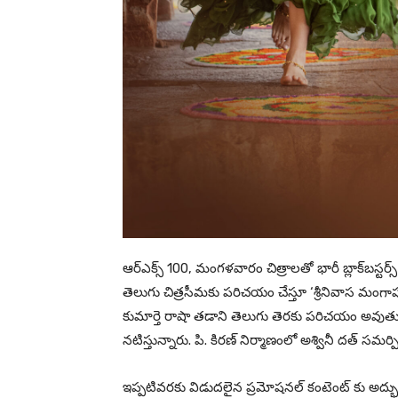
ఆర్ఎక్స్ 100, మంగళవారం చిత్రాలతో భారీ బ్లాక్‌బస
తెలుగు చిత్రసీమకు పరిచయం చేస్తూ ‘శ్రీనివాస మంగాపు
కుమార్తె రాషా తడాని తెలుగు తెరకు పరిచయం అవుతు
నటిస్తున్నారు. పి. కిరణ్ నిర్మాణంలో అశ్వినీ దత్ సమర్పిస
ఇప్పటివరకు విడుదలైన ప్రమోషనల్ కంటెంట్ కు అద్భుతమై