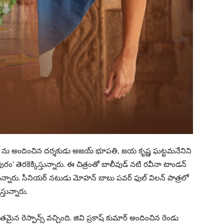
్టర్స్ ను అందించిన దర్శకుడు అజయ్ భూపతి, జయ కృష్ణ ఘట్టమనేనిని
రం’ తెరకెక్కిస్తున్నారు. ఈ చిత్రంతో బాలీవుడ్ నటి రవీనా టాండన్
న్నారు. సీనియర్ నటుడు మోహన్ బాబు పవర్ ఫుల్ విలన్ పాత్రలో
్తున్నారు.
న రెస్పాన్స్ వచ్చింది. జివి ప్రకాష్ కుమార్ అందించిన రెండు