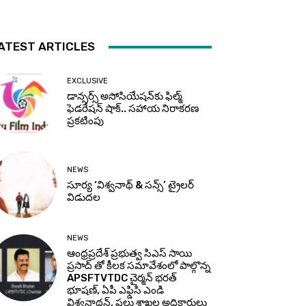
ATEST ARTICLES
EXCLUSIVE
డాన్సర్స్ అసోసియేషన్‌కు ఫిల్మ్
ఫెడరేషన్ షాక్.. సహాయ నిరాకరణ
ప్రకటింపు
NEWS
సూర్య ‘విశ్వనాథ్ & సన్స్’ ట్రైలర్
విడుదల
NEWS
ఆంధ్రప్రదేశ్ ప్రభుత్వ సిఎస్ సాయి
ప్రసాద్ తో కీలక సమావేశంలో పాల్గొన్న
APSFTVTDC చైర్మన్ భరత్
భూషణ్, ఏపీ ఎఫ్డిసి ఎండి
విశ్వనాథన్, పలు శాఖల అధికారులు