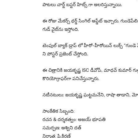
పాటలు చార్ట్ బస్టర్ హిట్స్ గా అలరిస్తున్నాయి.
ఈ రోజు మేకర్స్ థర్డ్ సింగిల్ అప్డేట్ ఇచ్చారు. గుండెపే
గుడ్ వైబ్‌ను ఇస్తోంది.
టెంపుల్ బ్యాక్ డ్రాప్ లో హీరో-హీరోయిన్ లుక్స్ “గుండ
ని పోస్టర్ ప్రజెంట్ చేస్తోంది.
ఈ చిత్రానికి జయకృష్ణ ISC డీవోపీ, మాధవ్ కుమార్ గుల్లప
కొరియోగ్రాఫర్‌గా పనిచేస్తున్నారు.
నటీనటులు: జయకృష్ణ ఘట్టమనేని, రాషా తాడాని, మ
సాంకేతిక సిబ్బంది:
రచన & దర్శకత్వం: అజయ్ భూపతి
సమర్పణ: అశ్విని దత్
నిర్మాత: పి.కిరణ్