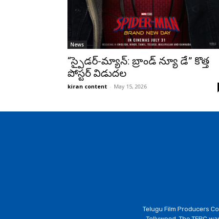
News
“స్పైడర్-మ్యాన్: బ్రాండ్ న్యూ డే” కొత్త
పోస్టర్ విడుదల
kiran content
-
May 15, 2026
Telugu Film Producers Cou
Tollywood. The TFPC was