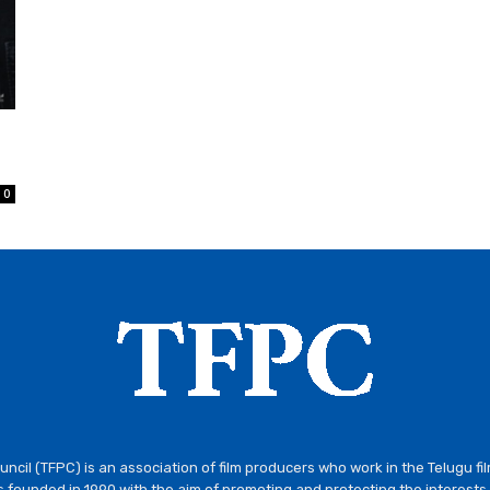
0
ncil (TFPC) is an association of film producers who work in the Telugu fi
 founded in 1990 with the aim of promoting and protecting the interests 