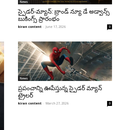
News
స్పైడర్-మ్యాన్: బ్రాండ్ న్యూ డే అడ్వాన్స్
బుకింగ్స్ ప్రారంభం
kiran content
-
June 17, 2026
0
News
ప్రపంచాన్ని ఊపేస్తున్న స్పైడర్ మ్యాన్
ట్రైలర్
kiran content
-
March 27, 2026
0