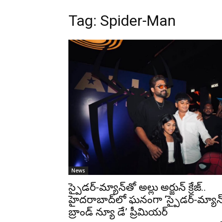
Tag: Spider-Man
News
స్పైడర్-మ్యాన్‌తో అల్లు అర్జున్ క్రేజ్..
హైదరాబాద్‌లో ఘనంగా ‘స్పైడర్-మ్యాన్
బ్రాండ్ న్యూ డే’ ప్రీమియర్