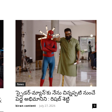
News
‘స్పైడర్-మ్యాన్’కు నేను చిన్నప్పటి నుంచే
పెద్ద అభిమానిని : రిషబ్ శెట్టి
:
kiran content
-
July 27, 2026
0