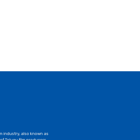
lm industry, also known as
of Telugu film producers